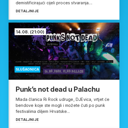
demistificirajući cijeli proces stvaranja....
DETALJNIJE
14.08.
(21:00)
SLUŠAONICA
Punk’s not dead u Palachu
Mlada članica Ri Rock udruge, DJEvica, vrtjet će
bendove koje ste mogli i možete čuti po punk
festivalima diljem Hrvatske...
DETALJNIJE