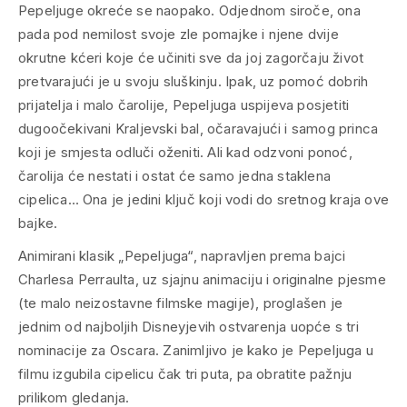
Pepeljuge okreće se naopako. Odjednom siroče, ona
pada pod nemilost svoje zle pomajke i njene dvije
okrutne kćeri koje će učiniti sve da joj zagorčaju život
pretvarajući je u svoju sluškinju. Ipak, uz pomoć dobrih
prijatelja i malo čarolije, Pepeljuga uspijeva posjetiti
dugoočekivani Kraljevski bal, očaravajući i samog princa
koji je smjesta odluči oženiti. Ali kad odzvoni ponoć,
čarolija će nestati i ostat će samo jedna staklena
cipelica… Ona je jedini ključ koji vodi do sretnog kraja ove
bajke.
Animirani klasik „Pepeljuga“, napravljen prema bajci
Charlesa Perraulta, uz sjajnu animaciju i originalne pjesme
(te malo neizostavne filmske magije), proglašen je
jednim od najboljih Disneyjevih ostvarenja uopće s tri
nominacije za Oscara. Zanimljivo je kako je Pepeljuga u
filmu izgubila cipelicu čak tri puta, pa obratite pažnju
prilikom gledanja.