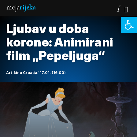
moja
rijeka
Open 
Ljubav u doba
korone: Animirani
film „Pepeljuga“
Art-kino Croatia
17.01. (16:00)