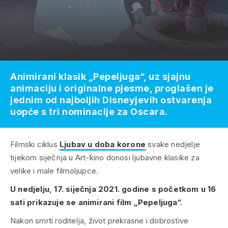
Animirani klasik „Pepeljuga“, uz sjajnu
animaciju i originalne pjesme, proglašen je
jednim od najboljih Disneyjevih ostvarenja
uopće s tri nominacije za Oscara.
Filmski ciklus
Ljubav u doba korone
svake nedjelje
tijekom siječnja u Art-kino donosi ljubavne klasike za
velike i male filmoljupce.
U nedjelju, 17. siječnja 2021. godine s početkom u 16
sati prikazuje se animirani film „Pepeljuga“.
Nakon smrti roditelja, život prekrasne i dobrostive