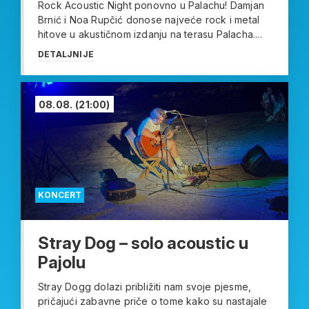
Rock Acoustic Night ponovno u Palachu! Damjan
Brnić i Noa Rupčić donose najveće rock i metal
hitove u akustičnom izdanju na terasu Palacha....
DETALJNIJE
08.08.
(21:00)
KONCERT
Stray Dog – solo acoustic u
Pajolu
Stray Dogg dolazi približiti nam svoje pjesme,
pričajući zabavne priče o tome kako su nastajale