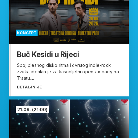
KONCERT
Buč Kesidi u Rijeci
Spoj plesnog disko ritma i čvrstog indie-rock
zvuka idealan je za kasnoljetni open-air party na
Trsatu....
DETALJNIJE
21.09.
(21:00)