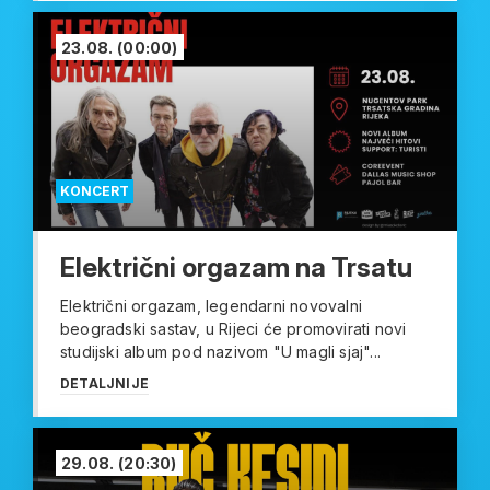
23.08.
(00:00)
KONCERT
Električni orgazam na Trsatu
Električni orgazam, legendarni novovalni
beogradski sastav, u Rijeci će promovirati novi
studijski album pod nazivom "U magli sjaj"...
DETALJNIJE
29.08.
(20:30)