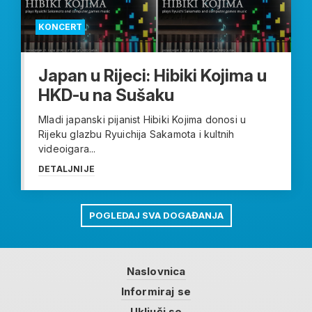
KONCERT
Japan u Rijeci: Hibiki Kojima u
HKD-u na Sušaku
Mladi japanski pijanist Hibiki Kojima donosi u
Rijeku glazbu Ryuichija Sakamota i kultnih
videoigara...
DETALJNIJE
POGLEDAJ SVA DOGAĐANJA
Naslovnica
Informiraj se
Uključi se