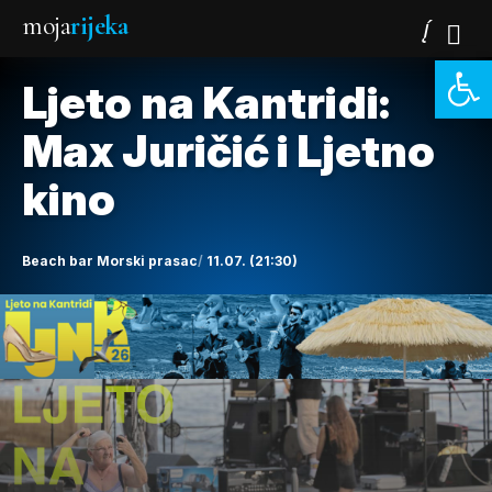
moja
rijeka
Open 
Ljeto na Kantridi:
Max Juričić i Ljetno
kino
Beach bar Morski prasac
11.07. (21:30)