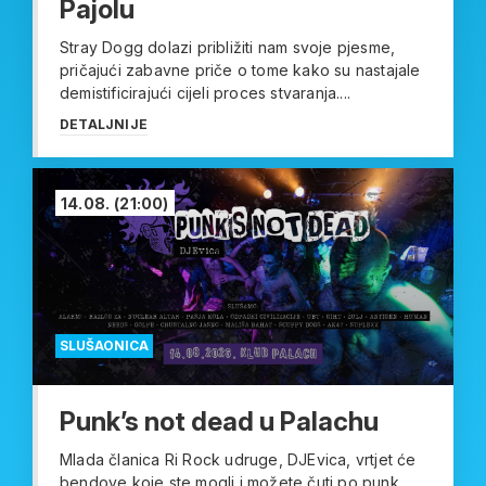
Pajolu
Stray Dogg dolazi približiti nam svoje pjesme,
pričajući zabavne priče o tome kako su nastajale
demistificirajući cijeli proces stvaranja....
DETALJNIJE
14.08.
(21:00)
SLUŠAONICA
Punk’s not dead u Palachu
Mlada članica Ri Rock udruge, DJEvica, vrtjet će
bendove koje ste mogli i možete čuti po punk