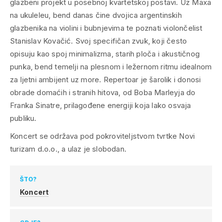
glazbeni projekt u posebnoj kvartetskoj postavi. Uz Maxa
na ukuleleu, bend danas čine dvojica argentinskih
glazbenika na violini i bubnjevima te poznati violončelist
Stanislav Kovačić. Svoj specifičan zvuk, koji često
opisuju kao spoj minimalizma, starih ploča i akustičnog
punka, bend temelji na plesnom i ležernom ritmu idealnom
za ljetni ambijent uz more. Repertoar je šarolik i donosi
obrade domaćih i stranih hitova, od Boba Marleyja do
Franka Sinatre, prilagođene energiji koja lako osvaja
publiku.
Koncert se održava pod pokroviteljstvom tvrtke Novi
turizam d.o.o., a ulaz je slobodan.
ŠTO?
Koncert