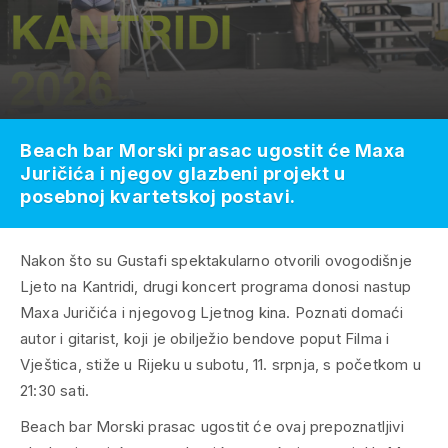
Beach bar Morski prasac ugostit će Maxa
Juričića i njegov glazbeni projekt u
posebnoj kvartetskoj postavi.
Nakon što su Gustafi spektakularno otvorili ovogodišnje
Ljeto na Kantridi, drugi koncert programa donosi nastup
Maxa Juričića i njegovog Ljetnog kina. Poznati domaći
autor i gitarist, koji je obilježio bendove poput Filma i
Vještica, stiže u Rijeku u subotu, 11. srpnja, s početkom u
21:30 sati.
Beach bar Morski prasac ugostit će ovaj prepoznatljivi