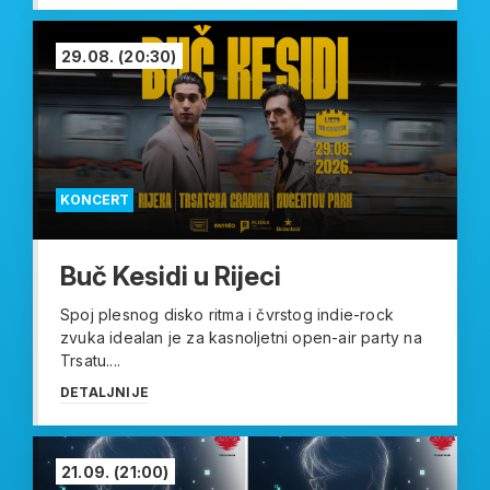
29.08.
(20:30)
KONCERT
Buč Kesidi u Rijeci
Spoj plesnog disko ritma i čvrstog indie-rock
zvuka idealan je za kasnoljetni open-air party na
Trsatu....
DETALJNIJE
21.09.
(21:00)