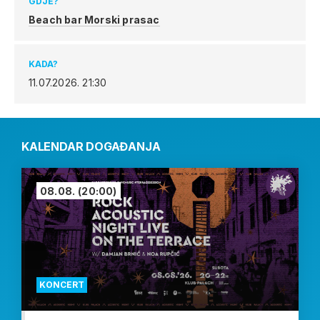
GDJE?
Beach bar Morski prasac
KADA?
11.07.2026.
21:30
KALENDAR DOGAĐANJA
08.08.
(20:00)
KONCERT