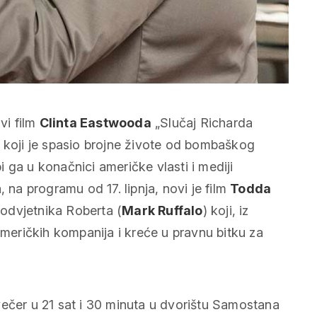
vi film
Clinta Eastwooda
„
Slučaj Richarda
u koji je spasio brojne živote od bombaškog
 ga u konačnici američke vlasti i mediji
 na programu od 17. lipnja, novi je film
Todda
 odvjetnika Roberta (
Mark Ruffalo
) koji, iz
američkih kompanija i kreće u pravnu bitku za
večer u 21 sat i 30 minuta u dvorištu Samostana