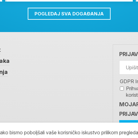
POGLEDAJ SVA DOGAĐANJA
t
PRIJA
taka
nja
GDPR I
Prihv
koris
MOJAR
PRIJAV
kako bismo poboljšali vaše korisničko iskustvo prilikom pregled