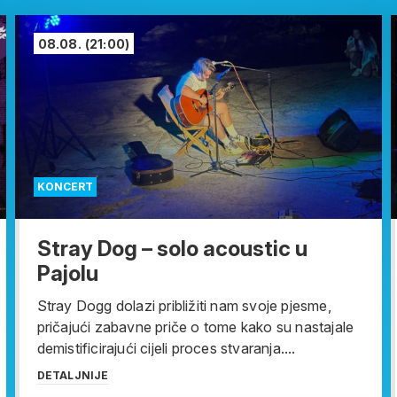
08.08.
(21:00)
KONCERT
Stray Dog – solo acoustic u
Pajolu
Stray Dogg dolazi približiti nam svoje pjesme,
pričajući zabavne priče o tome kako su nastajale
demistificirajući cijeli proces stvaranja....
DETALJNIJE