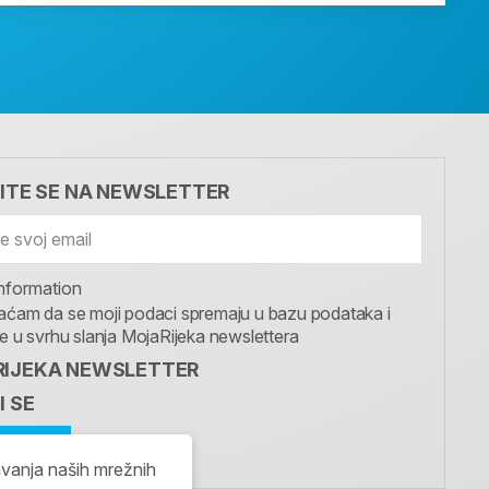
VITE SE NA NEWSLETTER
nformation
aćam da se moji podaci spremaju u bazu podataka i
te u svrhu slanja MojaRijeka newslettera
IJEKA NEWSLETTER
I SE
avanja naših mrežnih