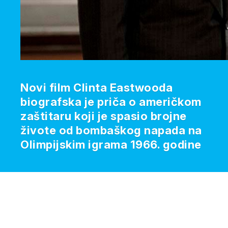
Novi film Clinta Eastwooda
biografska je priča o američkom
zaštitaru koji je spasio brojne
živote od bombaškog napada na
Olimpijskim igrama 1966. godine