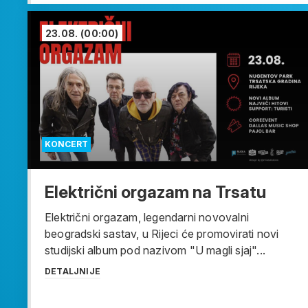
23.08.
(00:00)
KONCERT
Električni orgazam na Trsatu
Električni orgazam, legendarni novovalni
beogradski sastav, u Rijeci će promovirati novi
studijski album pod nazivom "U magli sjaj"...
DETALJNIJE