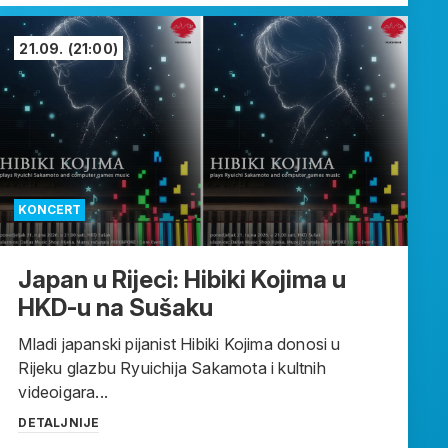
21.09.
(21:00)
KONCERT
Japan u Rijeci: Hibiki Kojima u
HKD-u na Sušaku
Mladi japanski pijanist Hibiki Kojima donosi u
Rijeku glazbu Ryuichija Sakamota i kultnih
videoigara...
DETALJNIJE