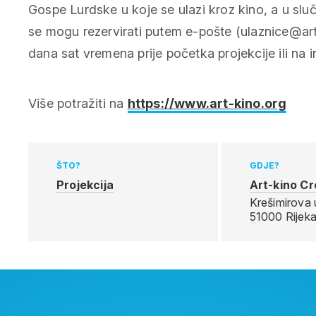
Gospe Lurdske u koje se ulazi kroz kino, a u slu
se mogu rezervirati putem e-pošte (ulaznice@art-
dana sat vremena prije početka projekcije ili na i
Više potražiti na
https://www.art-kino.org
ŠTO?
GDJE?
Projekcija
Art-kino Cr
Krešimirova u
51000 Rijek