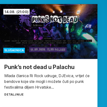
14.08.
(21:00)
SLUŠAONICA
Punk’s not dead u Palachu
Mlada članica Ri Rock udruge, DJEvica, vrtjet će
bendove koje ste mogli i možete čuti po punk
festivalima diljem Hrvatske...
DETALJNIJE