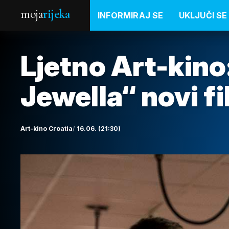
moja
rijeka
INFORMIRAJ SE
UKLJUČI SE
Ljetno Art-kino
Jewella“ novi f
Art-kino Croatia
16.06. (21:30)