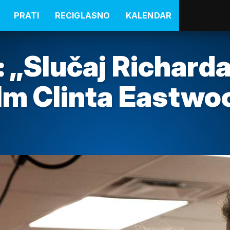
PRATI
RECIGLASNO
KALENDAR
: „Slučaj Richard
ilm Clinta Eastw