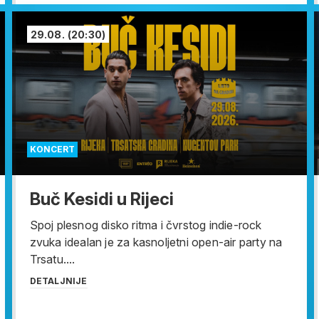
29.08.
(20:30)
KONCERT
Buč Kesidi u Rijeci
Spoj plesnog disko ritma i čvrstog indie-rock
zvuka idealan je za kasnoljetni open-air party na
Trsatu....
DETALJNIJE