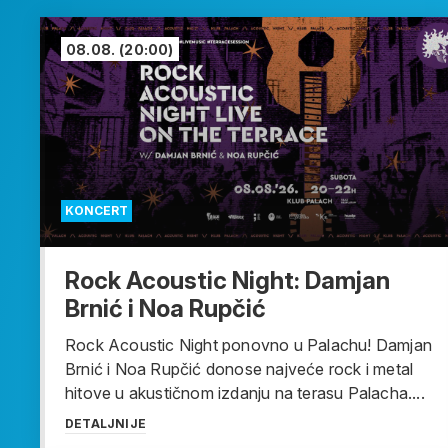
08.08.
(20:00)
KONCERT
Rock Acoustic Night: Damjan
Brnić i Noa Rupčić
Rock Acoustic Night ponovno u Palachu! Damjan
Brnić i Noa Rupčić donose najveće rock i metal
hitove u akustičnom izdanju na terasu Palacha....
DETALJNIJE