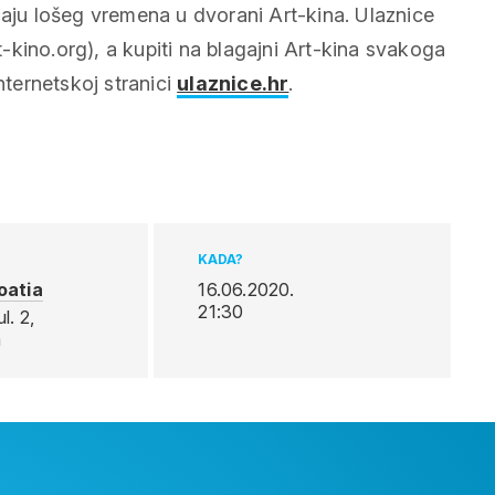
čaju lošeg vremena u dvorani Art-kina. Ulaznice
kino.org), a kupiti na blagajni Art-kina svakoga
nternetskoj stranici
ulaznice.hr
.
KADA?
oatia
16.06.2020.
21:30
l. 2,
a