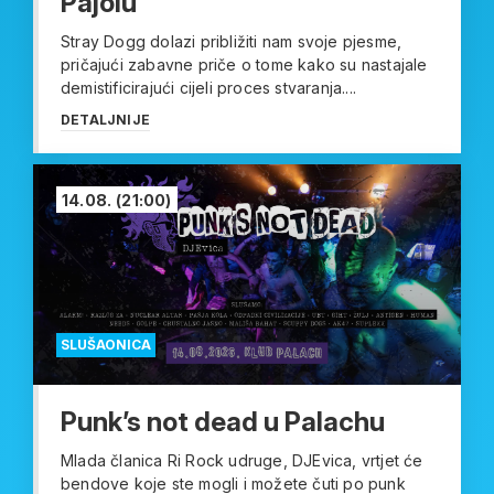
Pajolu
Stray Dogg dolazi približiti nam svoje pjesme,
pričajući zabavne priče o tome kako su nastajale
demistificirajući cijeli proces stvaranja....
DETALJNIJE
14.08.
(21:00)
SLUŠAONICA
Punk’s not dead u Palachu
Mlada članica Ri Rock udruge, DJEvica, vrtjet će
bendove koje ste mogli i možete čuti po punk