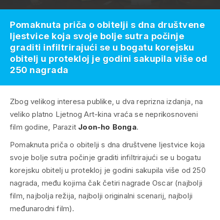
Pomaknuta priča o obitelji s dna društvene
ljestvice koja svoje bolje sutra počinje
graditi infiltrirajući se u bogatu korejsku
obitelj u protekloj je godini sakupila više od
250 nagrada
Zbog velikog interesa publike, u dva reprizna izdanja, na
veliko platno Ljetnog Art-kina vraća se neprikosnoveni
film godine,
Parazit
Joon-ho Bonga
.
Pomaknuta priča o obitelji s dna društvene ljestvice koja
svoje bolje sutra počinje graditi infiltrirajući se u bogatu
korejsku obitelj u protekloj je godini sakupila više od 250
nagrada, među kojima čak četiri nagrade Oscar (najbolji
film, najbolja režija, najbolji originalni scenarij, najbolji
međunarodni film).