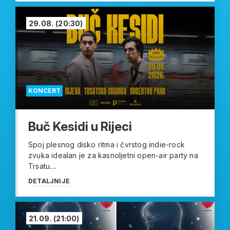
29.08.
(20:30)
KONCERT
Buč Kesidi u Rijeci
Spoj plesnog disko ritma i čvrstog indie-rock
zvuka idealan je za kasnoljetni open-air party na
Trsatu....
DETALJNIJE
21.09.
(21:00)