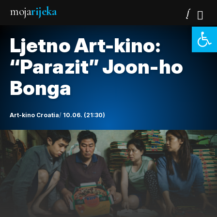
moja
rijeka
Open 
Ljetno Art-kino:
“Parazit” Joon-ho
Bonga
Art-kino Croatia
10.06. (21:30)