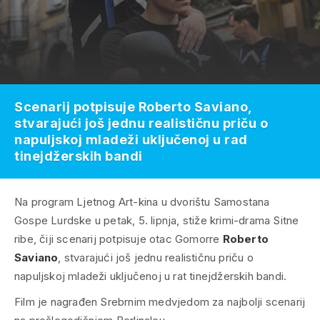
Scenarij potpisuje Roberto Saviano,
stvarajući još jednu realističnu priču o
napuljskoj mladeži uključenoj u rad
tinejdžerskih bandi
Na program Ljetnog Art-kina u dvorištu Samostana
Gospe Lurdske u petak, 5. lipnja, stiže krimi-drama
Sitne
ribe
, čiji scenarij potpisuje otac
Gomorre
Roberto
Saviano
, stvarajući još jednu realističnu priču o
napuljskoj mladeži uključenoj u rat tinejdžerskih bandi.
Film je nagrađen Srebrnim medvjedom za najbolji scenarij