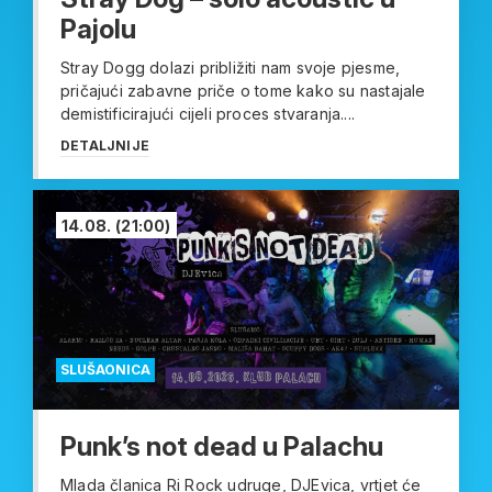
Pajolu
Stray Dogg dolazi približiti nam svoje pjesme,
pričajući zabavne priče o tome kako su nastajale
demistificirajući cijeli proces stvaranja....
DETALJNIJE
14.08.
(21:00)
SLUŠAONICA
Punk’s not dead u Palachu
Mlada članica Ri Rock udruge, DJEvica, vrtjet će