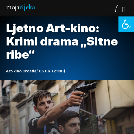
moja
rijeka
Open 
Ljetno Art-kino:
Krimi drama „Sitne
ribe“
Art-kino Croatia
05.06. (21:30)