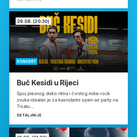
29.08.
(20:30)
KONCERT
Buč Kesidi u Rijeci
Spoj plesnog disko ritma i čvrstog indie-rock
zvuka idealan je za kasnoljetni open-air party na
Trsatu....
DETALJNIJE