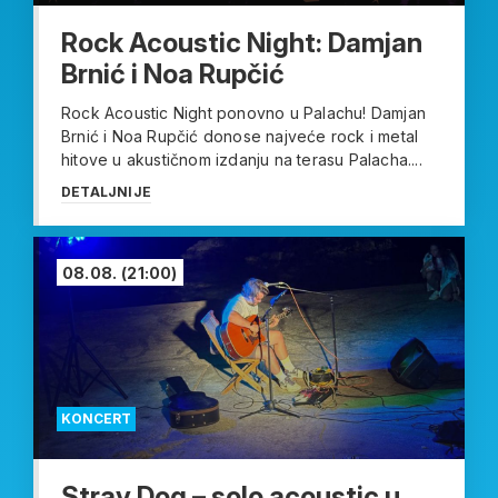
Rock Acoustic Night: Damjan
Brnić i Noa Rupčić
Rock Acoustic Night ponovno u Palachu! Damjan
Brnić i Noa Rupčić donose najveće rock i metal
hitove u akustičnom izdanju na terasu Palacha....
DETALJNIJE
08.08.
(21:00)
KONCERT
Stray Dog – solo acoustic u