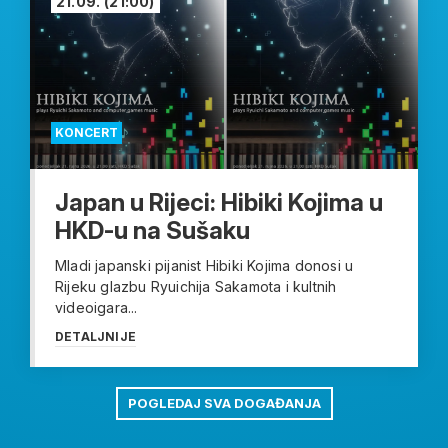
21.09.
(21:00)
KONCERT
Japan u Rijeci: Hibiki Kojima u
HKD-u na Sušaku
Mladi japanski pijanist Hibiki Kojima donosi u
Rijeku glazbu Ryuichija Sakamota i kultnih
videoigara...
DETALJNIJE
POGLEDAJ SVA DOGAĐANJA