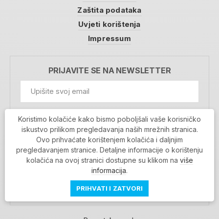
Zaštita podataka
Uvjeti korištenja
Impressum
PRIJAVITE SE NA NEWSLETTER
GDPR Information
Koristimo kolačiće kako bismo poboljšali vaše korisničko
Prihvaćam da se moji podaci spremaju u bazu
iskustvo prilikom pregledavanja naših mrežnih stranica.
podataka i koriste u svrhu slanja MojaRijeka
Ovo prihvaćate korištenjem kolačića i daljnjim
newslettera
pregledavanjem stranice. Detaljne informacije o korištenju
MOJARIJEKA NEWSLETTER
kolačića na ovoj stranici dostupne su klikom na
više
PRIJAVI SE
informacija
.
PRIHVATI I ZATVORI