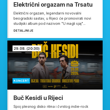
Električni orgazam na Trsatu
Električni orgazam, legendarni novovalni
beogradski sastav, u Rijeci će promovirati novi
studijski album pod nazivom "U magli sjaj"...
DETALJNIJE
29.08.
(20:30)
KONCERT
Buč Kesidi u Rijeci
Spoj plesnog disko ritma i čvrstog indie-rock