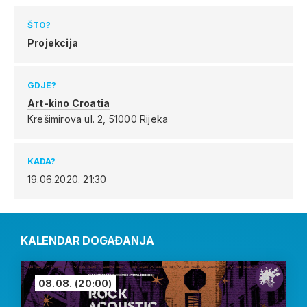
ŠTO?
Projekcija
GDJE?
Art-kino Croatia
Krešimirova ul. 2,
51000 Rijeka
KADA?
19.06.2020.
21:30
KALENDAR DOGAĐANJA
08.08.
(20:00)