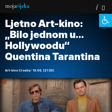
moja
rijeka
Open 
Ljetno Art-kino:
„Bilo jednom u…
Hollywoodu“
Quentina Tarantina
Art-kino Croatia
19.06. (21:30)