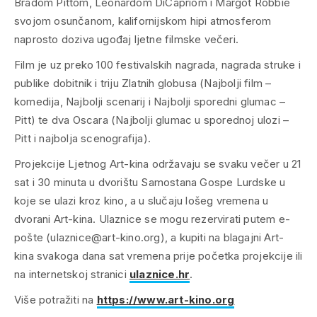
Bradom Pittom, Leonardom DiCapriom i Margot Robbie
svojom osunčanom, kalifornijskom hipi atmosferom
naprosto doziva ugođaj ljetne filmske večeri.
Film je uz preko 100 festivalskih nagrada, nagrada struke i
publike dobitnik i triju Zlatnih globusa (Najbolji film –
komedija, Najbolji scenarij i Najbolji sporedni glumac –
Pitt) te dva Oscara (Najbolji glumac u sporednoj ulozi –
Pitt i najbolja scenografija).
Projekcije Ljetnog Art-kina održavaju se svaku večer u 21
sat i 30 minuta u dvorištu Samostana Gospe Lurdske u
koje se ulazi kroz kino, a u slučaju lošeg vremena u
dvorani Art-kina. Ulaznice se mogu rezervirati putem e-
pošte (ulaznice@art-kino.org), a kupiti na blagajni Art-
kina svakoga dana sat vremena prije početka projekcije ili
na internetskoj stranici
ulaznice.hr
.
Više potražiti na
https://www.art-kino.org