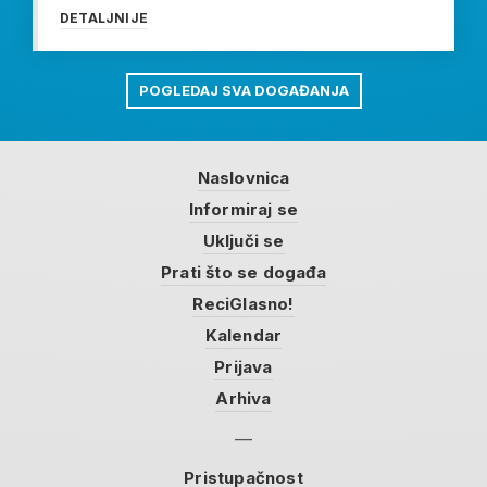
DETALJNIJE
POGLEDAJ SVA DOGAĐANJA
Naslovnica
Informiraj se
Uključi se
Prati što se događa
ReciGlasno!
Kalendar
Prijava
Arhiva
Pristupačnost