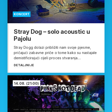
KONCERT
Stray Dog – solo acoustic u
Pajolu
Stray Dogg dolazi približiti nam svoje pjesme,
pričajući zabavne priče o tome kako su nastajale
demistificirajući cijeli proces stvaranja....
DETALJNIJE
14.08.
(21:00)