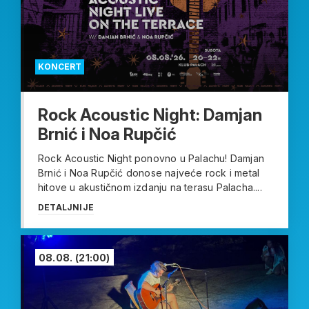
KONCERT
Rock Acoustic Night: Damjan
Brnić i Noa Rupčić
Rock Acoustic Night ponovno u Palachu! Damjan
Brnić i Noa Rupčić donose najveće rock i metal
hitove u akustičnom izdanju na terasu Palacha....
DETALJNIJE
08.08.
(21:00)