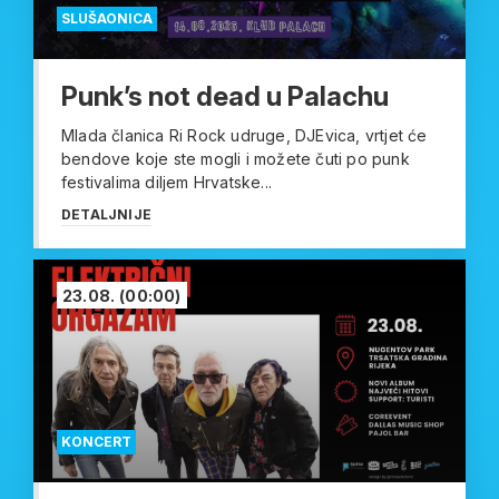
SLUŠAONICA
Punk’s not dead u Palachu
Mlada članica Ri Rock udruge, DJEvica, vrtjet će
bendove koje ste mogli i možete čuti po punk
festivalima diljem Hrvatske...
DETALJNIJE
23.08.
(00:00)
KONCERT