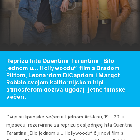
Reprizu hita Quentina Tarantina „Bilo
jednom u… Hollywoodu“, film s Bradom
Pittom, Leonardom DiCapriom i Margot
Robbie svojom kalifornijskom hipi
atmosferom doziva ugođaj ljetne filmske
večeri.
Dvije su lipanjske večeri u Ljetnom Art-kinu, 19. i 20. u
mjesecu, rezervirane za reprizu posljednjeg hita Quentina
Tarantina „Bilo jednom u… Hollywoodu“ čiji novi film s