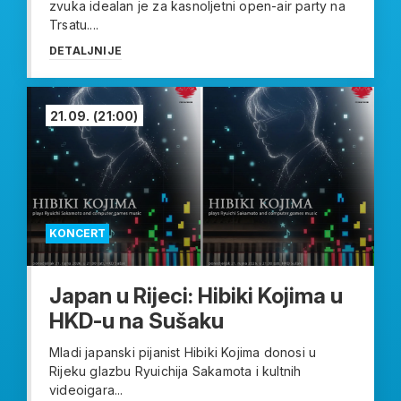
zvuka idealan je za kasnoljetni open-air party na
Trsatu....
DETALJNIJE
21.09.
(21:00)
KONCERT
Japan u Rijeci: Hibiki Kojima u
HKD-u na Sušaku
Mladi japanski pijanist Hibiki Kojima donosi u
Rijeku glazbu Ryuichija Sakamota i kultnih
videoigara...