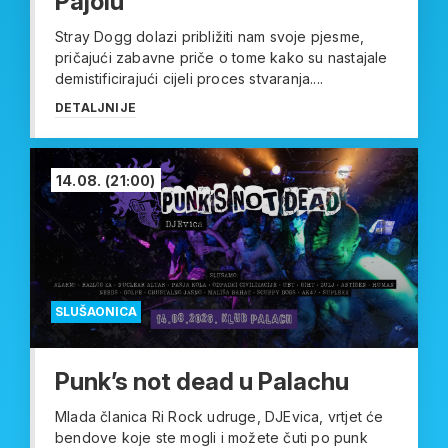
Pajolu
Stray Dogg dolazi približiti nam svoje pjesme,
pričajući zabavne priče o tome kako su nastajale
demistificirajući cijeli proces stvaranja....
DETALJNIJE
14.08.
(21:00)
SLUŠAONICA
Punk’s not dead u Palachu
Mlada članica Ri Rock udruge, DJEvica, vrtjet će
bendove koje ste mogli i možete čuti po punk