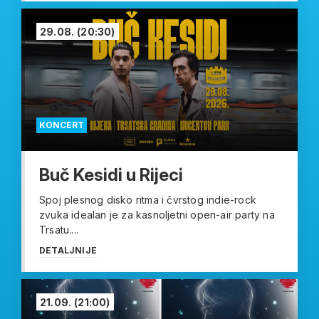
29.08.
(20:30)
KONCERT
Buč Kesidi u Rijeci
Spoj plesnog disko ritma i čvrstog indie-rock
zvuka idealan je za kasnoljetni open-air party na
Trsatu....
DETALJNIJE
21.09.
(21:00)