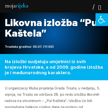
moja
rijeka
Open 
Likovna izložba “Pul
Kaštela”
Trsatska gradina
05.07. (11:00)
Na izložbi sudjeluju umjetnici iz svih
krajeva Hrvatske, a od 2009. godine izložba
je i međunarodnog karaktera.
U organizaciji Kluba prijatelja Grada Trsata, u nedjelju, 5.
srpnja, na Trsatu se održava 28. po redu izložba likovnih
radova na otvorenom – „Pul Kaštela“. Izložba će biti
postavljena tijekom cijelog dana na potezu od