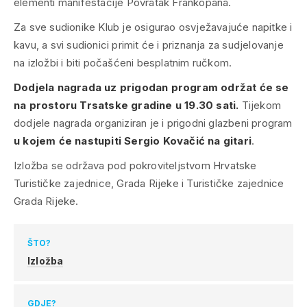
elementi manifestacije Povratak Frankopana.
Za sve sudionike Klub je osigurao osvježavajuće napitke i
kavu, a svi sudionici primit će i priznanja za sudjelovanje
na izložbi i biti počašćeni besplatnim ručkom.
Dodjela nagrada uz prigodan program održat će se
na prostoru Trsatske gradine u 19
.
30 sati.
Tijekom
dodjele nagrada organiziran je i prigodni glazbeni program
u kojem će nastupiti Sergio Kovačić na gitari
.
Izložba se održava pod pokroviteljstvom Hrvatske
Turističke zajednice, Grada Rijeke i Turističke zajednice
Grada Rijeke.
ŠTO?
Izložba
GDJE?