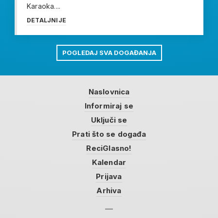
Karaoka....
DETALJNIJE
POGLEDAJ SVA DOGAĐANJA
Naslovnica
Informiraj se
Uključi se
Prati što se događa
ReciGlasno!
Kalendar
Prijava
Arhiva