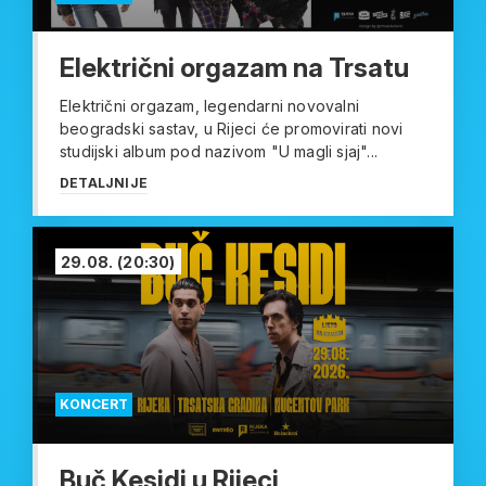
Električni orgazam na Trsatu
Električni orgazam, legendarni novovalni
beogradski sastav, u Rijeci će promovirati novi
studijski album pod nazivom "U magli sjaj"...
DETALJNIJE
29.08.
(20:30)
KONCERT
Buč Kesidi u Rijeci