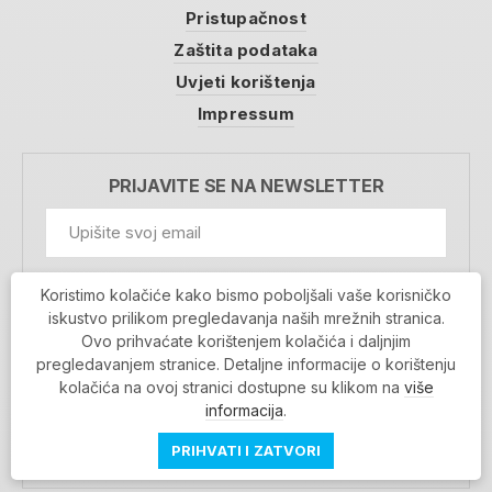
Pristupačnost
Zaštita podataka
Uvjeti korištenja
Impressum
PRIJAVITE SE NA NEWSLETTER
GDPR Information
Koristimo kolačiće kako bismo poboljšali vaše korisničko
Prihvaćam da se moji podaci spremaju u bazu
iskustvo prilikom pregledavanja naših mrežnih stranica.
podataka i koriste u svrhu slanja MojaRijeka
Ovo prihvaćate korištenjem kolačića i daljnjim
newslettera
pregledavanjem stranice. Detaljne informacije o korištenju
MOJARIJEKA NEWSLETTER
kolačića na ovoj stranici dostupne su klikom na
više
PRIJAVI SE
informacija
.
PRIHVATI I ZATVORI