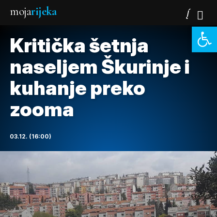
moja
rijeka
Open 
Kritička šetnja
naseljem Škurinje i
kuhanje preko
zooma
03.12. (16:00)