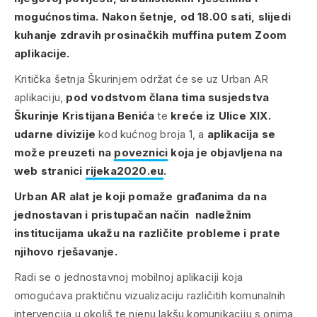
mogućnostima.
Nakon šetnje, od 18.00 sati, slijedi
kuhanje zdravih prosinačkih muffina putem Zoom
aplikacije.
Kritička šetnja Škurinjem održat će se uz Urban AR
aplikaciju,
pod vodstvom člana tima susjedstva
Škurinje Kristijana Benića
te
kreće iz Ulice XIX.
udarne divizije
kod kućnog broja 1, a
aplikacija se
može preuzeti na
poveznici
koja je objavljena na
web stranici
rijeka2020.eu
.
Urban AR alat je koji pomaže građanima da na
jednostavan i pristupačan način nadležnim
institucijama ukažu na različite probleme i prate
njihovo rješavanje.
Radi se o jednostavnoj mobilnoj aplikaciji koja
omogućava praktičnu vizualizaciju različitih komunalnih
intervencija u okoliš te njenu lakšu komunikaciju s onima