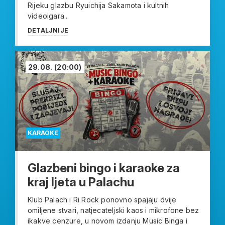
Rijeku glazbu Ryuichija Sakamota i kultnih
videoigara...
DETALJNIJE
29.08.
(20:00)
KARAOKE
Glazbeni bingo i karaoke za
kraj ljeta u Palachu
Klub Palach i Ri Rock ponovno spajaju dvije
omiljene stvari, natjecateljski kaos i mikrofone bez
ikakve cenzure, u novom izdanju Music Binga i