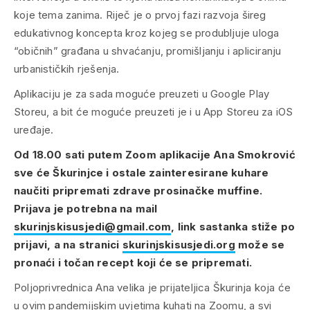
koje tema zanima. Riječ je o prvoj fazi razvoja šireg
edukativnog koncepta kroz kojeg se produbljuje uloga
“običnih” građana u shvaćanju, promišljanju i apliciranju
urbanističkih rješenja.
Aplikaciju je za sada moguće preuzeti u Google Play
Storeu, a bit će moguće preuzeti je i u App Storeu za iOS
uređaje.
Od 18.00 sati putem Zoom aplikacije Ana Smokrović
sve će Škurinjce i ostale zainteresirane kuhare
naučiti pripremati zdrave prosinačke muffine.
Prijava je potrebna na mail
skurinjskisusjedi@gmail.com
, link sastanka stiže po
prijavi, a na stranici
skurinjskisusjedi.org
može se
pronaći i točan recept koji će se pripremati.
Poljoprivrednica Ana velika je prijateljica Škurinja koja će
u ovim pandemijskim uvjetima kuhati na Zoomu, a svi