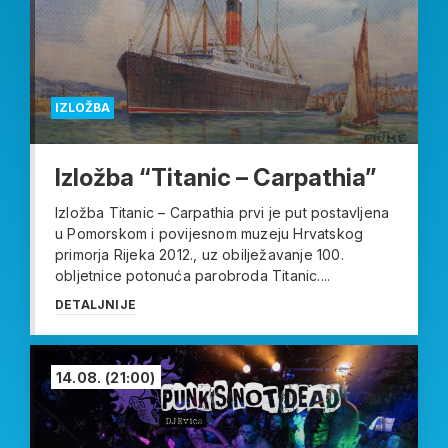
IZLOŽBA
Izložba “Titanic – Carpathia”
Izložba Titanic – Carpathia prvi je put postavljena
u Pomorskom i povijesnom muzeju Hrvatskog
primorja Rijeka 2012., uz obilježavanje 100.
obljetnice potonuća parobroda Titanic....
DETALJNIJE
14.08.
(21:00)