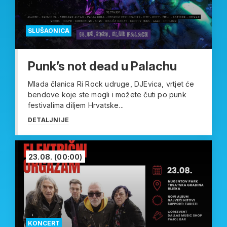
SLUŠAONICA
Punk’s not dead u Palachu
Mlada članica Ri Rock udruge, DJEvica, vrtjet će
bendove koje ste mogli i možete čuti po punk
festivalima diljem Hrvatske...
DETALJNIJE
23.08.
(00:00)
KONCERT