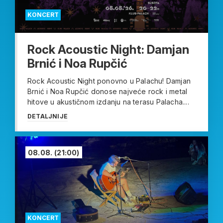
KONCERT
Rock Acoustic Night: Damjan
Brnić i Noa Rupčić
Rock Acoustic Night ponovno u Palachu! Damjan
Brnić i Noa Rupčić donose najveće rock i metal
hitove u akustičnom izdanju na terasu Palacha....
DETALJNIJE
08.08.
(21:00)
KONCERT