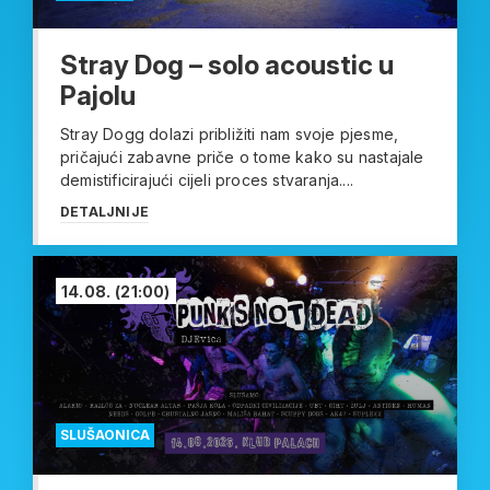
Stray Dog – solo acoustic u
Pajolu
Stray Dogg dolazi približiti nam svoje pjesme,
pričajući zabavne priče o tome kako su nastajale
demistificirajući cijeli proces stvaranja....
DETALJNIJE
14.08.
(21:00)
SLUŠAONICA