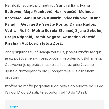
Na izložbi sudjeluju umjetnici:
Sandra Ban, Ivana
Butković, Maja Franković, Hari Ivančić, Melinda
Kostelac, Jani Branko Kukurin, Ivica Nikolac, Bruno
Paladin, Georgette Yvette Ponté, Dajana Radoš,
Vedran Ružić, Melita Sorola Staničić,Dijana Sokolić,
Darija Stipanić, Damir Šegota, Celestina Vičević,
Kristijan Vučković i Istog Žorž.
Zbog sigurnosti i očuvanja zdravlja, posjet izložbi moguć
je uz poštivanje svih preporučenih epidemioloških mjera.
Obavezna je uporaba maske za lice, uz pridržavanje
uputa o dozvoljenom broju posjetitelja u izložbenom
prostoru.
Izložba se može pogledati u od petka do subote od 10 do
13 i od 17 do 20 sati, te subotom od 10 do 13 sat.
ŠTO?