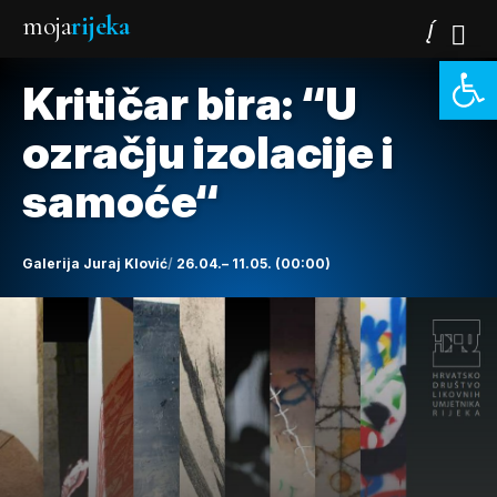
moja
rijeka
Open 
Kritičar bira: “U
ozračju izolacije i
samoće“
Galerija Juraj Klović
26.04.– 11.05. (00:00)