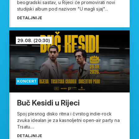
beogradski sastav, u Rijeci će promovirati novi
studijski album pod nazivom "U magli sjaj"...
DETALJNIJE
29.08.
(20:30)
KONCERT
Buč Kesidi u Rijeci
Spoj plesnog disko ritma i čvrstog indie-rock
zvuka idealan je za kasnoljetni open-air party na
Trsatu....
DETALJNIJE