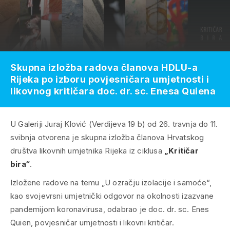
Skupna izložba radova članova HDLU-a
Rijeka po izboru povjesničara umjetnosti i
likovnog kritičara doc. dr. sc. Enesa Quiena
U Galeriji Juraj Klović (Verdijeva 19 b) od 26. travnja do 11.
svibnja otvorena je skupna izložba članova Hrvatskog
društva likovnih umjetnika Rijeka iz ciklusa
„Kritičar
bira“
.
Izložene radove na temu „U ozračju izolacije i samoće“,
kao svojevrsni umjetnički odgovor na okolnosti izazvane
pandemijom koronavirusa, odabrao je doc. dr. sc. Enes
Quien, povjesničar umjetnosti i likovni kritičar.