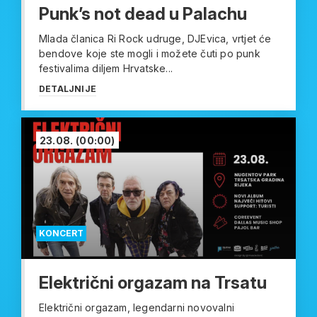
Punk’s not dead u Palachu
Mlada članica Ri Rock udruge, DJEvica, vrtjet će
bendove koje ste mogli i možete čuti po punk
festivalima diljem Hrvatske...
DETALJNIJE
23.08.
(00:00)
KONCERT
Električni orgazam na Trsatu
Električni orgazam, legendarni novovalni