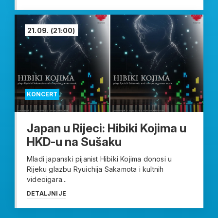
21.09.
(21:00)
KONCERT
Japan u Rijeci: Hibiki Kojima u
HKD-u na Sušaku
Mladi japanski pijanist Hibiki Kojima donosi u
Rijeku glazbu Ryuichija Sakamota i kultnih
videoigara...
DETALJNIJE