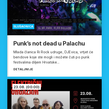
SLUŠAONICA
Punk’s not dead u Palachu
Mlada članica Ri Rock udruge, DJEvica, vrtjet će
bendove koje ste mogli i možete čuti po punk
festivalima diljem Hrvatske...
DETALJNIJE
23.08.
(00:00)