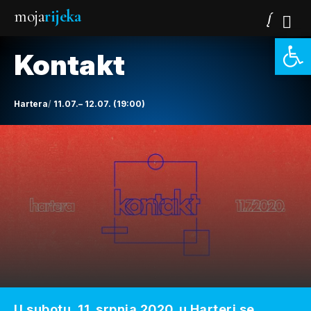
moja
rijeka
Open 
Kontakt
Hartera
11.07.– 12.07. (19:00)
U subotu, 11. srpnja 2020. u Harteri se