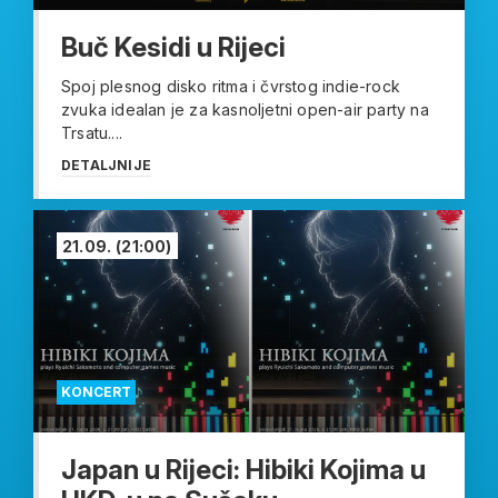
Buč Kesidi u Rijeci
Spoj plesnog disko ritma i čvrstog indie-rock
zvuka idealan je za kasnoljetni open-air party na
Trsatu....
DETALJNIJE
21.09.
(21:00)
KONCERT
Japan u Rijeci: Hibiki Kojima u