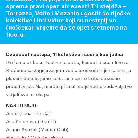
sprema pravi open air event! Tri stejdža –
Terrazza, Volte i Mezanin ugostit će riječke
kolektive i individue koji su nestrpljivo
(do)čekali vrijeme da se opet sretnemo na
flooru.
Dvadeset nastupa, 11 kolektiva i scena kao jedna.
Plešemo uz bass, techno, electro, house i disco ritmove.
Krećemo sa zagrijavanjem već u predvečernjim satima, a
plesom dočekujemo zoru. Line up ne treba posebno
predstavljati. No, morate priznati da je veliko zadovoljstvo
vidjeti sve na okupu!
NASTUPAJU:
Amor (Luna The Cat)
Ana Antonova (Distrikt)
Asimin Asanof (Manual Club)
Boo Dale (Work the Floor)