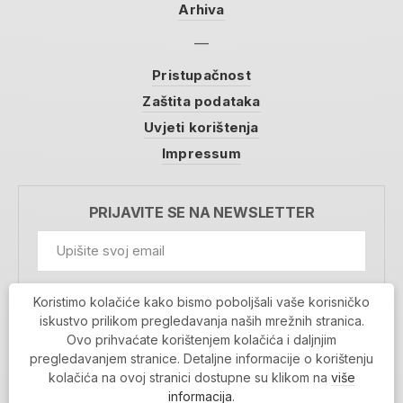
Arhiva
Pristupačnost
Zaštita podataka
Uvjeti korištenja
Impressum
PRIJAVITE SE NA NEWSLETTER
GDPR Information
Koristimo kolačiće kako bismo poboljšali vaše korisničko
Prihvaćam da se moji podaci spremaju u bazu
iskustvo prilikom pregledavanja naših mrežnih stranica.
podataka i koriste u svrhu slanja MojaRijeka
Ovo prihvaćate korištenjem kolačića i daljnjim
newslettera
pregledavanjem stranice. Detaljne informacije o korištenju
MOJARIJEKA NEWSLETTER
kolačića na ovoj stranici dostupne su klikom na
više
PRIJAVI SE
informacija
.