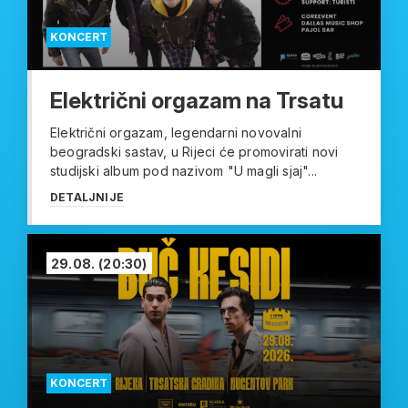
KONCERT
Električni orgazam na Trsatu
Električni orgazam, legendarni novovalni
beogradski sastav, u Rijeci će promovirati novi
studijski album pod nazivom "U magli sjaj"...
DETALJNIJE
29.08.
(20:30)
KONCERT