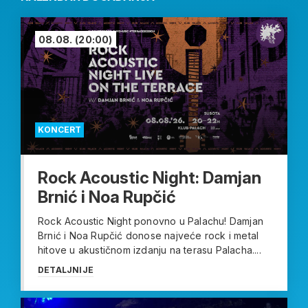
08.08.
(20:00)
KONCERT
Rock Acoustic Night: Damjan
Brnić i Noa Rupčić
Rock Acoustic Night ponovno u Palachu! Damjan
Brnić i Noa Rupčić donose najveće rock i metal
hitove u akustičnom izdanju na terasu Palacha....
DETALJNIJE