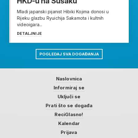
HKD-u na Sušaku
Mladi japanski pijanist Hibiki Kojima donosi u
Rijeku glazbu Ryuichija Sakamota i kultnih
videoigara...
DETALJNIJE
POGLEDAJ SVA DOGAĐANJA
Naslovnica
Informiraj se
Uključi se
Prati što se događa
ReciGlasno!
Kalendar
Prijava