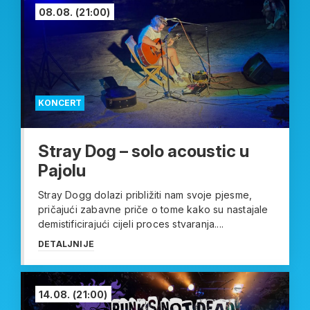
08.08.
(21:00)
KONCERT
Stray Dog – solo acoustic u
Pajolu
Stray Dogg dolazi približiti nam svoje pjesme,
pričajući zabavne priče o tome kako su nastajale
demistificirajući cijeli proces stvaranja....
DETALJNIJE
14.08.
(21:00)