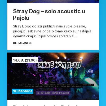
Stray Dog – solo acoustic u
Pajolu
Stray Dogg dolazi približiti nam svoje pjesme,
pričajući zabavne priče o tome kako su nastajale
demistificirajući cijeli proces stvaranja....
DETALJNIJE
14.08.
(21:00)
SLUŠAONICA