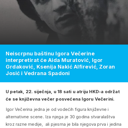
Neiscrpnu baštinu Igora Večerine
interpretirat će Aida Muratović, Igor
Grdaković, Ksenija Nakić Alfirević, Zoran
Josić i Vedrana Spadoni
U petak, 22. siječnja, u 18 sati u atriju HKD-a održat
će se književna večer posvećena Igoru Večerini.
Igor Večerina jedna je od vodećih figura književne i
alternativne scene. Iza njega je 30 godina stvaralaštva
kroz razne medije, ali pjesma je bila njegova prva i jedina