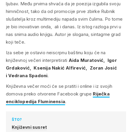
ljubav. Među prvima shvaća da je poezija izgubila svoju
himničnost, tako da od promocije prve zbirke
Rubnik
slušatelja kroz multimediju napada svim čulima. Po tome
je bio inovativan onda, ali i danas. Iz istog razloga prvi u
nas snima audio knjigu. Autor je slogana, sintagme
grad
koji teče
.
Iza sebe je ostavio neiscrpnu baštinu koju će na
književnoj večeri interpretirati
Aida Muratović, Igor
Grdaković, Ksenija Nakić Alfirević, Zoran Josić
i Vedrana Spadoni
.
Književna večer moći će se pratiti i
online
i iz svojih
domova preko otvorene Facebook grupe
Riječka
enciklopedija Fluminensia
.
ŠTO?
Književni susret