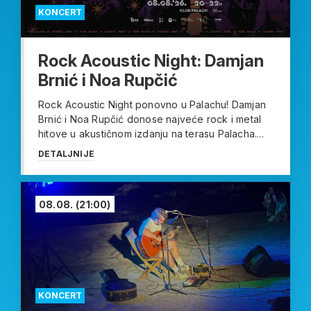
KONCERT
Rock Acoustic Night: Damjan
Brnić i Noa Rupčić
Rock Acoustic Night ponovno u Palachu! Damjan
Brnić i Noa Rupčić donose najveće rock i metal
hitove u akustičnom izdanju na terasu Palacha....
DETALJNIJE
08.08.
(21:00)
KONCERT