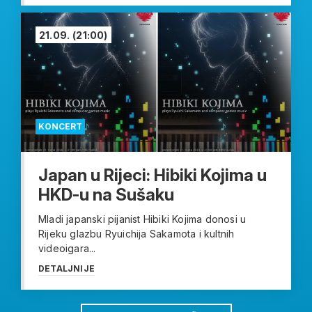
21.09.
(21:00)
KONCERT
Japan u Rijeci: Hibiki Kojima u
HKD-u na Sušaku
Mladi japanski pijanist Hibiki Kojima donosi u
Rijeku glazbu Ryuichija Sakamota i kultnih
videoigara...
DETALJNIJE