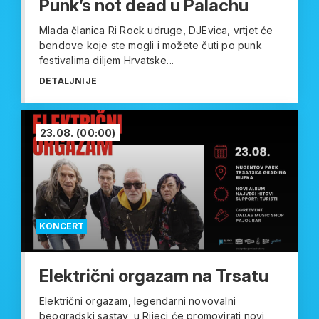
Punk’s not dead u Palachu
Mlada članica Ri Rock udruge, DJEvica, vrtjet će
bendove koje ste mogli i možete čuti po punk
festivalima diljem Hrvatske...
DETALJNIJE
23.08.
(00:00)
KONCERT
Električni orgazam na Trsatu
Električni orgazam, legendarni novovalni
beogradski sastav, u Rijeci će promovirati novi