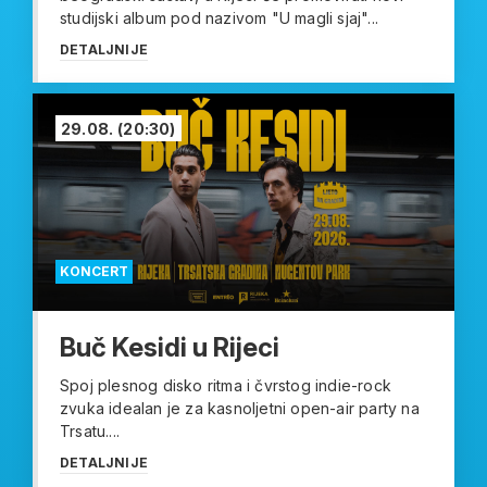
studijski album pod nazivom "U magli sjaj"...
DETALJNIJE
29.08.
(20:30)
KONCERT
Buč Kesidi u Rijeci
Spoj plesnog disko ritma i čvrstog indie-rock
zvuka idealan je za kasnoljetni open-air party na
Trsatu....
DETALJNIJE