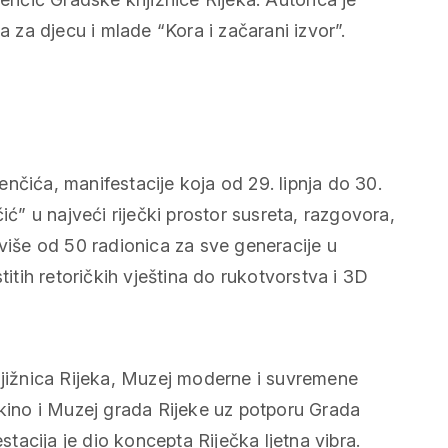
za djecu i mlade “Kora i začarani izvor”.
nčića, manifestacije koja od 29. lipnja do 30.
ić” u najveći riječki prostor susreta, razgovora,
 više od 50 radionica za sve generacije u
tih retoričkih vještina do rukotvorstva i 3D
knjižnica Rijeka, Muzej moderne i suvremene
-kino i Muzej grada Rijeke uz potporu Grada
estacija je dio koncepta Riječka ljetna vibra.