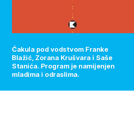
Ćakula pod vodstvom Franke
Blažić, Zorana Krušvara i Saše
Stanića. Program je namijenjen
mladima i odraslima.