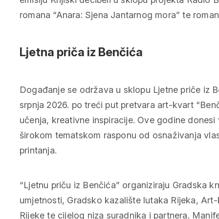
romana “Anara: Sjena Jantarnog mora” te romana 
Ljetna priča iz Benčića
Događanje se održava u sklopu Ljetne priče iz Be
srpnja 2026. po treći put pretvara art-kvart “Benč
učenja, kreativne inspiracije. Ove godine donesi
širokom tematskom rasponu od osnaživanja vlasti
printanja.
“Ljetnu priču iz Benčića” organiziraju Gradska 
umjetnosti, Gradsko kazalište lutaka Rijeka, Art
Rijeke te cijelog niza suradnika i partnera. Manif