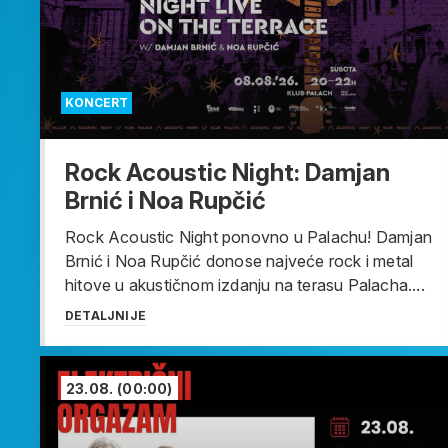
KONCERT
Rock Acoustic Night: Damjan
Brnić i Noa Rupčić
Rock Acoustic Night ponovno u Palachu! Damjan
Brnić i Noa Rupčić donose najveće rock i metal
hitove u akustičnom izdanju na terasu Palacha....
DETALJNIJE
23.08.
(00:00)