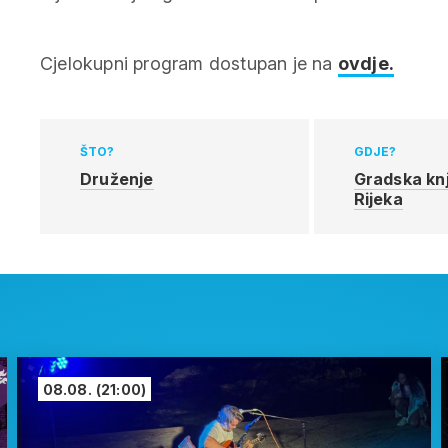
Cjelokupni program dostupan je na
ovdje.
ŠTO?
GDJE?
Druženje
Gradska knj
Rijeka
08.08.
(21:00)