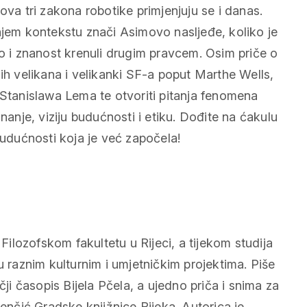
egova tri zakona robotike primjenjuju se i danas.
em kontekstu znači Asimovo nasljeđe, koliko je
vo i znanost krenuli drugim pravcem. Osim priče o
ih velikana i velikanki SF-a poput Marthe Wells,
 Stanislawa Lema te otvoriti pitanja fenomena
nanje, viziju budućnosti i etiku. Dođite na ćakulu
budućnosti koja je već započela!
 Filozofskom fakultetu u Rijeci, a tijekom studija
u raznim kulturnim i umjetničkim projektima. Piše
čji časopis Bijela Pčela, a ujedno priča i snima za
Benčić Gradske knjižnice Rijeka. Autorica je