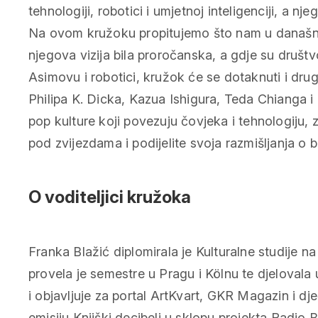
tehnologiji, robotici i umjetnoj inteligenciji, a nj
Na ovom kružoku propitujemo što nam u današnj
njegova vizija bila proročanska, a gdje su društ
Asimovu i robotici, kružok će se dotaknuti i drug
Philipa K. Dicka, Kazua Ishigura, Teda Chianga i
pop kulture koji povezuju čovjeka i tehnologiju, z
pod zvijezdama i podijelite svoja razmišljanja o 
O voditeljici kružoka
Franka Blažić diplomirala je Kulturalne studije na
provela je semestre u Pragu i Kölnu te djelovala 
i objavljuje za portal ArtKvart, GKR Magazin i dje
emisiju Knjiški decibeli u sklopu projekta Radio 