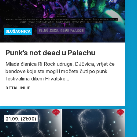
SLUŠAONICA
Punk’s not dead u Palachu
Mlada članica Ri Rock udruge, DJEvica, vrtjet će
bendove koje ste mogli i možete čuti po punk
festivalima diljem Hrvatske...
DETALJNIJE
21.09.
(21:00)