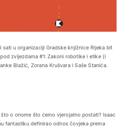
0 sati u organizaciji Gradske knjižnice Rijeka bit
od zvijezdama #1: Zakoni robotike i etike (i
anke Blažić, Zorana Krušvara i Saše Stanića.
 što o onome što ćemo vjerojatno postati? Isaac
nu fantastiku definirao odnos čovjeka prema