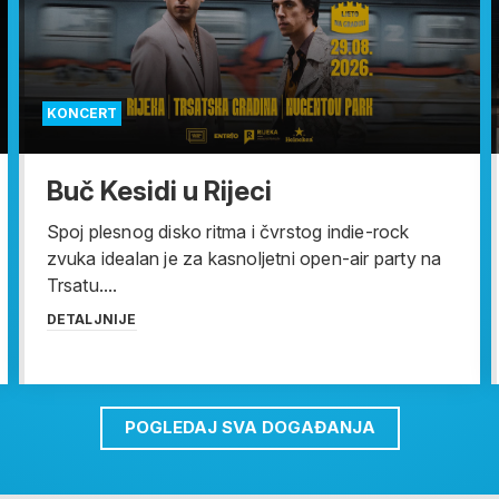
KONCERT
Buč Kesidi u Rijeci
Spoj plesnog disko ritma i čvrstog indie-rock
zvuka idealan je za kasnoljetni open-air party na
Trsatu....
DETALJNIJE
POGLEDAJ SVA DOGAĐANJA