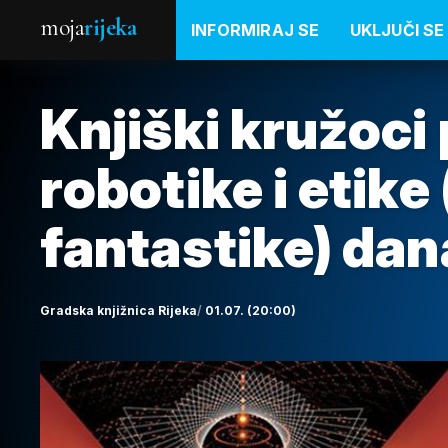
moja
rijeka
INFORMIRAJ SE
UKLJUČI SE
Knjiški kružoci
robotike i etike
fantastike) dan
Gradska knjižnica Rijeka
01.07. (20:00)