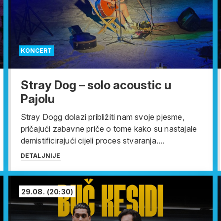
KONCERT
Stray Dog – solo acoustic u
Pajolu
Stray Dogg dolazi približiti nam svoje pjesme,
pričajući zabavne priče o tome kako su nastajale
demistificirajući cijeli proces stvaranja....
DETALJNIJE
29.08.
(20:30)