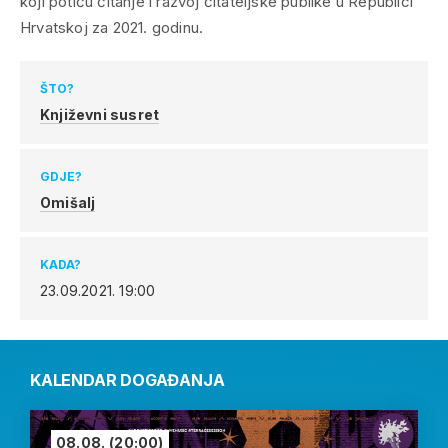
koji potiču čitanje i razvoj čitateljske publike u Republici
Hrvatskoj za 2021. godinu.
ŠTO?
Književni susret
GDJE?
Omišalj
KADA?
23.09.2021.
19:00
KALENDAR DOGAĐANJA
08.08.
(20:00)