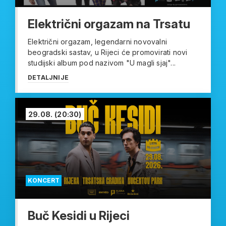
Električni orgazam na Trsatu
Električni orgazam, legendarni novovalni
beogradski sastav, u Rijeci će promovirati novi
studijski album pod nazivom "U magli sjaj"...
DETALJNIJE
29.08.
(20:30)
KONCERT
Buč Kesidi u Rijeci