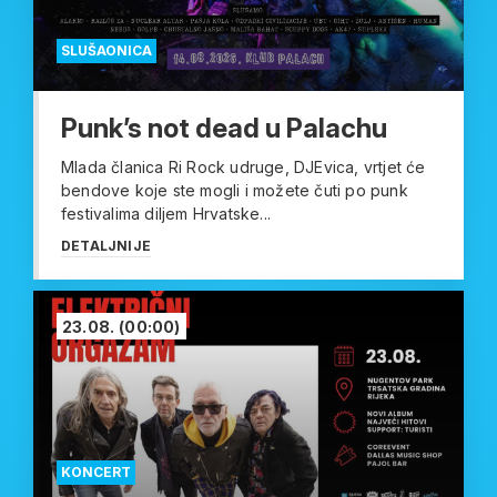
SLUŠAONICA
Punk’s not dead u Palachu
Mlada članica Ri Rock udruge, DJEvica, vrtjet će
bendove koje ste mogli i možete čuti po punk
festivalima diljem Hrvatske...
DETALJNIJE
23.08.
(00:00)
KONCERT