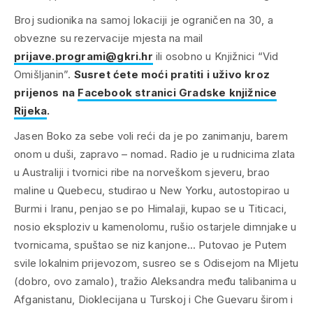
Broj sudionika na samoj lokaciji je ograničen na 30, a
obvezne su rezervacije mjesta na mail
prijave.programi@gkri.hr
ili osobno u Knjižnici “Vid
Omišljanin”.
Susret ćete moći pratiti i uživo kroz
prijenos na
Facebook stranici Gradske knjižnice
Rijeka
.
Jasen Boko za sebe voli reći da je po zanimanju, barem
onom u duši, zapravo – nomad. Radio je u rudnicima zlata
u Australiji i tvornici ribe na norveškom sjeveru, brao
maline u Quebecu, studirao u New Yorku, autostopirao u
Burmi i Iranu, penjao se po Himalaji, kupao se u Titicaci,
nosio eksploziv u kamenolomu, rušio ostarjele dimnjake u
tvornicama, spuštao se niz kanjone… Putovao je Putem
svile lokalnim prijevozom, susreo se s Odisejom na Mljetu
(dobro, ovo zamalo), tražio Aleksandra među talibanima u
Afganistanu, Dioklecijana u Turskoj i Che Guevaru širom i