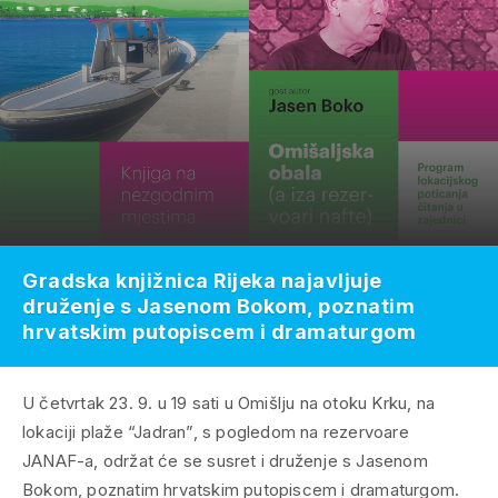
Gradska knjižnica Rijeka najavljuje
druženje s Jasenom Bokom, poznatim
hrvatskim putopiscem i dramaturgom
U četvrtak 23. 9. u 19 sati u Omišlju na otoku Krku, na
lokaciji plaže “Jadran”, s pogledom na rezervoare
JANAF-a, održat će se susret i druženje s Jasenom
Bokom, poznatim hrvatskim putopiscem i dramaturgom.