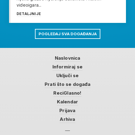
videoigara...
DETALJNIJE
POGLEDAJ SVA DOGAĐANJA
Naslovnica
Informiraj se
Uključi se
Prati što se događa
ReciGlasno!
Kalendar
Prijava
Arhiva