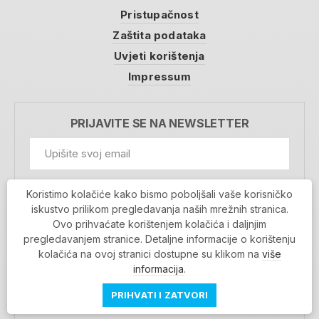
Pristupačnost
Zaštita podataka
Uvjeti korištenja
Impressum
PRIJAVITE SE NA NEWSLETTER
GDPR Information
Koristimo kolačiće kako bismo poboljšali vaše korisničko
Prihvaćam da se moji podaci spremaju u bazu
iskustvo prilikom pregledavanja naših mrežnih stranica.
podataka i koriste u svrhu slanja MojaRijeka
Ovo prihvaćate korištenjem kolačića i daljnjim
newslettera
pregledavanjem stranice. Detaljne informacije o korištenju
MOJARIJEKA NEWSLETTER
kolačića na ovoj stranici dostupne su klikom na
više
PRIJAVI SE
informacija
.
PRIHVATI I ZATVORI