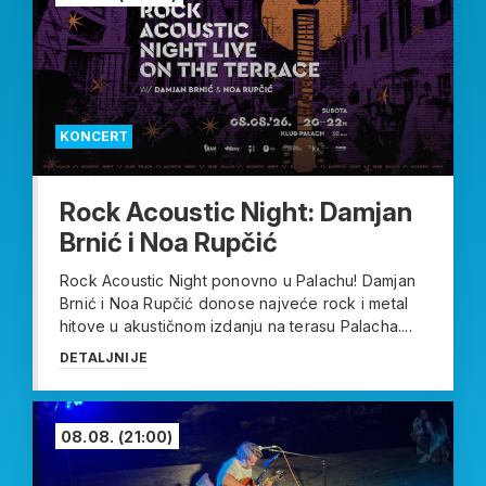
KONCERT
Rock Acoustic Night: Damjan
Brnić i Noa Rupčić
Rock Acoustic Night ponovno u Palachu! Damjan
Brnić i Noa Rupčić donose najveće rock i metal
hitove u akustičnom izdanju na terasu Palacha....
DETALJNIJE
08.08.
(21:00)