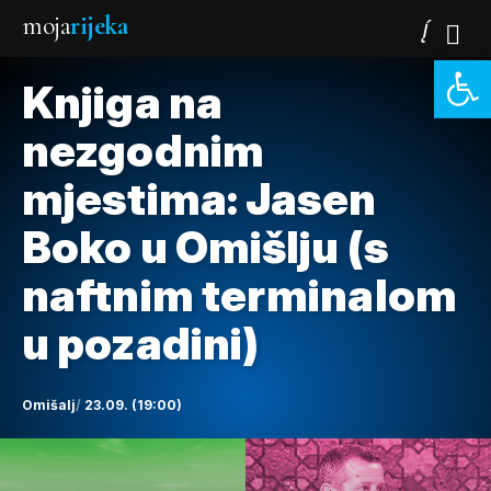
moja
rijeka
Open 
Knjiga na
nezgodnim
mjestima: Jasen
Boko u Omišlju (s
naftnim terminalom
u pozadini)
Omišalj
23.09. (19:00)