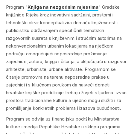
Program “
Knjiga na nezgodnim mjestima
” Gradske
knjižnice Rijeka kroz inovativni sadržajni, prostorni i
tehnološki okvir konceptualizira domaću književnost i
publicistiku održavanjem specifičnih tematskih
razgovornih susreta s književnim i stručnim autorima na
nekonvencionalnim urbanim lokacijama na riječkom
području omogućujući neposrednije prožimanje
zajednice, autora, knjiga i čitanja, a uključujući u razgovor
arhitekte, urbaniste, urbane aktiviste. Programom se
čitanje promovira na terenu neposredne prakse u
zajednici i s ključnom porukom da najveći dometi
hrvatske knjiške produkcije trebaju živjeti s ljudima, izvan
prostora tradicionalne kulture a ujedno mogu služiti i za
promišljanje konkretnih problema i izazova budućnosti.
Program se odvija uz financijsku podršku Ministarstva
kulture i medija Republike Hrvatske u sklopu programa