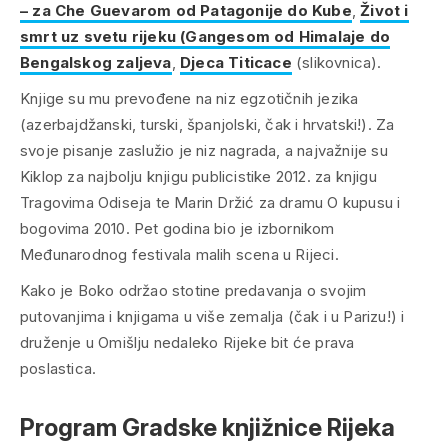
– za Che Guevarom od Patagonije do Kube
,
Život i
smrt uz svetu rijeku (Gangesom od Himalaje do
Bengalskog zaljeva
,
Djeca Titicace
(slikovnica).
Knjige su mu prevođene na niz egzotičnih jezika
(azerbajdžanski, turski, španjolski, čak i hrvatski!). Za
svoje pisanje zaslužio je niz nagrada, a najvažnije su
Kiklop za najbolju knjigu publicistike 2012. za knjigu
Tragovima Odiseja te Marin Držić za dramu O kupusu i
bogovima 2010. Pet godina bio je izbornikom
Međunarodnog festivala malih scena u Rijeci.
Kako je Boko održao stotine predavanja o svojim
putovanjima i knjigama u više zemalja (čak i u Parizu!) i
druženje u Omišlju nedaleko Rijeke bit će prava
poslastica.
Program Gradske knjižnice Rijeka