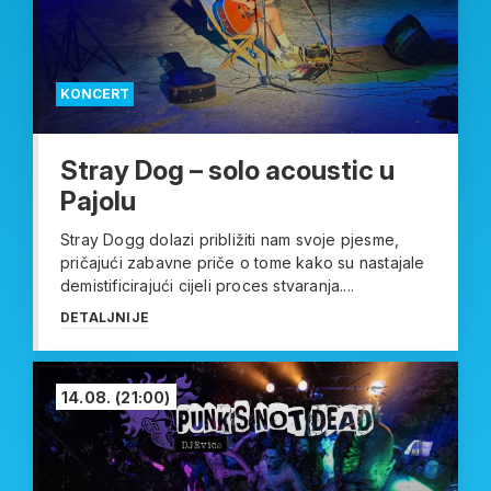
KONCERT
Stray Dog – solo acoustic u
Pajolu
Stray Dogg dolazi približiti nam svoje pjesme,
pričajući zabavne priče o tome kako su nastajale
demistificirajući cijeli proces stvaranja....
DETALJNIJE
14.08.
(21:00)