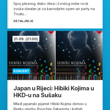
Spoj plesnog disko ritma i čvrstog indie-rock
zvuka idealan je za kasnoljetni open-air party na
Trsatu....
DETALJNIJE
21.09.
(21:00)
KONCERT
Japan u Rijeci: Hibiki Kojima u
HKD-u na Sušaku
Mladi japanski pijanist Hibiki Kojima donosi u
Rijeku glazbu Ryuichija Sakamota i kultnih