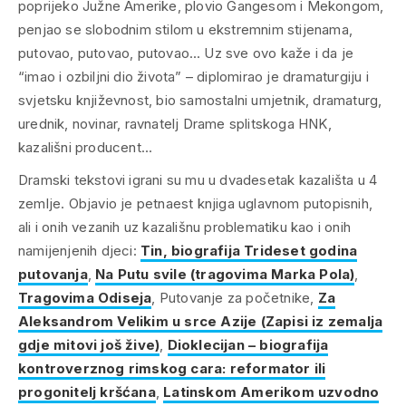
poprijeko Južne Amerike, plovio Gangesom i Mekongom,
penjao se slobodnim stilom u ekstremnim stijenama,
putovao, putovao, putovao… Uz sve ovo kaže i da je
“imao i ozbiljni dio života” – diplomirao je dramaturgiju i
svjetsku književnost, bio samostalni umjetnik, dramaturg,
urednik, novinar, ravnatelj Drame splitskoga HNK,
kazališni producent…
Dramski tekstovi igrani su mu u dvadesetak kazališta u 4
zemlje. Objavio je petnaest knjiga uglavnom putopisnih,
ali i onih vezanih uz kazališnu problematiku kao i onih
namijenjenih djeci:
Tin, biografija Trideset godina
putovanja
,
Na Putu svile (tragovima Marka Pola)
,
Tragovima Odiseja
, Putovanje za početnike,
Za
Aleksandrom Velikim u srce Azije (Zapisi iz zemalja
gdje mitovi još žive)
,
Dioklecijan – biografija
kontroverznog rimskog cara: reformator ili
progonitelj kršćana
,
Latinskom Amerikom uzvodno