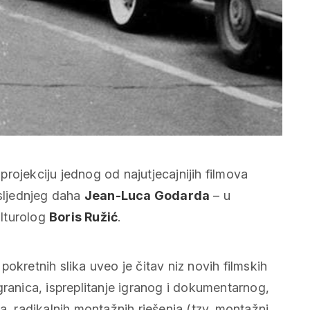
projekciju jednog od najutjecajnijih filmova
ljednjeg daha
Jean-Luca Godarda
– u
ulturolog
Boris Ružić
.
okretnih slika uveo je čitav niz novih filmskih
granica, ispreplitanje igranog i dokumentarnog,
a, radikalnih montažnih rješenja (tzv. montažni