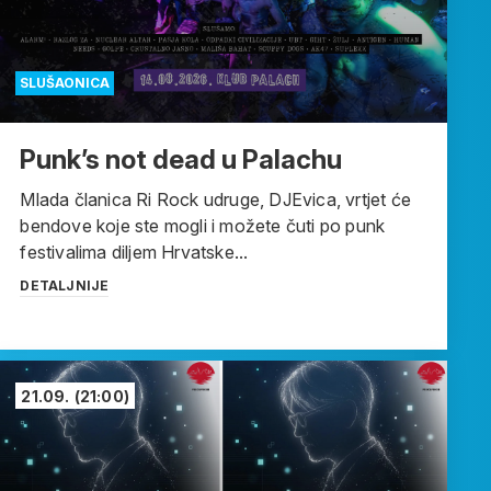
SLUŠAONICA
Punk’s not dead u Palachu
Mlada članica Ri Rock udruge, DJEvica, vrtjet će
bendove koje ste mogli i možete čuti po punk
festivalima diljem Hrvatske...
DETALJNIJE
21.09.
(21:00)