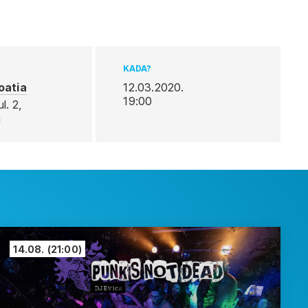
KADA?
oatia
12.03.2020.
19:00
l. 2,
a
14.08.
(21:00)