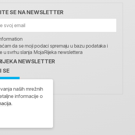
VITE SE NA NEWSLETTER
nformation
aćam da se moji podaci spremaju u bazu podataka i
te u svrhu slanja MojaRijeka newslettera
IJEKA NEWSLETTER
I SE
avanja naših mrežnih
etaljne informacije o
macija
.