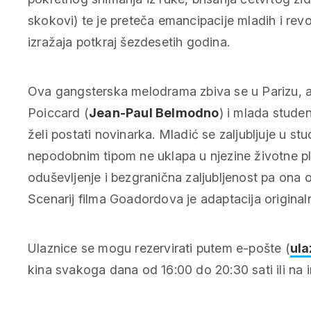
skokovi) te je preteča emancipacije mladih i rev
izražaja potkraj šezdesetih godina.
Ova gangsterska melodrama zbiva se u Parizu, a 
Poiccard (
Jean-Paul Belmodno
) i mlada stude
želi postati novinarka. Mladić se zaljubljuje u stu
nepodobnim tipom
ne uklapa u njezine životne p
oduševljenje i bezgranična zaljubljenost pa ona o
Scenarij filma Goadordova je adaptacija original
Ulaznice se mogu rezervirati putem e-pošte (
ula
kina svakoga dana od 16:00 do 20:30 sati ili na in