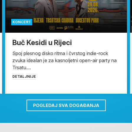
KONCERT
Buč Kesidi u Rijeci
Spoj plesnog disko ritma i čvrstog indie-rock
zvuka idealan je za kasnoljetni open-air party na
Trsatu....
DETALJNIJE
POGLEDAJ SVA DOGAĐANJA