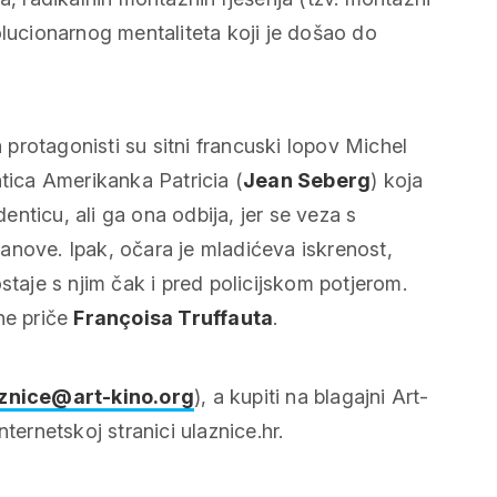
olucionarnog mentaliteta koji je došao do
protagonisti su sitni francuski lopov Michel
ntica Amerikanka Patricia (
Jean Seberg
) koja
denticu, ali ga ona odbija, jer se veza s
lanove. Ipak, očara je mladićeva iskrenost,
staje s njim čak i pred policijskom potjerom.
ne priče
Françoisa Truffauta
.
znice@art-kino.org
), a kupiti na blagajni Art-
ternetskoj stranici ulaznice.hr.