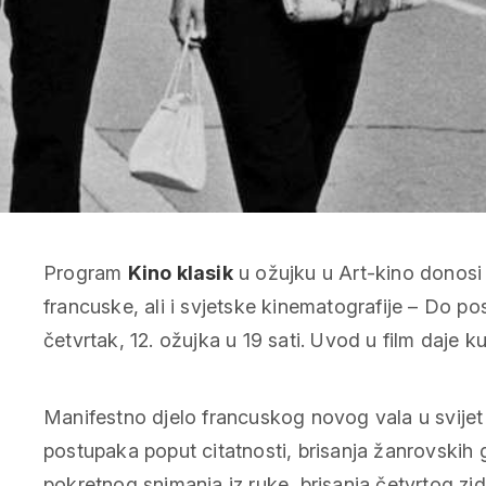
Program
Kino klasik
u ožujku u Art-kino donosi 
francuske, ali i svjetske kinematografije –
Do pos
četvrtak, 12. ožujka u 19 sati. Uvod u film daje k
Manifestno djelo francuskog novog vala u svijet p
postupaka poput citatnosti, brisanja žanrovskih 
pokretnog snimanja iz ruke, brisanja četvrtog zid