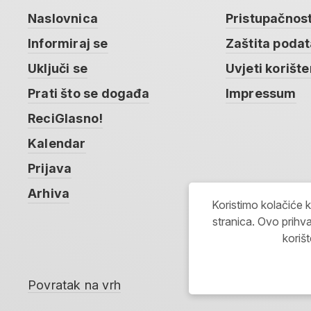
Naslovnica
Pristupačnos
Informiraj se
Zaštita poda
Uključi se
Uvjeti korište
Prati što se događa
Impressum
ReciGlasno!
Kalendar
Prijava
Arhiva
Koristimo kolačiće 
stranica. Ovo prihva
koriš
Povratak na vrh