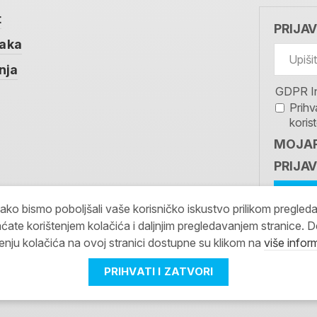
t
PRIJA
taka
nja
GDPR I
Prihv
koris
MOJAR
PRIJAV
kako bismo poboljšali vaše korisničko iskustvo prilikom pregled
ćate korištenjem kolačića i daljnjim pregledavanjem stranice. D
tenju kolačića na ovoj stranici dostupne su klikom na
više infor
PRIHVATI I ZATVORI