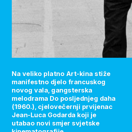
Na veliko platno Art-kina stiže
manifestno djelo francuskog
novog vala, gangsterska
melodrama Do posljednjeg daha
(1960.), cjelovečernji prvijenac
Jean-Luca Godarda koji je
utabao novi smjer svjetske
kinematografije.