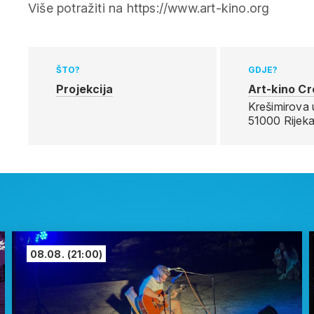
Više potražiti na https://www.art-kino.org
ŠTO?
GDJE?
Projekcija
Art-kino Cr
Krešimirova u
51000 Rijek
08.08.
(21:00)