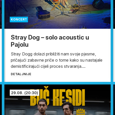
KONCERT
Stray Dog – solo acoustic u
Pajolu
Stray Dogg dolazi približiti nam svoje pjesme,
pričajući zabavne priče o tome kako su nastajale
demistificirajući cijeli proces stvaranja....
DETALJNIJE
29.08.
(20:30)