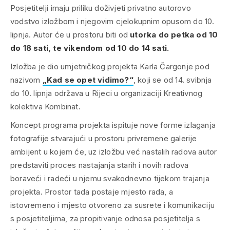
Posjetitelji imaju priliku doživjeti privatno autorovo
vodstvo izložbom i njegovim cjelokupnim opusom do 10.
lipnja. Autor će u prostoru biti od
utorka do petka od 10
do 18 sati, te vikendom od 10 do 14 sati.
Izložba je dio umjetničkog projekta Karla Čargonje pod
nazivom
„Kad se opet vidimo?“
, koji se od 14. svibnja
do 10. lipnja održava u Rijeci u organizaciji Kreativnog
kolektiva Kombinat.
Koncept programa projekta ispituje nove forme izlaganja
fotografije stvarajući u prostoru privremene galerije
ambijent u kojem će, uz izložbu već nastalih radova autor
predstaviti proces nastajanja starih i novih radova
boraveći i radeći u njemu svakodnevno tijekom trajanja
projekta. Prostor tada postaje mjesto rada, a
istovremeno i mjesto otvoreno za susrete i komunikaciju
s posjetiteljima, za propitivanje odnosa posjetitelja s