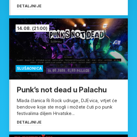
DETALJNIJE
14.08.
(21:00)
SLUŠAONICA
Punk’s not dead u Palachu
Mlada članica Ri Rock udruge, DJEvica, vrtjet će
bendove koje ste mogli i možete čuti po punk
festivalima diljem Hrvatske...
DETALJNIJE