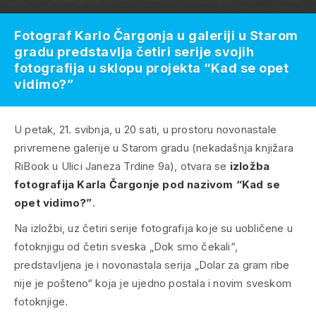
Fotograf Karlo Čargonja u galeriji u Starom
gradu predstavlja četiri serije svojih
fotografija u sklopu projekta “Kad se opet
vidimo?”
U petak, 21. svibnja, u 20 sati, u prostoru novonastale
privremene galerije u Starom gradu (nekadašnja knjižara
RiBook u Ulici Janeza Trdine 9a), otvara se
izložba
fotografija Karla Čargonje pod nazivom “Kad se
opet vidimo?”
.
Na izložbi, uz četiri serije fotografija koje su uobličene u
fotoknjigu od četiri sveska „Dok smo čekali“,
predstavljena je i novonastala serija „Dolar za gram ribe
nije je pošteno“ koja je ujedno postala i novim sveskom
fotoknjige.