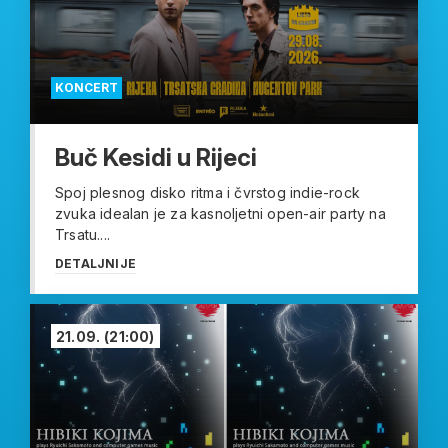
KONCERT
Buč Kesidi u Rijeci
Spoj plesnog disko ritma i čvrstog indie-rock
zvuka idealan je za kasnoljetni open-air party na
Trsatu....
DETALJNIJE
21.09.
(21:00)