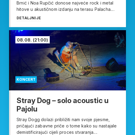
Brnić i Noa Rupčić donose najveće rock i metal
hitove u akustičnom izdanju na terasu Palacha....
DETALJNIJE
08.08.
(21:00)
KONCERT
Stray Dog – solo acoustic u
Pajolu
Stray Dogg dolazi približiti nam svoje pjesme,
pričajući zabavne priče o tome kako su nastajale
demistificirajući cijeli proces stvaranja....