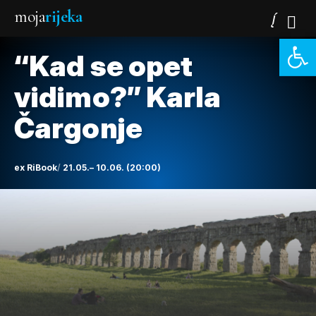
moja
rijeka
Open 
“Kad se opet
vidimo?” Karla
Čargonje
ex RiBook
21.05.– 10.06. (20:00)