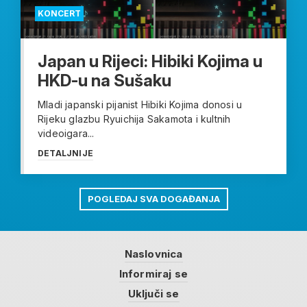
KONCERT
Japan u Rijeci: Hibiki Kojima u
HKD-u na Sušaku
Mladi japanski pijanist Hibiki Kojima donosi u
Rijeku glazbu Ryuichija Sakamota i kultnih
videoigara...
DETALJNIJE
POGLEDAJ SVA DOGAĐANJA
Naslovnica
Informiraj se
Uključi se