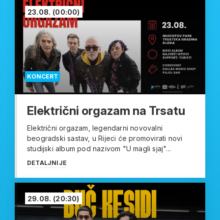
23.08.
(00:00)
KONCERT
Električni orgazam na Trsatu
Električni orgazam, legendarni novovalni
beogradski sastav, u Rijeci će promovirati novi
studijski album pod nazivom "U magli sjaj"...
DETALJNIJE
29.08.
(20:30)