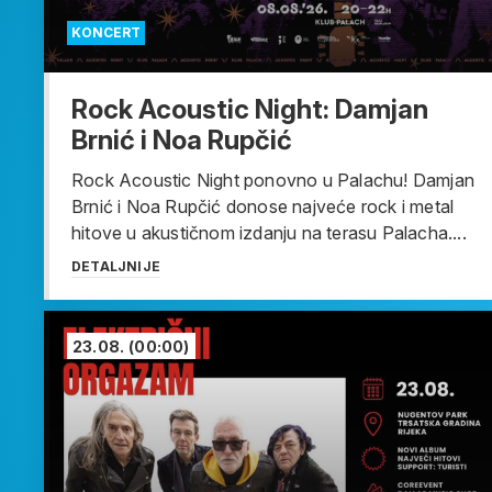
KONCERT
Rock Acoustic Night: Damjan
Brnić i Noa Rupčić
Rock Acoustic Night ponovno u Palachu! Damjan
Brnić i Noa Rupčić donose najveće rock i metal
hitove u akustičnom izdanju na terasu Palacha....
DETALJNIJE
23.08.
(00:00)