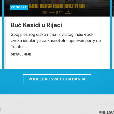
KONCERT
Buč Kesidi u Rijeci
Spoj plesnog disko ritma i čvrstog indie-rock
zvuka idealan je za kasnoljetni open-air party na
Trsatu....
DETALJNIJE
POGLEDAJ SVA DOGAĐANJA
t
PRIJA