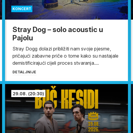
KONCERT
Stray Dog – solo acoustic u
Pajolu
Stray Dogg dolazi približiti nam svoje pjesme,
pričajući zabavne priče o tome kako su nastajale
demistificirajući cijeli proces stvaranja....
DETALJNIJE
29.08.
(20:30)