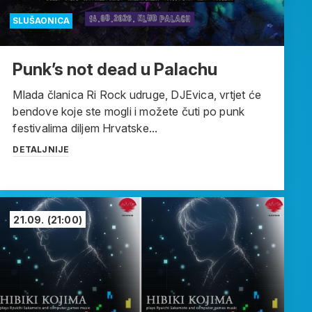
SLUŠAONICA
Punk’s not dead u Palachu
Mlada članica Ri Rock udruge, DJEvica, vrtjet će
bendove koje ste mogli i možete čuti po punk
festivalima diljem Hrvatske...
DETALJNIJE
21.09.
(21:00)