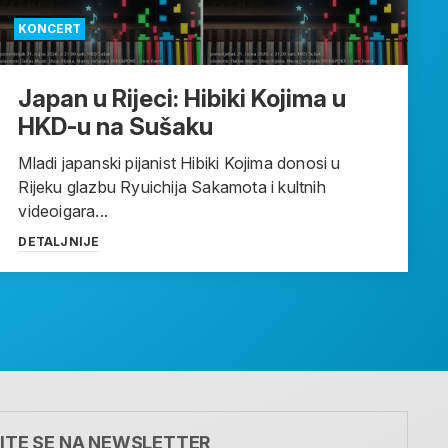
KONCERT
Japan u Rijeci: Hibiki Kojima u
HKD-u na Sušaku
Mladi japanski pijanist Hibiki Kojima donosi u
Rijeku glazbu Ryuichija Sakamota i kultnih
videoigara...
DETALJNIJE
VITE SE NA NEWSLETTER