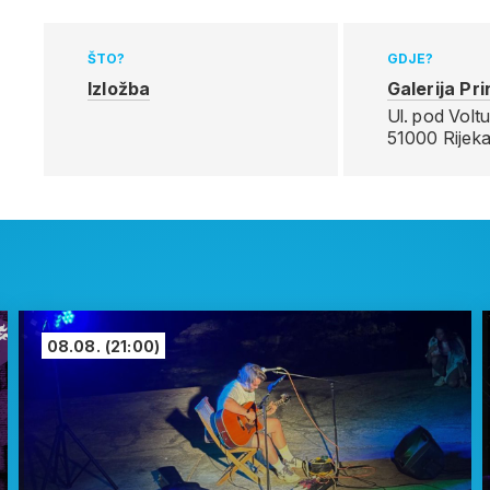
ŠTO?
GDJE?
Izložba
Galerija Pri
Ul. pod Voltu
51000 Rijek
08.08.
(21:00)