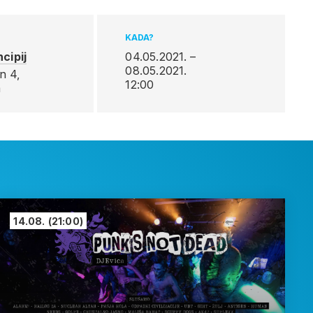
KADA?
ncipij
04.05.2021. –
08.05.2021.
n 4,
12:00
a
14.08.
(21:00)