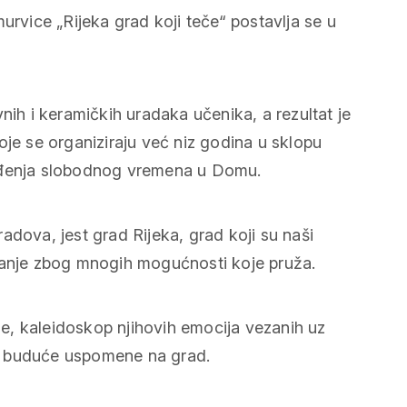
vice „Rijeka grad koji teče“ postavlja se u
nih i keramičkih uradaka učenika, a rezultat je
oje se organiziraju već niz godina u sklopu
vođenja slobodnog vremena u Domu.
adova, jest grad Rijeka, grad koji su naši
ovanje zbog mnogih mogućnosti koje pruža.
ije, kaleidoskop njihovih emocija vezanih uz
ove buduće uspomene na grad.