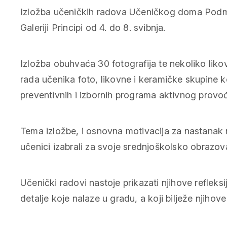
Izložba učeničkih radova Učeničkog doma Podmur
Galeriji Principi od 4. do 8. svibnja.
Izložba obuhvaća 30 fotografija te nekoliko likov
rada učenika foto, likovne i keramičke skupine k
preventivnih i izbornih programa aktivnog pro
Tema izložbe, i osnovna motivacija za nastanak r
učenici izabrali za svoje srednjoškolsko obraz
Učenički radovi nastoje prikazati njihove refleks
detalje koje nalaze u gradu, a koji bilježe njih