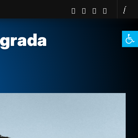
Open 
 grada