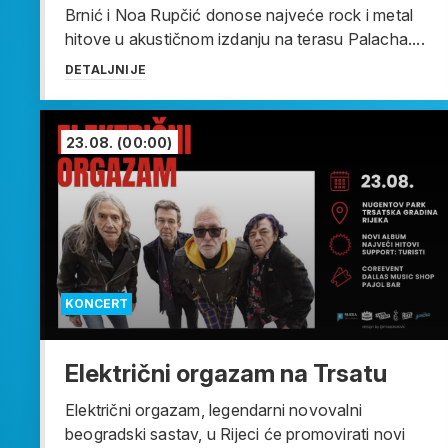
Brnić i Noa Rupčić donose najveće rock i metal
hitove u akustičnom izdanju na terasu Palacha....
DETALJNIJE
23.08.
(00:00)
KONCERT
Električni orgazam na Trsatu
Električni orgazam, legendarni novovalni
beogradski sastav, u Rijeci će promovirati novi