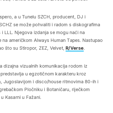
spero, a u Tunelu SZCH, producent, DJ i
 SCHZ se može pohvaliti i radom s diskografima
s i LLL. Njegova izdanja se mogu naći na
te na američkom Always Human Tapes. Nastupao
ao što su Stiropor, ZEZ, Velvet,
R/Verse
.
ca dizajna vizualnih komunikacija rodom iz
 predstavlja u egzotičnom karakteru kroz
, Jugoslavijom i disco/house ritmovima 80-ih i
 zagrebačkom Pločniku i Botaničaru, riječkom
i u Kasarni u Fažani.