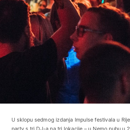
U sklopu sedmog izdanja Impulse festivala u Rije
party s tri DJ-a na tri lokacije – u Nemo pubu u 2