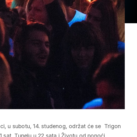
ci, u subotu, 14. studenog, održat će se Trigon
1 sat, Tunelu u 22 sata i Životu od ponoći.