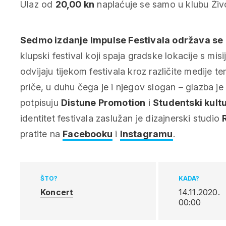
Ulaz od
20,00 kn
naplaćuje se samo u klubu Živ
Sedmo izdanje Impulse Festivala održava se 
klupski festival koji spaja gradske lokacije s m
odvijaju tijekom festivala kroz različite medije t
priče, u duhu čega je i njegov slogan – glazba je
potpisuju
Distune Promotion
i
Studentski kultu
identitet festivala zaslužan je dizajnerski studio
pratite na
Facebooku
i
Instagramu
.
ŠTO?
KADA?
Koncert
14.11.2020.
00:00