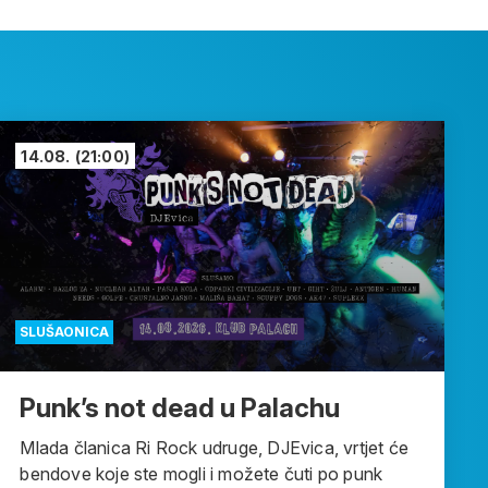
14.08.
(21:00)
SLUŠAONICA
Punk’s not dead u Palachu
Mlada članica Ri Rock udruge, DJEvica, vrtjet će
bendove koje ste mogli i možete čuti po punk