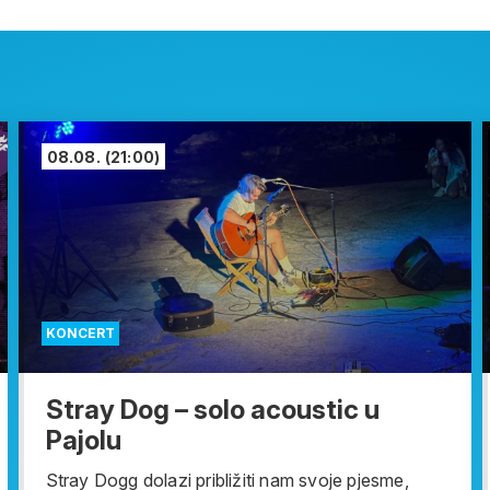
08.08.
(21:00)
KONCERT
Stray Dog – solo acoustic u
Pajolu
Stray Dogg dolazi približiti nam svoje pjesme,