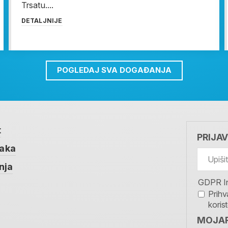
Trsatu....
DETALJNIJE
POGLEDAJ SVA DOGAĐANJA
t
PRIJA
taka
nja
GDPR I
Prihv
koris
MOJAR