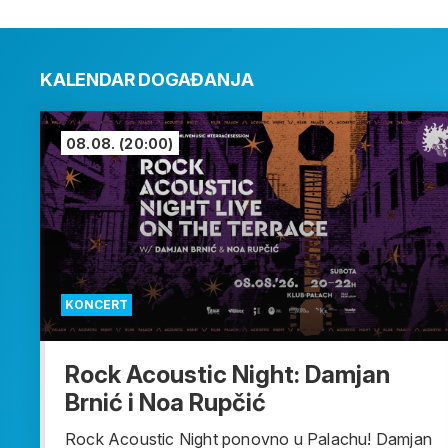
KALENDAR DOGAĐANJA
08.08.
(20:00)
KONCERT
Rock Acoustic Night: Damjan
Brnić i Noa Rupčić
Rock Acoustic Night ponovno u Palachu! Damjan