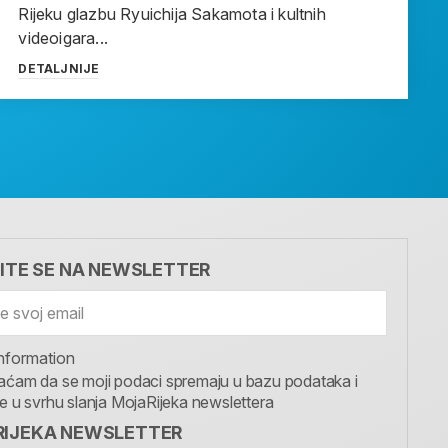
Rijeku glazbu Ryuichija Sakamota i kultnih
videoigara...
DETALJNIJE
VITE SE NA NEWSLETTER
nformation
aćam da se moji podaci spremaju u bazu podataka i
te u svrhu slanja MojaRijeka newslettera
IJEKA NEWSLETTER