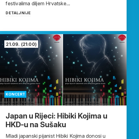
festivalima diljem Hrvatske...
DETALJNIJE
21.09.
(21:00)
KONCERT
Japan u Rijeci: Hibiki Kojima u
HKD-u na Sušaku
Mladi japanski pijanist Hibiki Kojima donosi u