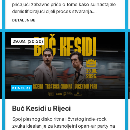
pričajući zabavne priče o tome kako su nastajale
demistificirajući cijeli proces stvaranja....
DETALJNIJE
29.08.
(20:30)
KONCERT
Buč Kesidi u Rijeci
Spoj plesnog disko ritma i čvrstog indie-rock
zvuka idealan je za kasnoljetni open-air party na