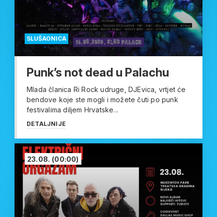
SLUŠAONICA
Punk’s not dead u Palachu
Mlada članica Ri Rock udruge, DJEvica, vrtjet će
bendove koje ste mogli i možete čuti po punk
festivalima diljem Hrvatske...
DETALJNIJE
23.08.
(00:00)