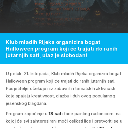
Klub mladih Rijeka organizira bogat
Halloween program koji će trajati do ranih
jutarnjih sati, ulaz je slobodan!
U petak, 31. listopada, Klub mladih Rijeka organizira bogat
Halloween program koji će trajati do ranih jutarnjih sati.
Posjetitelje očekuje niz zabavnih i tematskih aktivnosti
koje spajaju kreativnost, glazbu i duh ovog popularnog
jesenskog blagdana.
Program započinje u
18 sati
face painting radionicom, na
kojoj će svi zainteresirani moći oslikati lice i pretvoriti se u