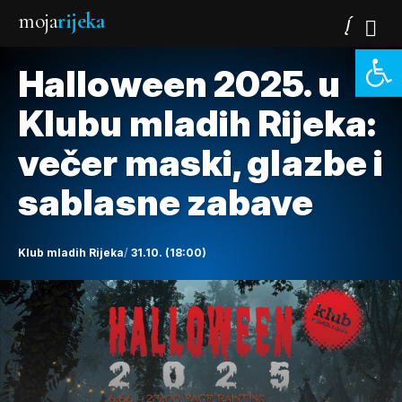
moja
rijeka
Open 
Halloween 2025. u
Klubu mladih Rijeka:
večer maski, glazbe i
sablasne zabave
Klub mladih Rijeka
31.10. (18:00)