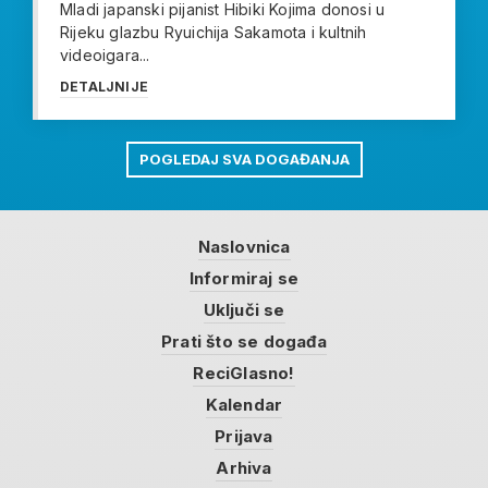
Mladi japanski pijanist Hibiki Kojima donosi u
Rijeku glazbu Ryuichija Sakamota i kultnih
videoigara...
DETALJNIJE
POGLEDAJ SVA DOGAĐANJA
Naslovnica
Informiraj se
Uključi se
Prati što se događa
ReciGlasno!
Kalendar
Prijava
Arhiva