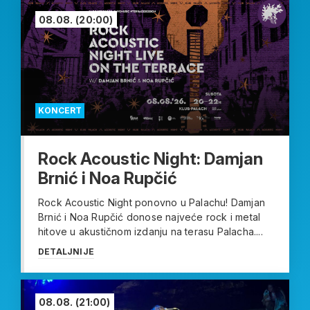
08.08.
(20:00)
KONCERT
Rock Acoustic Night: Damjan
Brnić i Noa Rupčić
Rock Acoustic Night ponovno u Palachu! Damjan
Brnić i Noa Rupčić donose najveće rock i metal
hitove u akustičnom izdanju na terasu Palacha....
DETALJNIJE
08.08.
(21:00)