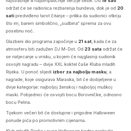
najstrašnije ili najsimpatičnije verzije sebe. Od
19 sati
održat će se radionica rezbarenja bundeva, dok je od
20
sati
predviđeno tarot čitanje – prilika da sudionici otkriju
što im, barem simbolično, „sudbina“ sprema za ovu
posebnu noć.
Glazbeni dio programa započinje u
21 sat
, kada će za
atmosferu biti zadužen DJ M-Dot. Od
23 sata
održat će
se natjecanje u vris­ku, u kojem će najglasniji sudionik
osvojiti nagradu – dvije XXL koktel čaše Kluba mladih
Rijeka. U ponoć slijedi
izbor za najbolju masku
, a
nagrade, koje osigurava Maraska, bit će dodijeljene u
dvije kategorije: najboljoj ženskoj i najboljoj muškoj
maski. Pobjednici će osvojiti bocu Borovničke, odnosno
bocu Pelina.
Tijekom večeri bit će dostupne i prigodne Halloween
ponude pića po promotivnim cijenama.
Klub mladih Rijeka i ovog Halloween tjedna nastavlja