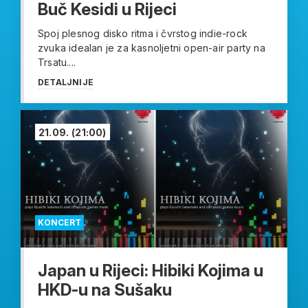
Buč Kesidi u Rijeci
Spoj plesnog disko ritma i čvrstog indie-rock
zvuka idealan je za kasnoljetni open-air party na
Trsatu....
DETALJNIJE
21.09.
(21:00)
KONCERT
Japan u Rijeci: Hibiki Kojima u
HKD-u na Sušaku