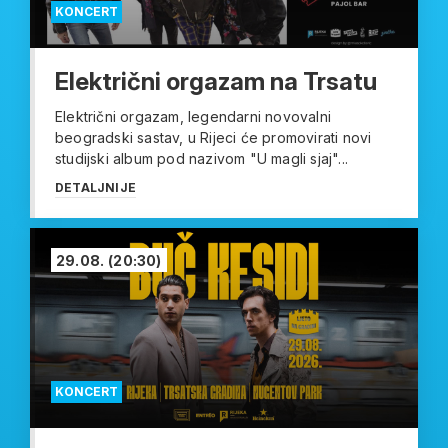
KONCERT
Električni orgazam na Trsatu
Električni orgazam, legendarni novovalni
beogradski sastav, u Rijeci će promovirati novi
studijski album pod nazivom "U magli sjaj"...
DETALJNIJE
29.08.
(20:30)
KONCERT