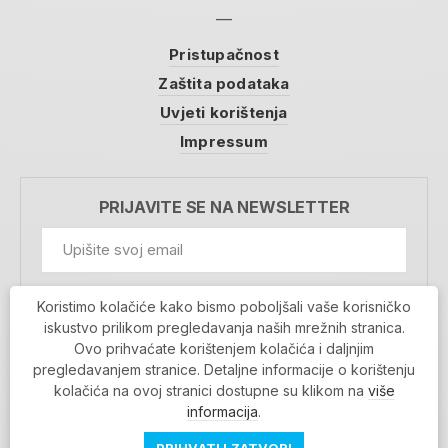
Pristupačnost
Zaštita podataka
Uvjeti korištenja
Impressum
PRIJAVITE SE NA NEWSLETTER
GDPR Information
Koristimo kolačiće kako bismo poboljšali vaše korisničko
Prihvaćam da se moji podaci spremaju u bazu
iskustvo prilikom pregledavanja naših mrežnih stranica.
podataka i koriste u svrhu slanja MojaRijeka
Ovo prihvaćate korištenjem kolačića i daljnjim
newslettera
pregledavanjem stranice. Detaljne informacije o korištenju
MOJARIJEKA NEWSLETTER
kolačića na ovoj stranici dostupne su klikom na
više
PRIJAVI SE
informacija
.