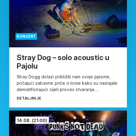
KONCERT
Stray Dog – solo acoustic u
Pajolu
Stray Dogg dolazi približiti nam svoje pjesme,
pričajući zabavne priče o tome kako su nastajale
demistificirajući cijeli proces stvaranja....
DETALJNIJE
14.08.
(21:00)