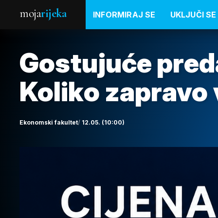
moja
rijeka
INFORMIRAJ SE
UKLJUČI SE
Gostujuće preda
Koliko zapravo 
Ekonomski fakultet
12.05. (10:00)