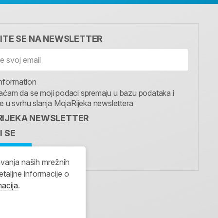
VITE SE NA NEWSLETTER
nformation
aćam da se moji podaci spremaju u bazu podataka i
te u svrhu slanja MojaRijeka newslettera
IJEKA NEWSLETTER
I SE
avanja naših mrežnih
etaljne informacije o
macija
.