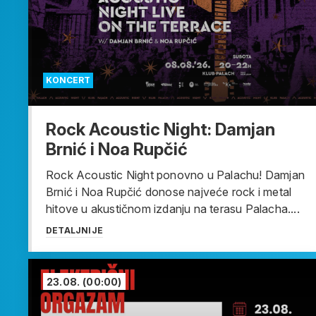
KONCERT
Rock Acoustic Night: Damjan
Brnić i Noa Rupčić
Rock Acoustic Night ponovno u Palachu! Damjan
Brnić i Noa Rupčić donose najveće rock i metal
hitove u akustičnom izdanju na terasu Palacha....
DETALJNIJE
23.08.
(00:00)