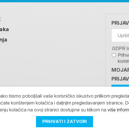
t
PRIJA
taka
nja
GDPR I
Prihv
koris
MOJAR
PRIJAV
kako bismo poboljšali vaše korisničko iskustvo prilikom pregled
ćate korištenjem kolačića i daljnjim pregledavanjem stranice. D
tenju kolačića na ovoj stranici dostupne su klikom na
više infor
PRIHVATI I ZATVORI