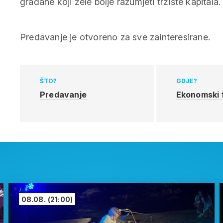
građane koji žele bolje razumjeti tržište kapitala.
Predavanje je otvoreno za sve zainteresirane.
ŠTO?
GDJE?
Predavanje
Ekonomski 
08.08.
(21:00)