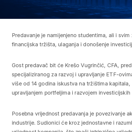
Predavanje je namijenjeno studentima, ali i svim
financijska tržišta, ulaganja i donošenje investici
Gost predavač bit će Krešo Vugrinčić, CFA, pred
specijaliziranog za razvoj i upravljanje ETF-ovim
više od 14 godina iskustva na tržištima kapitala,
upravljanjem portfeljima i razvojem investicijskih 
Posebna vrijednost predavanja je povezivanje a
industrije. Sudionici će kroz jednostavne i razuml
vrijednost kompanija, što znači intrinzična vrijed