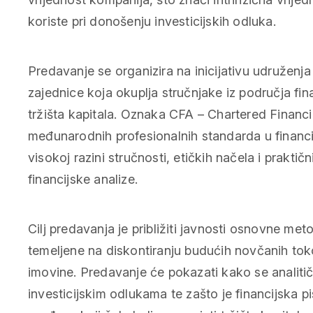
koriste pri donošenju investicijskih odluka.
Predavanje se organizira na inicijativu udruženj
zajednice koja okuplja stručnjake iz područja fina
tržišta kapitala. Oznaka CFA – Chartered Financi
međunarodnih profesionalnih standarda u financij
visokoj razini stručnosti, etičkih načela i prakti
financijske analize.
Cilj predavanja je približiti javnosti osnovne met
temeljene na diskontiranju budućih novčanih tokov
imovine. Predavanje će pokazati kako se analitičk
investicijskim odlukama te zašto je financijska 