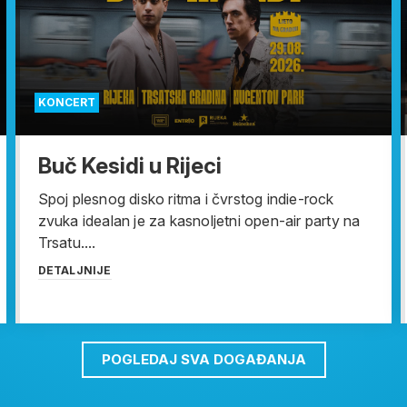
KONCERT
Buč Kesidi u Rijeci
Spoj plesnog disko ritma i čvrstog indie-rock
zvuka idealan je za kasnoljetni open-air party na
Trsatu....
DETALJNIJE
POGLEDAJ SVA DOGAĐANJA