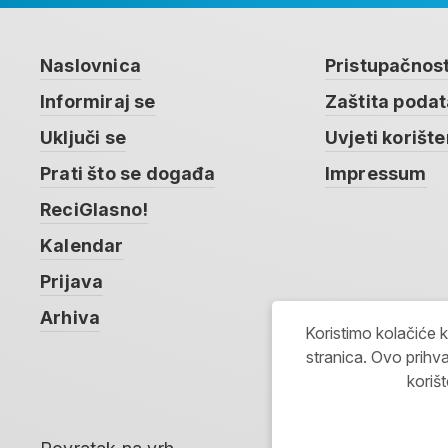
Naslovnica
Pristupačnos
Informiraj se
Zaštita poda
Uključi se
Uvjeti korište
Prati što se događa
Impressum
ReciGlasno!
Kalendar
Prijava
Arhiva
Koristimo kolačiće 
stranica. Ovo prihva
koriš