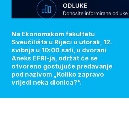
Na Ekonomskom fakultetu
Sveučilišta u Rijeci u utorak, 12.
svibnja u 10:00 sati, u dvorani
Aneks EFRI-ja, održat će se
otvoreno gostujuće predavanje
pod nazivom „Koliko zapravo
vrijedi neka dionica?“.