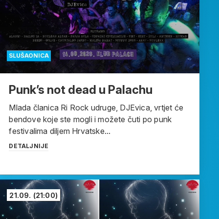
SLUŠAONICA
Punk’s not dead u Palachu
Mlada članica Ri Rock udruge, DJEvica, vrtjet će
bendove koje ste mogli i možete čuti po punk
festivalima diljem Hrvatske...
DETALJNIJE
21.09.
(21:00)