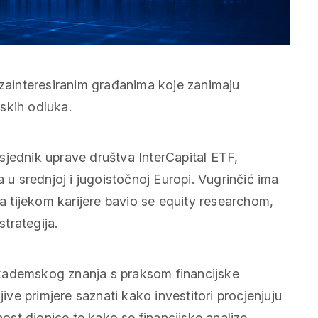
 zainteresiranim građanima koje zanimaju
jskih odluka.
sjednik uprave društva InterCapital ETF,
a u srednjoj i jugoistočnoj Europi. Vugrinčić ima
 a tijekom karijere bavio se equity researchom,
strategija.
kademskog znanja s praksom financijske
jive primjere saznati kako investitori procjenjuju
nost dionice te kako se financijske analize