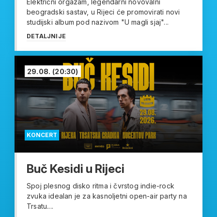
Električni orgazam, legendarni novovalni
beogradski sastav, u Rijeci će promovirati novi
studijski album pod nazivom "U magli sjaj"...
DETALJNIJE
29.08.
(20:30)
KONCERT
Buč Kesidi u Rijeci
Spoj plesnog disko ritma i čvrstog indie-rock
zvuka idealan je za kasnoljetni open-air party na
Trsatu....