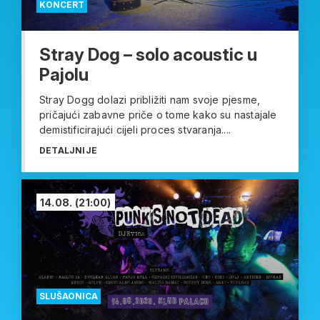
KONCERT
Stray Dog – solo acoustic u
Pajolu
Stray Dogg dolazi približiti nam svoje pjesme,
pričajući zabavne priče o tome kako su nastajale
demistificirajući cijeli proces stvaranja....
DETALJNIJE
14.08.
(21:00)
SLUŠAONICA