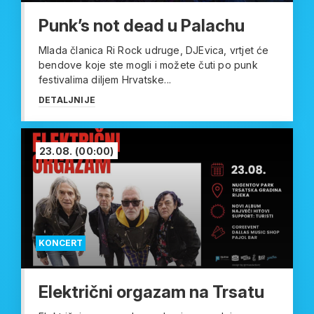
Punk’s not dead u Palachu
Mlada članica Ri Rock udruge, DJEvica, vrtjet će
bendove koje ste mogli i možete čuti po punk
festivalima diljem Hrvatske...
DETALJNIJE
23.08.
(00:00)
KONCERT
Električni orgazam na Trsatu