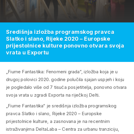
Središnja izložba programskog pravca
Slatko i slano, Rijeke 2020 – Europske
prijestolnice kulture ponovno otvara svoja
vrata u Exportu
„Fiume Fantastika: Fenomeni grada“, izložba koja je u
drugoj polovici 2020. godine polučila sjajan uspjeh i koju
je pogledalo više od 7 tisuća posjetitelja, ponovno otvara
svoja vrata u zgradi Exporta na riječkoj Delti.
„Fiume Fantastika“ je središnja izložba programskog
pravca Slatko i slano, Rijeke 2020 – Europske
prijestolnice kulture, a zasnovana je na recentnim
istraživanjima DeltaLaba – Centra za urbanu tranziciju,