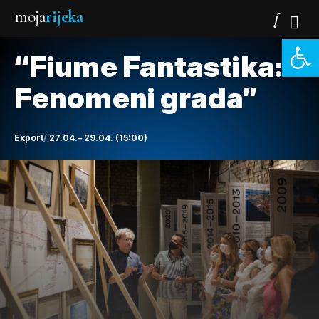
moja
rijeka
Open 
“Fiume Fantastika:
Fenomeni grada”
Export
27.04.– 29.04. (15:00)