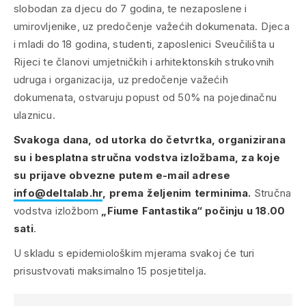
slobodan za djecu do 7 godina, te nezaposlene i
umirovljenike, uz predočenje važećih dokumenata. Djeca
i mladi do 18 godina, studenti, zaposlenici Sveučilišta u
Rijeci te članovi umjetničkih i arhitektonskih strukovnih
udruga i organizacija, uz predočenje važećih
dokumenata, ostvaruju popust od 50% na pojedinačnu
ulaznicu.
Svakoga dana, od utorka do četvrtka, organizirana
su i besplatna stručna vodstva izložbama, za koje
su prijave obvezne putem e-mail adrese
info@deltalab.hr
, prema željenim terminima.
Stručna
vodstva izložbom
„Fiume Fantastika“ počinju u 18.00
sati
.
U skladu s epidemiološkim mjerama svakoj će turi
prisustvovati maksimalno 15 posjetitelja.