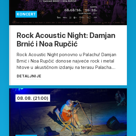
KONCERT
Rock Acoustic Night: Damjan
Brnić i Noa Rupčić
Rock Acoustic Night ponovno u Palachu! Damjan
Brnić i Noa Rupčić donose najveće rock i metal
hitove u akustičnom izdanju na terasu Palacha....
DETALJNIJE
08.08.
(21:00)