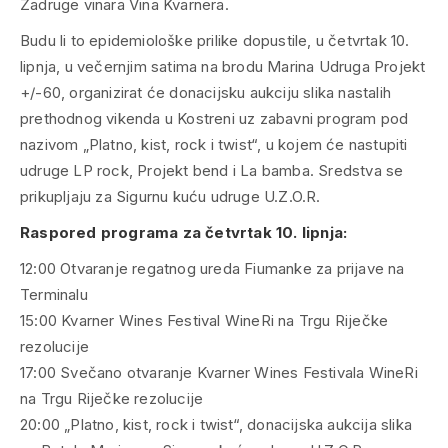
Zadruge vinara Vina Kvarnera.
Budu li to epidemiološke prilike dopustile, u četvrtak 10.
lipnja, u večernjim satima na brodu Marina Udruga Projekt
+/-60, organizirat će donacijsku aukciju slika nastalih
prethodnog vikenda u Kostreni uz zabavni program pod
nazivom „Platno, kist, rock i twist“, u kojem će nastupiti
udruge LP rock, Projekt bend i La bamba. Sredstva se
prikupljaju za Sigurnu kuću udruge U.Z.O.R.
Raspored programa za četvrtak 10. lipnja:
12:00 Otvaranje regatnog ureda Fiumanke za prijave na
Terminalu
15:00 Kvarner Wines Festival WineRi na Trgu Riječke
rezolucije
17:00 Svečano otvaranje Kvarner Wines Festivala WineRi
na Trgu Riječke rezolucije
20:00 „Platno, kist, rock i twist“, donacijska aukcija slika