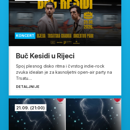
KONCERT
Buč Kesidi u Rijeci
Spoj plesnog disko ritma i čvrstog indie-rock
zvuka idealan je za kasnoljetni open-air party na
Trsatu....
DETALJNIJE
21.09.
(21:00)