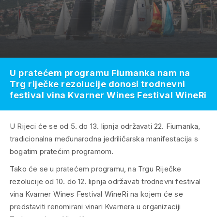
U pratećem programu Fiumanka nam na
Trg riječke rezolucije donosi trodnevni
festival vina Kvarner Wines Festival WineRi
U Rijeci će se od 5. do 13. lipnja održavati 22. Fiumanka,
tradicionalna međunarodna jedriličarska manifestacija s
bogatim pratećim programom.
Tako će se u pratećem programu, na Trgu Riječke
rezolucije od 10. do 12. lipnja održavati trodnevni festival
vina Kvarner Wines Festival WineRi na kojem će se
predstaviti renomirani vinari Kvarnera u organizaciji