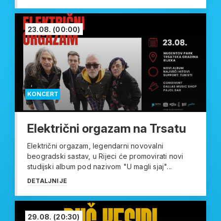
23.08.
(00:00)
KONCERT
Električni orgazam na Trsatu
Električni orgazam, legendarni novovalni
beogradski sastav, u Rijeci će promovirati novi
studijski album pod nazivom "U magli sjaj"...
DETALJNIJE
29.08.
(20:30)