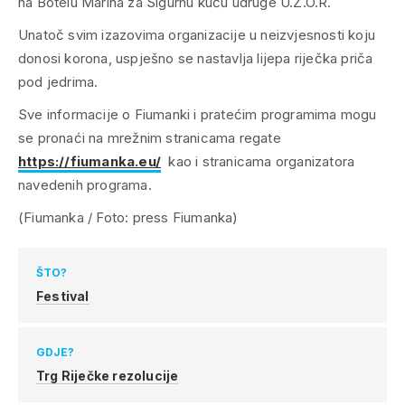
na Botelu Marina za Sigurnu kuću udruge U.Z.O.R.
Unatoč svim izazovima organizacije u neizvjesnosti koju
donosi korona, uspješno se nastavlja lijepa riječka priča
pod jedrima.
Sve informacije o Fiumanki i pratećim programima mogu
se pronaći na mrežnim stranicama regate
https://fiumanka.eu/
kao i stranicama organizatora
navedenih programa.
(Fiumanka / Foto: press Fiumanka)
ŠTO?
Festival
GDJE?
Trg Riječke rezolucije