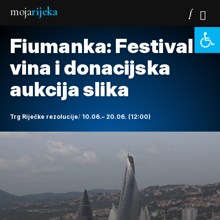
moja
rijeka
Open 
Fiumanka: Festival
vina i donacijska
aukcija slika
Trg Riječke rezolucije
10.06.– 20.06. (12:00)