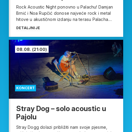
Rock Acoustic Night ponovno u Palachu! Damjan
Brnić i Noa Rupčić donose najveće rock i metal
hitove u akustičnom izdanju na terasu Palacha....
DETALJNIJE
08.08.
(21:00)
KONCERT
Stray Dog – solo acoustic u
Pajolu
Stray Dogg dolazi približiti nam svoje pjesme,