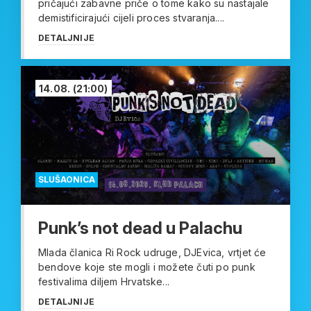
pričajući zabavne priče o tome kako su nastajale
demistificirajući cijeli proces stvaranja....
DETALJNIJE
14.08.
(21:00)
SLUŠAONICA
Punk’s not dead u Palachu
Mlada članica Ri Rock udruge, DJEvica, vrtjet će
bendove koje ste mogli i možete čuti po punk
festivalima diljem Hrvatske...
DETALJNIJE