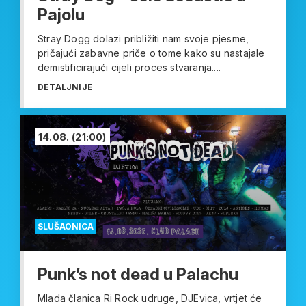
Pajolu
Stray Dogg dolazi približiti nam svoje pjesme,
pričajući zabavne priče o tome kako su nastajale
demistificirajući cijeli proces stvaranja....
DETALJNIJE
14.08.
(21:00)
SLUŠAONICA
Punk’s not dead u Palachu
Mlada članica Ri Rock udruge, DJEvica, vrtjet će