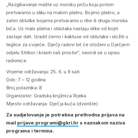
„Razgibavanje mašte uz morsku priču koju potom
pretvaramo u sliku na malom platnu. Bojimo platno, a
zatim oblutke bojama pretvaramo u ribe ili druga morska
bića. Uz malo platna i oblutaka nastaju slike od kojih
zastaje dah. Izradit ćemo i kaktuse od oblutaka i složiti u
teglice za cvijeće. Dječji radovi bit će izloženi u Dječjem
odjelu Stribor i krasiti naš prostor“, navodi se u opisu
radionice.
Vrijeme održavanja: 25. 6. u 9 sati
Dob: 7 – 12 godina
Broj polaznika: 8
Organizator: Gradska knjižnica Rijeka
Mjesto održavanja: Dječja kuća (dvorište)
Za sudjelovanje je potrebna prethodna prijava na
mail
prijave.programi@gkri.hr
s naznakom naziva
programa i termina.