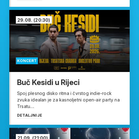
29.08.
(20:30)
KONCERT
Buč Kesidi u Rijeci
Spoj plesnog disko ritma i čvrstog indie-rock
zvuka idealan je za kasnoljetni open-air party na
Trsatu....
DETALJNIJE
21.09.
(21:00)