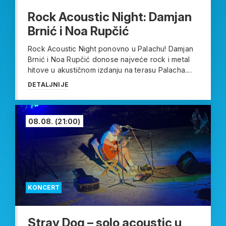
Rock Acoustic Night: Damjan
Brnić i Noa Rupčić
Rock Acoustic Night ponovno u Palachu! Damjan
Brnić i Noa Rupčić donose najveće rock i metal
hitove u akustičnom izdanju na terasu Palacha....
DETALJNIJE
08.08.
(21:00)
KONCERT
Stray Dog – solo acoustic u