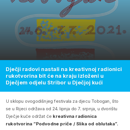
Dječji radovi nastali na kreativnoj radionici
rukotvorina bit će na kraju izloženi u
Dječjem odjelu Stribor u Dječjoj kući
U sklopu ovogodišnjeg festivala za djecu Tobogan, što
se u Rijeci održava od 24. lipnja do 7. srpnja, u dvorištu
Dječje kuće održat će
kreativna radionica
rukotvorina “Podvodne priče / Slika od oblutaka”.