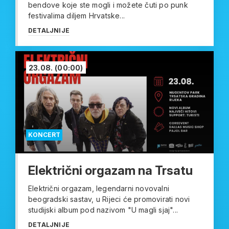
bendove koje ste mogli i možete čuti po punk
festivalima diljem Hrvatske...
DETALJNIJE
23.08.
(00:00)
KONCERT
Električni orgazam na Trsatu
Električni orgazam, legendarni novovalni
beogradski sastav, u Rijeci će promovirati novi
studijski album pod nazivom "U magli sjaj"...
DETALJNIJE