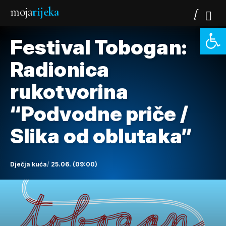
moja
rijeka
Open 
Festival Tobogan:
Radionica
rukotvorina
“Podvodne priče /
Slika od oblutaka”
Dječja kuća
25.06. (09:00)