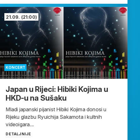
21.09.
(21:00)
KONCERT
Japan u Rijeci: Hibiki Kojima u
HKD-u na Sušaku
Mladi japanski pijanist Hibiki Kojima donosi u
Rijeku glazbu Ryuichija Sakamota i kultnih
videoigara...
DETALJNIJE