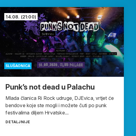
14.08.
(21:00)
SLUŠAONICA
Punk’s not dead u Palachu
Mlada članica Ri Rock udruge, DJEvica, vrtjet će
bendove koje ste mogli i možete čuti po punk
festivalima diljem Hrvatske...
DETALJNIJE