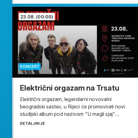
23.08.
(00:00)
KONCERT
Električni orgazam na Trsatu
Električni orgazam, legendarni novovalni
beogradski sastav, u Rijeci će promovirati novi
studijski album pod nazivom "U magli sjaj"...
DETALJNIJE