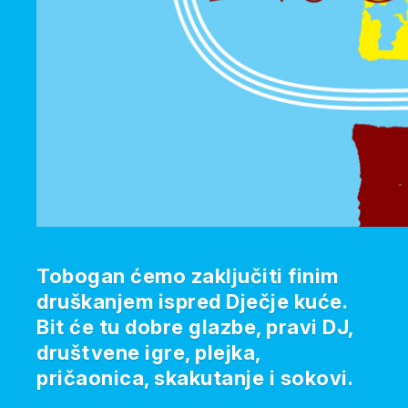
Tobogan ćemo zaključiti finim
druškanjem ispred Dječje kuće.
Bit će tu dobre glazbe, pravi DJ,
društvene igre, plejka,
pričaonica, skakutanje i sokovi.