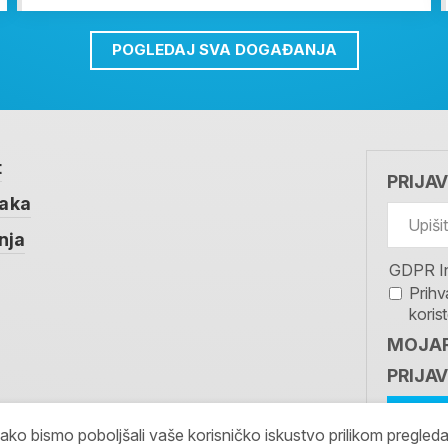
POGLEDAJ SVA DOGAĐANJA
t
PRIJA
taka
nja
GDPR I
Prihv
koris
MOJAR
PRIJAV
kako bismo poboljšali vaše korisničko iskustvo prilikom pregled