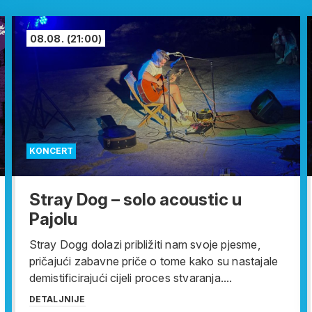
08.08.
(21:00)
KONCERT
Stray Dog – solo acoustic u
Pajolu
Stray Dogg dolazi približiti nam svoje pjesme,
pričajući zabavne priče o tome kako su nastajale
demistificirajući cijeli proces stvaranja....
DETALJNIJE