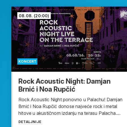
08.08.
(20:00)
KONCERT
Rock Acoustic Night: Damjan
Brnić i Noa Rupčić
Rock Acoustic Night ponovno u Palachu! Damjan
Brnić i Noa Rupčić donose najveće rock i metal
hitove u akustičnom izdanju na terasu Palacha....
DETALJNIJE