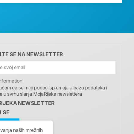
VITE SE NA NEWSLETTER
nformation
aćam da se moji podaci spremaju u bazu podataka i
te u svrhu slanja MojaRijeka newslettera
IJEKA NEWSLETTER
I SE
avanja naših mrežnih