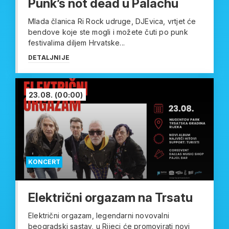
Punk’s not dead u Palachu
Mlada članica Ri Rock udruge, DJEvica, vrtjet će
bendove koje ste mogli i možete čuti po punk
festivalima diljem Hrvatske...
DETALJNIJE
23.08.
(00:00)
KONCERT
Električni orgazam na Trsatu
Električni orgazam, legendarni novovalni
beogradski sastav, u Rijeci će promovirati novi