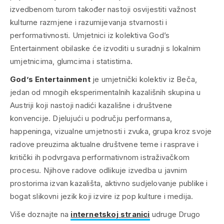
izvedbenom turom također nastoji osvijestiti važnost
kulturne razmjene i razumijevanja stvarnosti i
performativnosti. Umjetnici iz kolektiva God’s
Entertainment obilaske će izvoditi u suradnji s lokalnim
umjetnicima, glumcima i statistima.
God’s Entertainment
je umjetnički kolektiv iz Beča,
jedan od mnogih eksperimentalnih kazališnih skupina u
Austriji koji nastoji nadići kazališne i društvene
konvencije. Djelujući u području performansa,
happeninga, vizualne umjetnosti i zvuka, grupa kroz svoje
radove preuzima aktualne društvene teme i rasprave i
kritički ih podvrgava performativnom istraživačkom
procesu. Njihove radove odlikuje izvedba u javnim
prostorima izvan kazališta, aktivno sudjelovanje publike i
bogat slikovni jezik koji izvire iz pop kulture i medija.
Više doznajte na
internetskoj stranici
udruge Drugo