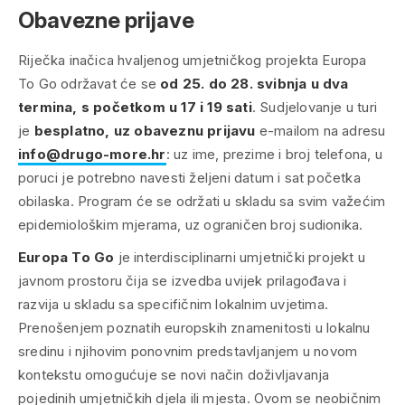
Obavezne prijave
Riječka inačica hvaljenog umjetničkog projekta Europa
To Go održavat će se
od 25. do 28. svibnja u dva
termina, s početkom u 17 i 19 sati
. Sudjelovanje u turi
je
besplatno, uz obaveznu prijavu
e-mailom na adresu
info@drugo-more.hr
: uz ime, prezime i broj telefona, u
poruci je potrebno navesti željeni datum i sat početka
obilaska. Program će se održati u skladu sa svim važećim
epidemiološkim mjerama, uz ograničen broj sudionika.
Europa To Go
je interdisciplinarni umjetnički projekt u
javnom prostoru čija se izvedba uvijek prilagođava i
razvija u skladu sa specifičnim lokalnim uvjetima.
Prenošenjem poznatih europskih znamenitosti u lokalnu
sredinu i njihovim ponovnim predstavljanjem u novom
kontekstu omogućuje se novi način doživljavanja
pojedinih umjetničkih djela ili mjesta. Ovom se neobičnim