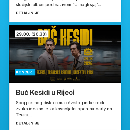
studijski album pod nazivom "U magli sjaj"...
DETALJNIJE
29.08.
(20:30)
KONCERT
Buč Kesidi u Rijeci
Spoj plesnog disko ritma i čvrstog indie-rock
zvuka idealan je za kasnoljetni open-air party na
Trsatu....
DETALJNIJE