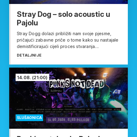
Stray Dog – solo acoustic u
Pajolu
Stray Dogg dolazi približiti nam svoje pjesme,
pričajući zabavne priče o tome kako su nastajale
demistificirajući cijeli proces stvaranja....
DETALJNIJE
14.08.
(21:00)
SLUŠAONICA