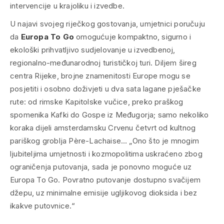
intervencije u krajoliku i izvedbe.
U najavi svojeg riječkog gostovanja, umjetnici poručuju
da
Europa To Go
omogućuje kompaktno, sigurno i
ekološki prihvatljivo sudjelovanje u izvedbenoj,
regionalno-međunarodnoj turističkoj turi. Diljem šireg
centra Rijeke, brojne znamenitosti Europe mogu se
posjetiti i osobno doživjeti u dva sata lagane pješačke
rute: od rimske Kapitolske vučice, preko praškog
spomenika Kafki do Gospe iz Međugorja; samo nekoliko
koraka dijeli amsterdamsku Crvenu četvrt od kultnog
pariškog groblja Père-Lachaise… „Ono što je mnogim
ljubiteljima umjetnosti i kozmopolitima uskraćeno zbog
ograničenja putovanja, sada je ponovno moguće uz
Europa To Go
. Povratno putovanje dostupno svačijem
džepu, uz minimalne emisije ugljikovog dioksida i bez
ikakve putovnice.“