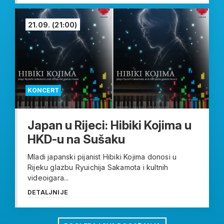
21.09.
(21:00)
KONCERT
Japan u Rijeci: Hibiki Kojima u
HKD-u na Sušaku
Mladi japanski pijanist Hibiki Kojima donosi u
Rijeku glazbu Ryuichija Sakamota i kultnih
videoigara...
DETALJNIJE