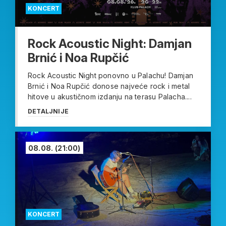
KONCERT
Rock Acoustic Night: Damjan
Brnić i Noa Rupčić
Rock Acoustic Night ponovno u Palachu! Damjan
Brnić i Noa Rupčić donose najveće rock i metal
hitove u akustičnom izdanju na terasu Palacha....
DETALJNIJE
08.08.
(21:00)
KONCERT