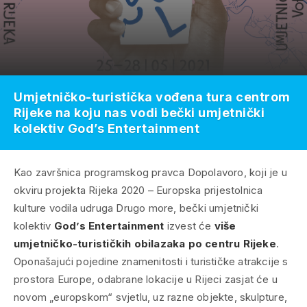
Umjetničko-turistička vođena tura centrom
Rijeke na koju nas vodi bečki umjetnički
kolektiv God’s Entertainment
Kao završnica programskog pravca
Dopolavoro
, koji je u
okviru projekta
Rijeka 2020 – Europska prijestolnica
kulture vodila udruga Drugo more, bečki umjetnički
kolektiv
God’s Entertainment
izvest će
više
umjetničko-turističkih obilazaka po centru Rijeke
.
Oponašajući pojedine znamenitosti i turističke atrakcije s
prostora Europe, odabrane lokacije u Rijeci zasjat će u
novom „europskom“ svjetlu, uz razne objekte, skulpture,