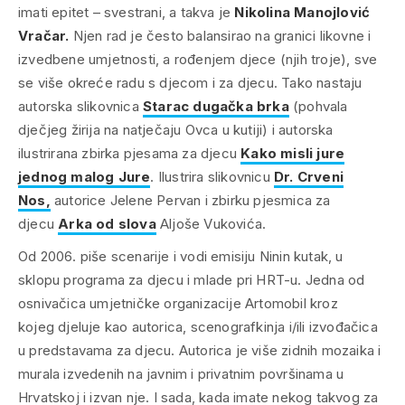
imati epitet – svestrani, a takva je
Nikolina Manojlović
Vračar.
Njen rad je često balansirao na granici likovne i
izvedbene umjetnosti, a rođenjem djece (njih troje), sve
se više okreće radu s djecom i za djecu. Tako nastaju
autorska slikovnica
Starac dugačka brka
(pohvala
dječjeg žirija na natječaju Ovca u kutiji) i autorska
ilustrirana zbirka pjesama za djecu
Kako misli jure
jednog malog Jure
. Ilustrira slikovnicu
Dr. Crveni
Nos
,
autorice Jelene Pervan i zbirku pjesmica za
djecu
Arka od slova
Aljoše Vukovića.
Od 2006. piše scenarije i vodi emisiju
Ninin kutak
, u
sklopu programa za djecu i mlade pri HRT-u. Jedna od
osnivačica umjetničke organizacije Artomobil kroz
kojeg djeluje kao autorica, scenografkinja i/ili izvođačica
u predstavama za djecu. Autorica je više zidnih mozaika i
murala izvedenih na javnim i privatnim površinama u
Hrvatskoj i izvan nje. I sada, kada imate nekog takvog za