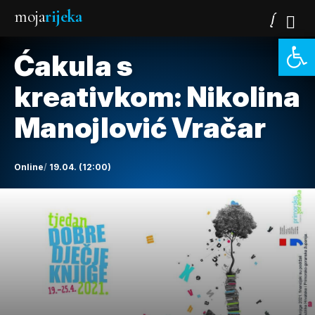
moja
rijeka
Open 
Ćakula s
kreativkom: Nikolina
Manojlović Vračar
Online
19.04. (12:00)