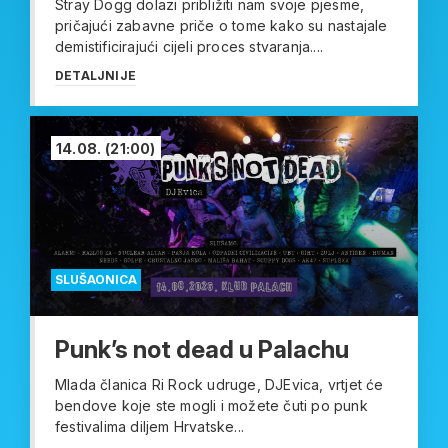
Stray Dogg dolazi približiti nam svoje pjesme,
pričajući zabavne priče o tome kako su nastajale
demistificirajući cijeli proces stvaranja....
DETALJNIJE
14.08.
(21:00)
SLUŠAONICA
Punk’s not dead u Palachu
Mlada članica Ri Rock udruge, DJEvica, vrtjet će
bendove koje ste mogli i možete čuti po punk
festivalima diljem Hrvatske...