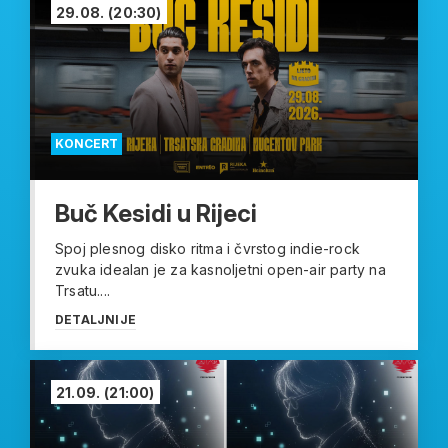
29.08.
(20:30)
KONCERT
Buč Kesidi u Rijeci
Spoj plesnog disko ritma i čvrstog indie-rock
zvuka idealan je za kasnoljetni open-air party na
Trsatu....
DETALJNIJE
21.09.
(21:00)