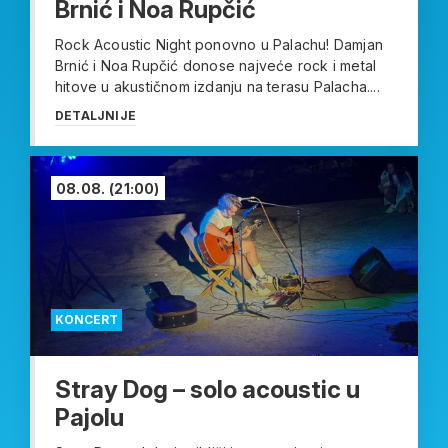
Brnić i Noa Rupčić
Rock Acoustic Night ponovno u Palachu! Damjan
Brnić i Noa Rupčić donose najveće rock i metal
hitove u akustičnom izdanju na terasu Palacha....
DETALJNIJE
08.08.
(21:00)
KONCERT
Stray Dog – solo acoustic u
Pajolu