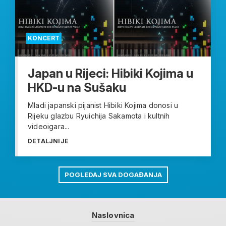
KONCERT
Japan u Rijeci: Hibiki Kojima u
HKD-u na Sušaku
Mladi japanski pijanist Hibiki Kojima donosi u
Rijeku glazbu Ryuichija Sakamota i kultnih
videoigara...
DETALJNIJE
POGLEDAJ SVA DOGAĐANJA
Naslovnica