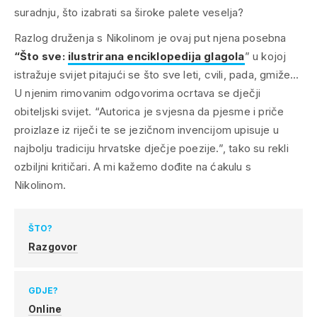
suradnju, što izabrati sa široke palete veselja?
Razlog druženja s Nikolinom je ovaj put njena posebna
“Što sve:
ilustrirana enciklopedija glagola
” u kojoj
istražuje svijet pitajući se što sve leti, cvili, pada, gmiže…
U njenim rimovanim odgovorima ocrtava se dječji
obiteljski svijet. “Autorica je svjesna da pjesme i priče
proizlaze iz riječi te se jezičnom invencijom upisuje u
najbolju tradiciju hrvatske dječje poezije.”, tako su rekli
ozbiljni kritičari. A mi kažemo dođite na ćakulu s
Nikolinom.
ŠTO?
Razgovor
GDJE?
Online