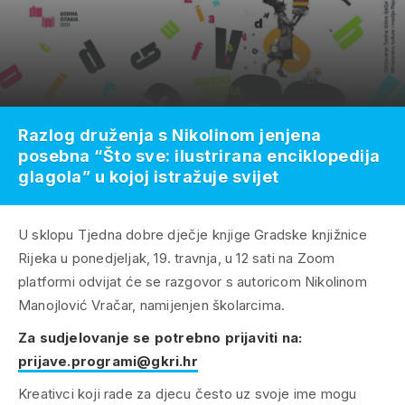
Razlog druženja s Nikolinom jenjena
posebna “Što sve: ilustrirana enciklopedija
glagola” u kojoj istražuje svijet
U sklopu Tjedna dobre dječje knjige Gradske knjižnice
Rijeka u ponedjeljak, 19. travnja, u 12 sati na Zoom
platformi odvijat će se razgovor s autoricom Nikolinom
Manojlović Vračar, namijenjen školarcima.
Za sudjelovanje se potrebno prijaviti na:
prijave.programi@gkri.hr
Kreativci koji rade za djecu često uz svoje ime mogu