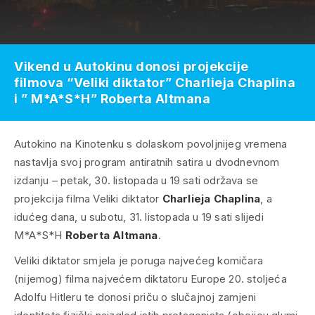
Vikend u Autokinu donosi projekcije
filmova “Veliki diktator” Charlieja Chaplina
i ” M*A*S*H” Roberta Altmana
Autokino na Kinotenku s dolaskom povoljnijeg vremena
nastavlja svoj program antiratnih satira u dvodnevnom
izdanju – petak, 30. listopada u 19 sati održava se
projekcija filma
Veliki diktator
Charlieja Chaplina
, a
idućeg dana, u subotu, 31. listopada u 19 sati slijedi
M*A*S*H
Roberta Altmana
.
Veliki diktator
smjela je poruga najvećeg komičara
(nijemog) filma najvećem diktatoru Europe 20. stoljeća
Adolfu Hitleru te donosi priču o slučajnoj zamjeni