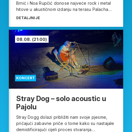
Brnić i Noa Rupčić donose najveće rock i metal
hitove u akustičnom izdanju na terasu Palacha....
DETALJNIJE
08.08.
(21:00)
KONCERT
Stray Dog – solo acoustic u
Pajolu
Stray Dogg dolazi približiti nam svoje pjesme,
pričajući zabavne priče o tome kako su nastajale
demistificirajući cijeli proces stvaranja....