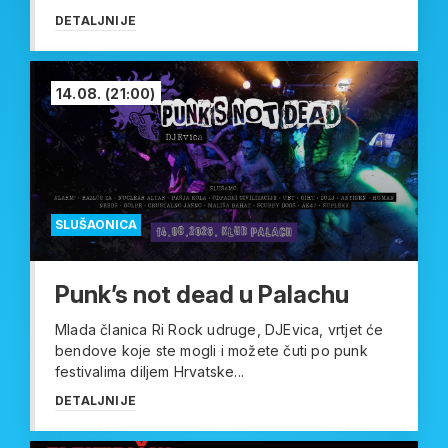
DETALJNIJE
14.08.
(21:00)
SLUŠAONICA
Punk’s not dead u Palachu
Mlada članica Ri Rock udruge, DJEvica, vrtjet će
bendove koje ste mogli i možete čuti po punk
festivalima diljem Hrvatske...
DETALJNIJE