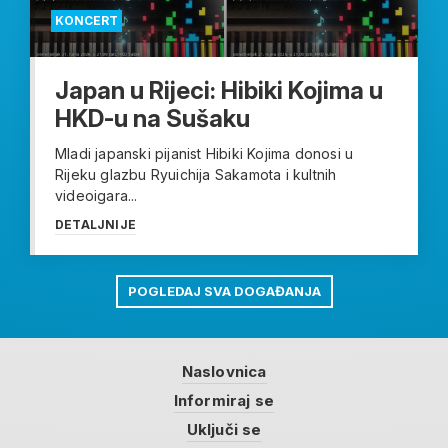
KONCERT
Japan u Rijeci: Hibiki Kojima u
HKD-u na Sušaku
Mladi japanski pijanist Hibiki Kojima donosi u
Rijeku glazbu Ryuichija Sakamota i kultnih
videoigara...
DETALJNIJE
POGLEDAJ SVA DOGAĐANJA
Naslovnica
Informiraj se
Uključi se