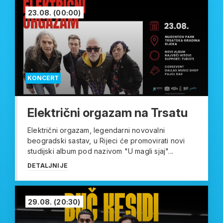
23.08.
(00:00)
KONCERT
Električni orgazam na Trsatu
Električni orgazam, legendarni novovalni
beogradski sastav, u Rijeci će promovirati novi
studijski album pod nazivom "U magli sjaj"...
DETALJNIJE
29.08.
(20:30)