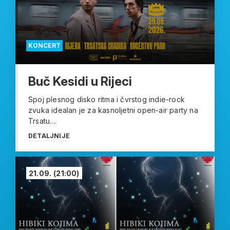
KONCERT
Buč Kesidi u Rijeci
Spoj plesnog disko ritma i čvrstog indie-rock
zvuka idealan je za kasnoljetni open-air party na
Trsatu....
DETALJNIJE
21.09.
(21:00)