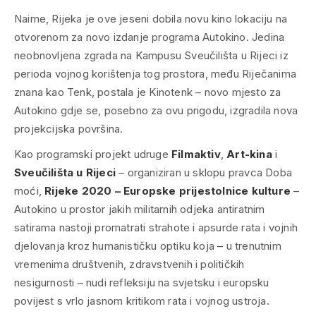
Naime, Rijeka je ove jeseni dobila novu kino lokaciju na
otvorenom za novo izdanje programa Autokino. Jedina
neobnovljena zgrada na Kampusu Sveučilišta u Rijeci iz
perioda vojnog korištenja tog prostora, među Riječanima
znana kao Tenk, postala je Kinotenk – novo mjesto za
Autokino gdje se, posebno za ovu prigodu, izgradila nova
projekcijska površina.
Kao programski projekt udruge
Filmaktiv
,
Art-kina
i
Sveučilišta u Rijeci
– organiziran u sklopu pravca
Doba
moći
,
Rijeke 2020 – Europske prijestolnice kulture
–
Autokino u prostor jakih militarnih odjeka antiratnim
satirama nastoji promatrati strahote i apsurde rata i vojnih
djelovanja kroz humanističku optiku koja – u trenutnim
vremenima društvenih, zdravstvenih i političkih
nesigurnosti – nudi refleksiju na svjetsku i europsku
povijest s vrlo jasnom kritikom rata i vojnog ustroja.