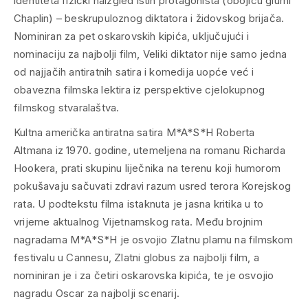
identiteta fizički naizgled istih protagonista (obojicu glumi
Chaplin) – beskrupuloznog diktatora i židovskog brijača.
Nominiran za pet oskarovskih kipića, uključujući i
nominaciju za najbolji film,
Veliki diktator
nije samo jedna
od najjačih antiratnih satira i komedija uopće već i
obavezna filmska lektira iz perspektive cjelokupnog
filmskog stvaralaštva.
Kultna američka antiratna satira
M*A*S*H
Roberta
Altmana iz 1970. godine, utemeljena na romanu Richarda
Hookera, prati skupinu liječnika na terenu koji humorom
pokušavaju sačuvati zdravi razum usred terora Korejskog
rata. U podtekstu filma istaknuta je jasna kritika u to
vrijeme aktualnog Vijetnamskog rata. Među brojnim
nagradama M*A*S*H je osvojio Zlatnu plamu na filmskom
festivalu u Cannesu, Zlatni globus za najbolji film, a
nominiran je i za četiri oskarovska kipića, te je osvojio
nagradu Oscar za najbolji scenarij.