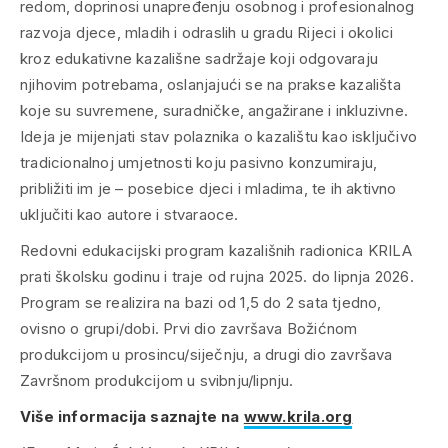
redom, doprinosi unapređenju osobnog i profesionalnog
razvoja djece, mladih i odraslih u gradu Rijeci i okolici
kroz edukativne kazališne sadržaje koji odgovaraju
njihovim potrebama, oslanjajući se na prakse kazališta
koje su suvremene, suradničke, angažirane i inkluzivne.
Ideja je mijenjati stav polaznika o kazalištu kao isključivo
tradicionalnoj umjetnosti koju pasivno konzumiraju,
približiti im je – posebice djeci i mladima, te ih aktivno
uključiti kao autore i stvaraoce.
Redovni edukacijski program kazališnih radionica KRILA
prati školsku godinu i traje od rujna 2025. do lipnja 2026.
Program se realizira na bazi od 1,5 do 2 sata tjedno,
ovisno o grupi/dobi. Prvi dio završava Božićnom
produkcijom u prosincu/siječnju, a drugi dio završava
Završnom produkcijom u svibnju/lipnju.
Više informacija saznajte na
www.krila.org