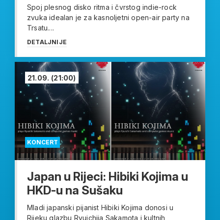
Spoj plesnog disko ritma i čvrstog indie-rock
zvuka idealan je za kasnoljetni open-air party na
Trsatu....
DETALJNIJE
21.09.
(21:00)
KONCERT
Japan u Rijeci: Hibiki Kojima u
HKD-u na Sušaku
Mladi japanski pijanist Hibiki Kojima donosi u
Rijeku glazbu Ryuichija Sakamota i kultnih