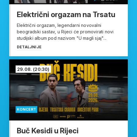
Električni orgazam na Trsatu
Električni orgazam, legendarni novovalni
beogradski sastav, u Rijeci će promovirati novi
studijski album pod nazivom "U magli sjaj"...
DETALJNIJE
29.08.
(20:30)
KONCERT
Buč Kesidi u Rijeci