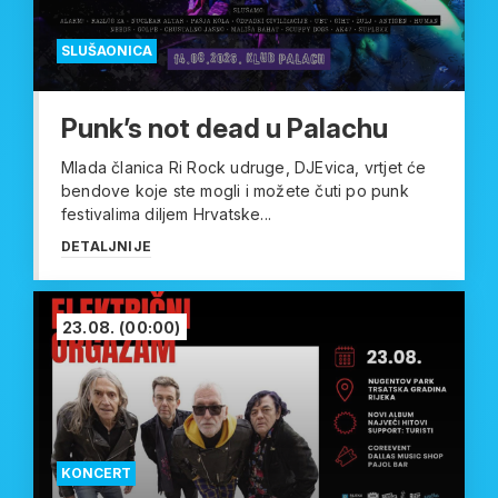
SLUŠAONICA
Punk’s not dead u Palachu
Mlada članica Ri Rock udruge, DJEvica, vrtjet će
bendove koje ste mogli i možete čuti po punk
festivalima diljem Hrvatske...
DETALJNIJE
23.08.
(00:00)
KONCERT