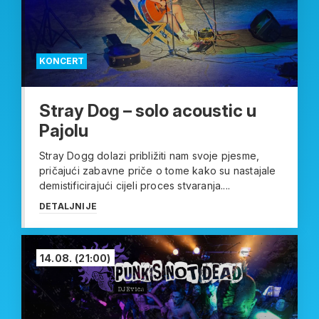
KONCERT
Stray Dog – solo acoustic u
Pajolu
Stray Dogg dolazi približiti nam svoje pjesme,
pričajući zabavne priče o tome kako su nastajale
demistificirajući cijeli proces stvaranja....
DETALJNIJE
14.08.
(21:00)