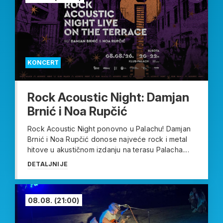
KONCERT
Rock Acoustic Night: Damjan
Brnić i Noa Rupčić
Rock Acoustic Night ponovno u Palachu! Damjan
Brnić i Noa Rupčić donose najveće rock i metal
hitove u akustičnom izdanju na terasu Palacha....
DETALJNIJE
08.08.
(21:00)