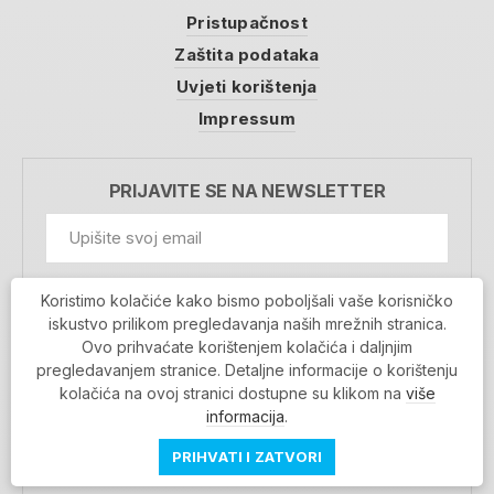
Pristupačnost
Zaštita podataka
Uvjeti korištenja
Impressum
PRIJAVITE SE NA NEWSLETTER
GDPR Information
Koristimo kolačiće kako bismo poboljšali vaše korisničko
Prihvaćam da se moji podaci spremaju u bazu
iskustvo prilikom pregledavanja naših mrežnih stranica.
podataka i koriste u svrhu slanja MojaRijeka
Ovo prihvaćate korištenjem kolačića i daljnjim
newslettera
pregledavanjem stranice. Detaljne informacije o korištenju
MOJARIJEKA NEWSLETTER
kolačića na ovoj stranici dostupne su klikom na
više
PRIJAVI SE
informacija
.
PRIHVATI I ZATVORI