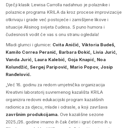
Dječji klasik Lewisa Carrolla nadahnuo je polaznike i
polaznice programa KRILA da kroz procese improvizacije
otkrivaju i grade već postojeće i zamišljene likove i
situacije Alisinog svijeta čudesa. S puno humora i
čudesnosti vodit će vas s onu stranu ogledala!
Mladi glumci i glumice:
Cvita Aničić, Viktoria Budeš,
Kamilo Correa Peranić, Barbara Đokić, Livia Jurić,
Vanda Jurić, Laura Kalebić, Goja Knapić, Noa
Kolundžić, Sergej Paripović, Mario Popov, Josip
Ranđelović.
„Već 16. godinu za redom umjetnička organizacija
Kreativni laboratorij suvremenog kazališta KRILA
organizira redovni edukacijski program kazališnih
radionica za djecu, mlade i odrasle, a koji završava
završnim produkcijama.
Ove kazališne sezone
2025./26. godine imamo ih čak četiri i igrat ćemo ih u