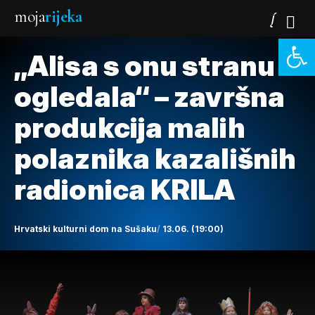
moja
rijeka
Open 
„Alisa s onu stranu
ogledala“ – završna
produkcija malih
polaznika kazališnih
radionica KRILA
Hrvatski kulturni dom na Sušaku
13.06. (19:00)