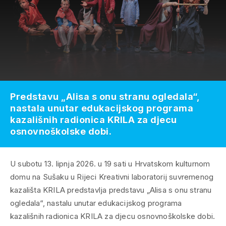
Predstavu „Alisa s onu stranu ogledala“,
nastala unutar edukacijskog programa
kazališnih radionica KRILA za djecu
osnovnoškolske dobi.
U subotu 13. lipnja 2026. u 19 sati u Hrvatskom kulturnom
domu na Sušaku u Rijeci Kreativni laboratorij suvremenog
kazališta KRILA predstavlja predstavu „Alisa s onu stranu
ogledala“, nastalu unutar edukacijskog programa
kazališnih radionica KRILA za djecu osnovnoškolske dobi.