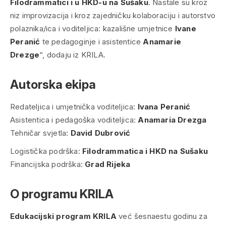
Filodrammatici i u HKD-u na Sušaku
. Nastale su kroz
niz improvizacija i kroz zajedničku kolaboraciju i autorstvo
polaznika/ica i voditeljica: kazališne umjetnice
Ivane
Peranić
te pedagoginje i asistentice
Anamarie
Drezge
“, dodaju iz KRILA.
Autorska ekipa
Redateljica i umjetnička voditeljica:
Ivana Peranić
Asistentica i pedagoška voditeljica:
Anamaria Drezga
Tehničar svjetla:
David Dubrović
Logistička podrška:
Filodrammatica i HKD na Sušaku
Financijska podrška:
Grad Rijeka
O programu KRILA
Edukacijski program KRILA
već šesnaestu godinu za