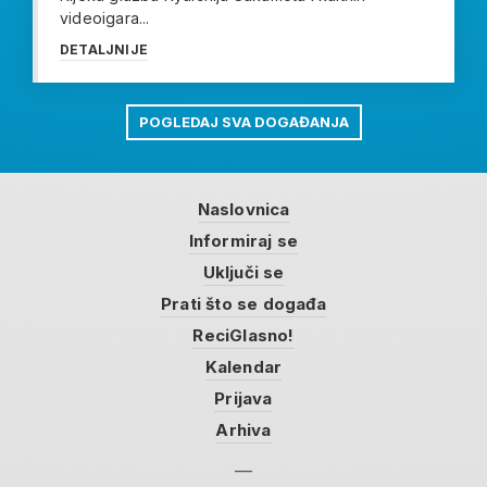
videoigara...
DETALJNIJE
POGLEDAJ SVA DOGAĐANJA
Naslovnica
Informiraj se
Uključi se
Prati što se događa
ReciGlasno!
Kalendar
Prijava
Arhiva