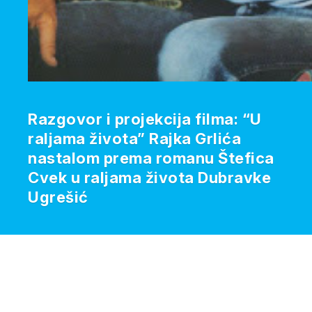
Razgovor i projekcija filma: “U
raljama života” Rajka Grlića
nastalom prema romanu Štefica
Cvek u raljama života Dubravke
Ugrešić