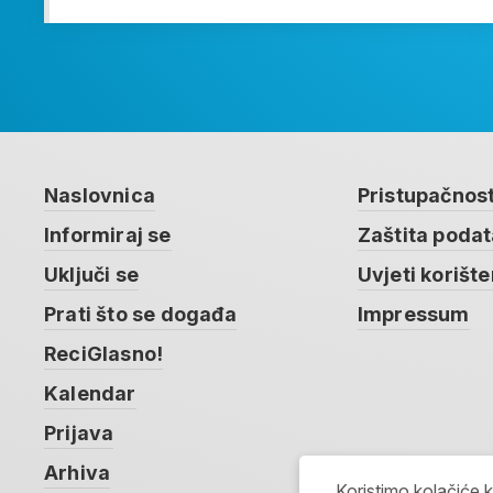
Naslovnica
Pristupačnos
Informiraj se
Zaštita poda
Uključi se
Uvjeti korište
Prati što se događa
Impressum
ReciGlasno!
Kalendar
Prijava
Arhiva
Koristimo kolačiće 