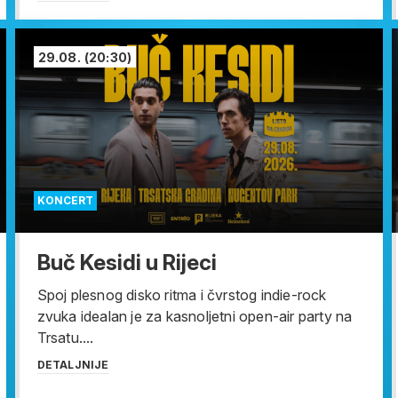
29.08.
(20:30)
KONCERT
Buč Kesidi u Rijeci
Spoj plesnog disko ritma i čvrstog indie-rock
zvuka idealan je za kasnoljetni open-air party na
Trsatu....
DETALJNIJE