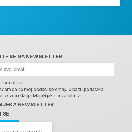
VITE SE NA NEWSLETTER
nformation
aćam da se moji podaci spremaju u bazu podataka i
te u svrhu slanja MojaRijeka newslettera
IJEKA NEWSLETTER
I SE
avanja naših mrežnih