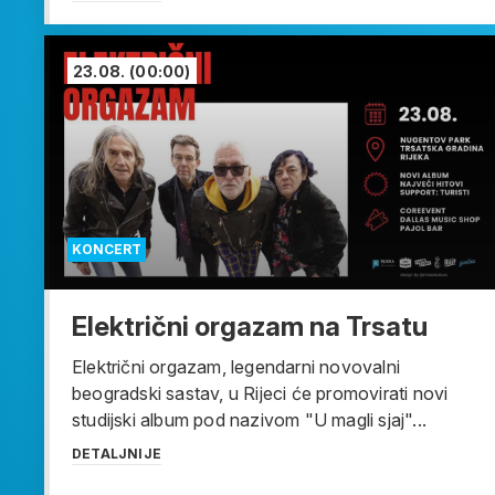
23.08.
(00:00)
KONCERT
Električni orgazam na Trsatu
Električni orgazam, legendarni novovalni
beogradski sastav, u Rijeci će promovirati novi
studijski album pod nazivom "U magli sjaj"...
DETALJNIJE