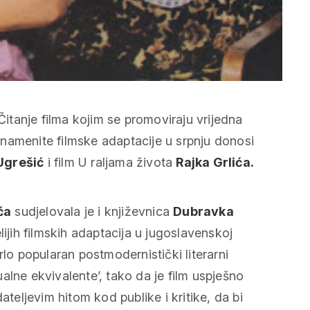
Čitanje filma
kojim se promoviraju vrijedna
namenite filmske adaptacije u srpnju donosi
Ugrešić
i film
U raljama života
Rajka Grlića.
ća
sudjelovala je i književnica
Dubravka
lijih filmskih adaptacija u jugoslavenskoj
rlo popularan postmodernistički literarni
alne ekvivalente’, tako da je film uspješno
ateljevim hitom kod publike i kritike, da bi