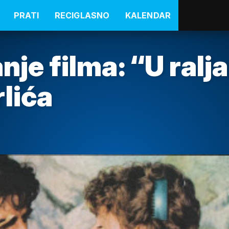
PRATI
RECIGLASNO
KALENDAR
nje filma: “U ral
rlića