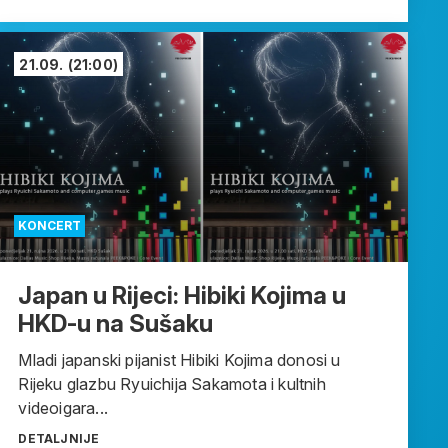
21.09.
(21:00)
KONCERT
Japan u Rijeci: Hibiki Kojima u
HKD-u na Sušaku
Mladi japanski pijanist Hibiki Kojima donosi u
Rijeku glazbu Ryuichija Sakamota i kultnih
videoigara...
DETALJNIJE