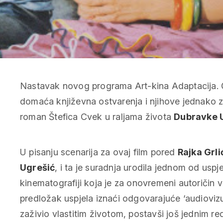
Nastavak novog programa Art-kina
Adaptacija. 
domaća književna ostvarenja i njihove jednako z
roman
Štefica Cvek u raljama života
Dubravke 
U pisanju scenarija za ovaj film pored
Rajka Grli
Ugrešić
, i ta je suradnja urodila jednom od uspje
kinematografiji koja je za onovremeni autoričin v
predložak uspjela iznaći odgovarajuće ‘audiovizu
zaživio vlastitim životom, postavši još jednim red