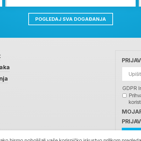
POGLEDAJ SVA DOGAĐANJA
t
PRIJA
taka
nja
GDPR I
Prihv
koris
MOJAR
PRIJAV
kako bismo poboljšali vaše korisničko iskustvo prilikom pregled