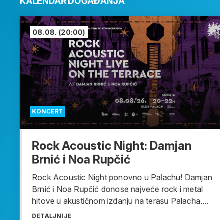
KALENDAR DOGAĐANJA
08.08.
(20:00)
KONCERT
Rock Acoustic Night: Damjan
Brnić i Noa Rupčić
Rock Acoustic Night ponovno u Palachu! Damjan
Brnić i Noa Rupčić donose najveće rock i metal
hitove u akustičnom izdanju na terasu Palacha....
DETALJNIJE