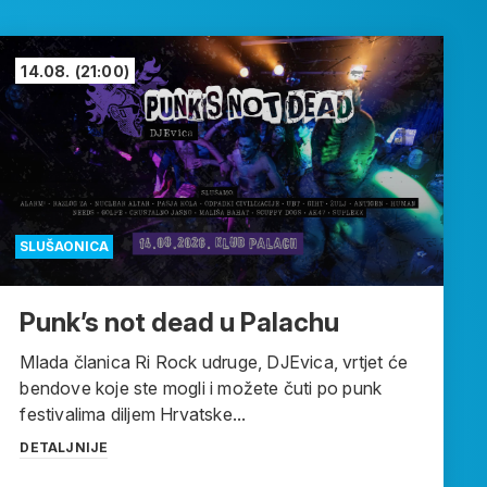
14.08.
(21:00)
SLUŠAONICA
Punk’s not dead u Palachu
Mlada članica Ri Rock udruge, DJEvica, vrtjet će
bendove koje ste mogli i možete čuti po punk
festivalima diljem Hrvatske...
DETALJNIJE