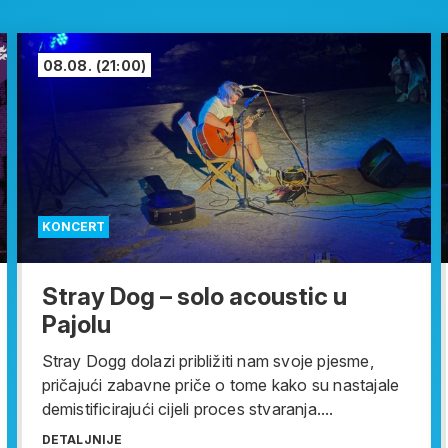
08.08.
(21:00)
KONCERT
Stray Dog – solo acoustic u
Pajolu
Stray Dogg dolazi približiti nam svoje pjesme,
pričajući zabavne priče o tome kako su nastajale
demistificirajući cijeli proces stvaranja....
DETALJNIJE