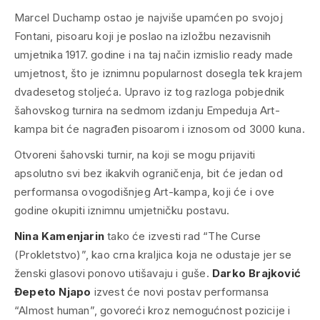
Marcel Duchamp ostao je najviše upamćen po svojoj
Fontani, pisoaru koji je poslao na izložbu nezavisnih
umjetnika 1917. godine i na taj način izmislio ready made
umjetnost, što je iznimnu popularnost dosegla tek krajem
dvadesetog stoljeća. Upravo iz tog razloga pobjednik
šahovskog turnira na sedmom izdanju Empeduja Art-
kampa bit će nagrađen pisoarom i iznosom od 3000 kuna.
Otvoreni šahovski turnir, na koji se mogu prijaviti
apsolutno svi bez ikakvih ograničenja, bit će jedan od
performansa ovogodišnjeg Art-kampa, koji će i ove
godine okupiti iznimnu umjetničku postavu.
Nina Kamenjarin
tako će izvesti rad “The Curse
(Prokletstvo)”, kao crna kraljica koja ne odustaje jer se
ženski glasovi ponovo utišavaju i guše.
Darko Brajković
Đepeto Njapo
izvest će novi postav performansa
“Almost human”, govoreći kroz nemogućnost pozicije i