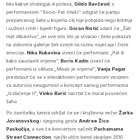
bilo kakve strategije ili poteza,
Gildo Bavčević
s
performansom “Socio-Pat (Haš)” odigrat će partiju
prepariranog šaha u kojemu cilj nije pobjeda nego kretnja
i suživot crnih i bijelih figura.
Goran Ristić
udarit će „Šah
mat slikarstvu“, jer sve ono što je stvarao i želio pokazati
na zidovima galerije želi svesti na razinu osjećaja i čiste
emocije.
Nika Rukavina
izvest će performans „Pat ili
kako zaustaviti vrijeme“,
Boris Kadin
izvest će
performans iz ciklusa „Misao je vrijeme“,
Vanja Pagar
predstavit će se s interaktivnim performansom vezanim
za autorovu nesigurnost u koncept samog performansa
„Izvlačenje II“,
Vinko Barić
nacrtat će mural posvećen
šahu.
Po završetku turnira održat će se i književna večer
Žarka
Jovanovskog
i njegovog gosta
Andree Žica
Paskučija
, a sve će koncertom začiniti
Pachamama
Street Connection
, riječki ulični bend okupljen 2010.