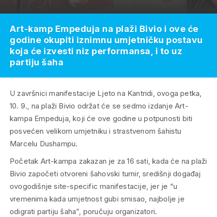
Art-kamp Empeduja na plaži Bivio i ove će
godine okupiti iznimnu umjetničku postavu
koja će izvesti niz performansa, i to uz
partiju šaha
U završnici manifestacije Ljeto na Kantridi, ovoga petka,
10. 9., na plaži Bivio održat će se sedmo izdanje Art-
kampa Empeduja, koji će ove godine u potpunosti biti
posvećen velikom umjetniku i strastvenom šahistu
Marcelu Dushampu.
Početak Art-kampa zakazan je za 16 sati, kada će na plaži
Bivio započeti otvoreni šahovski turnir, središnji događaj
ovogodišnje site-specific manifestacije, jer je “u
vremenima kada umjetnost gubi smisao, najbolje je
odigrati partiju šaha”, poručuju organizatori.