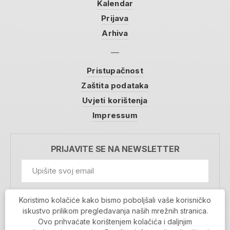
Kalendar
Prijava
Arhiva
Pristupačnost
Zaštita podataka
Uvjeti korištenja
Impressum
PRIJAVITE SE NA NEWSLETTER
GDPR Information
Koristimo kolačiće kako bismo poboljšali vaše korisničko
Prihvaćam da se moji podaci spremaju u bazu
iskustvo prilikom pregledavanja naših mrežnih stranica.
podataka i koriste u svrhu slanja MojaRijeka
Ovo prihvaćate korištenjem kolačića i daljnjim
newslettera