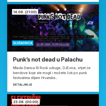
14.08.
(21:00)
SLUŠAONICA
Punk’s not dead u Palachu
Mlada članica Ri Rock udruge, DJEvica, vrtjet će
bendove koje ste mogli i možete čuti po punk
festivalima diljem Hrvatske...
DETALJNIJE
23.08.
(00:00)