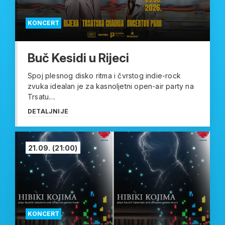
KONCERT
Buč Kesidi u Rijeci
Spoj plesnog disko ritma i čvrstog indie-rock
zvuka idealan je za kasnoljetni open-air party na
Trsatu....
DETALJNIJE
21.09.
(21:00)
KONCERT