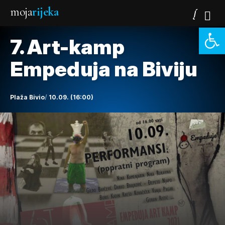
moja
rijeka
Open 
7. Art-kamp
Empeduja na Biviju
Plaža Bivio
10.09. (16:00)