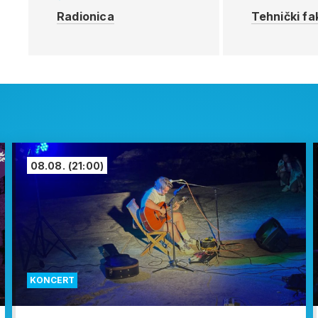
Radionica
Tehnički fa
08.08.
(21:00)
KONCERT