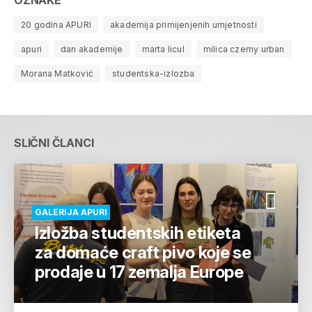
20 godina APURI
akademija primijenjenih umjetnosti
apuri
dan akademije
marta licul
milica czerny urban
Morana Matković
studentska-izlozba
SLIČNI ČLANCI
GALERIJA APURI
Izložba studentskih etiketa
za domaće craft pivo koje se
prodaje u 17 zemalja Europe