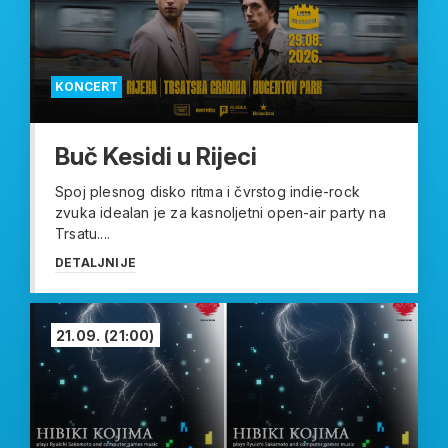
KONCERT
Buč Kesidi u Rijeci
Spoj plesnog disko ritma i čvrstog indie-rock
zvuka idealan je za kasnoljetni open-air party na
Trsatu....
DETALJNIJE
21.09.
(21:00)