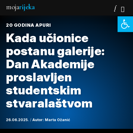
moja
rijeka
Open 
20 GODINA APURI
Kada učionice
postanu galerije:
Dan Akademije
proslavljen
studentskim
stvaralaštvom
26.06.2025.
Autor:
Marta Ožanić