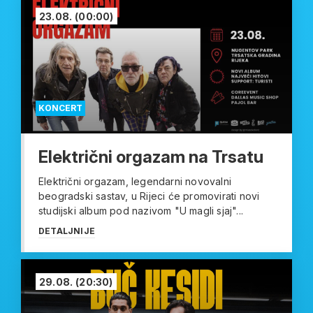
23.08.
(00:00)
KONCERT
Električni orgazam na Trsatu
Električni orgazam, legendarni novovalni
beogradski sastav, u Rijeci će promovirati novi
studijski album pod nazivom "U magli sjaj"...
DETALJNIJE
29.08.
(20:30)