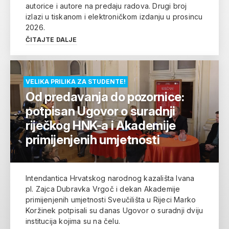
autorice i autore na predaju radova. Drugi broj
izlazi u tiskanom i elektroničkom izdanju u prosincu
2026.
ČITAJTE DALJE
VELIKA PRILIKA ZA STUDENTE!
Od predavanja do pozornice:
potpisan Ugovor o suradnji
riječkog HNK-a i Akademije
primijenjenih umjetnosti
Intendantica Hrvatskog narodnog kazališta Ivana
pl. Zajca Dubravka Vrgoč i dekan Akademije
primijenjenih umjetnosti Sveučilišta u Rijeci Marko
Koržinek potpisali su danas Ugovor o suradnji dviju
institucija kojima su na čelu.