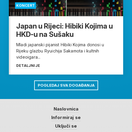
KONCERT
Japan u Rijeci: Hibiki Kojima u
HKD-u na Sušaku
Mladi japanski pijanist Hibiki Kojima donosi u
Rijeku glazbu Ryuichija Sakamota i kultnih
videoigara...
DETALJNIJE
POGLEDAJ SVA DOGAĐANJA
Naslovnica
Informiraj se
Uključi se