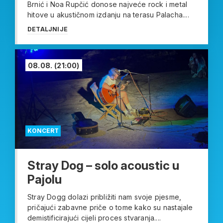
Brnić i Noa Rupčić donose najveće rock i metal
hitove u akustičnom izdanju na terasu Palacha....
DETALJNIJE
08.08.
(21:00)
KONCERT
Stray Dog – solo acoustic u
Pajolu
Stray Dogg dolazi približiti nam svoje pjesme,
pričajući zabavne priče o tome kako su nastajale
demistificirajući cijeli proces stvaranja....