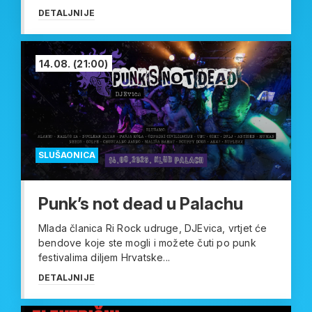
DETALJNIJE
14.08.
(21:00)
SLUŠAONICA
Punk’s not dead u Palachu
Mlada članica Ri Rock udruge, DJEvica, vrtjet će
bendove koje ste mogli i možete čuti po punk
festivalima diljem Hrvatske...
DETALJNIJE