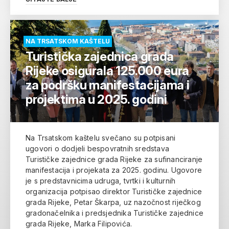
NA TRSATSKOM KAŠTELU
Turistička zajednica grada
Rijeke osigurala 125.000 eura
za podršku manifestacijama i
projektima u 2025. godini
Na Trsatskom kaštelu svečano su potpisani
ugovori o dodjeli bespovratnih sredstava
Turističke zajednice grada Rijeke za sufinanciranje
manifestacija i projekata za 2025. godinu. Ugovore
je s predstavnicima udruga, tvrtki i kulturnih
organizacija potpisao direktor Turističke zajednice
grada Rijeke, Petar Škarpa, uz nazočnost riječkog
gradonačelnika i predsjednika Turističke zajednice
grada Rijeke, Marka Filipovića.