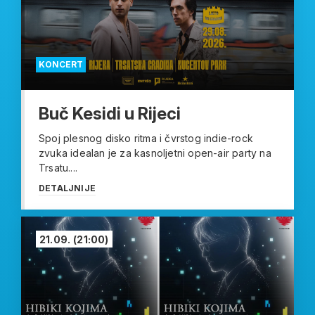
KONCERT
Buč Kesidi u Rijeci
Spoj plesnog disko ritma i čvrstog indie-rock
zvuka idealan je za kasnoljetni open-air party na
Trsatu....
DETALJNIJE
21.09.
(21:00)