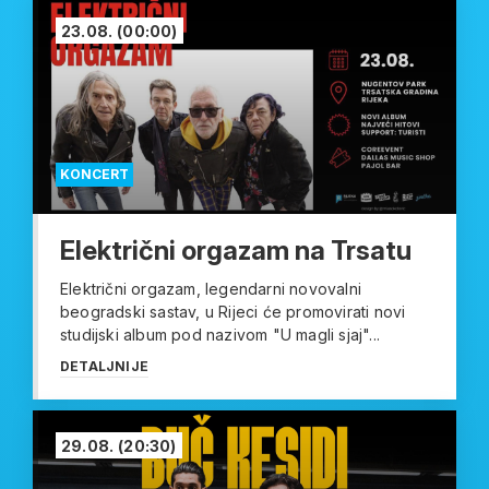
23.08.
(00:00)
KONCERT
Električni orgazam na Trsatu
Električni orgazam, legendarni novovalni
beogradski sastav, u Rijeci će promovirati novi
studijski album pod nazivom "U magli sjaj"...
DETALJNIJE
29.08.
(20:30)