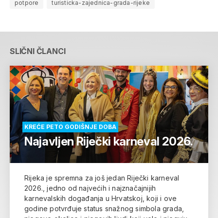
potpore
turisticka-zajednica-grada-rijeke
SLIČNI ČLANCI
KREĆE PETO GODIŠNJE DOBA
Najavljen Riječki karneval 2026.
Rijeka je spremna za još jedan Riječki karneval
2026., jedno od najvećih i najznačajnijih
karnevalskih događanja u Hrvatskoj, koji i ove
godine potvrđuje status snažnog simbola grada,