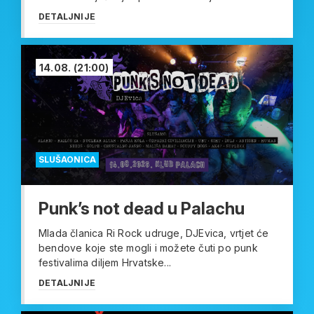
DETALJNIJE
14.08.
(21:00)
SLUŠAONICA
Punk’s not dead u Palachu
Mlada članica Ri Rock udruge, DJEvica, vrtjet će
bendove koje ste mogli i možete čuti po punk
festivalima diljem Hrvatske...
DETALJNIJE