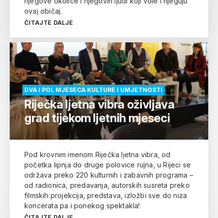
njegove okolice i njegovih ljudi koji vole i njeguju
ovaj običaj.
ČITAJTE DALJE
DVA I POL MJESECA KULTURE I UMJETNOSTI
Riječka ljetna vibra oživljava
grad tijekom ljetnih mjeseci
Pod krovnim imenom Riječka ljetna vibra, od
početka lipnja do druge polovice rujna, u Rijeci se
održava preko 220 kulturnih i zabavnih programa –
od radionica, predavanja, autorskih susreta preko
filmskih projekcija, predstava, izložbi sve do niza
koncerata pa i ponekog spektakla!
ČITAJTE DALJE