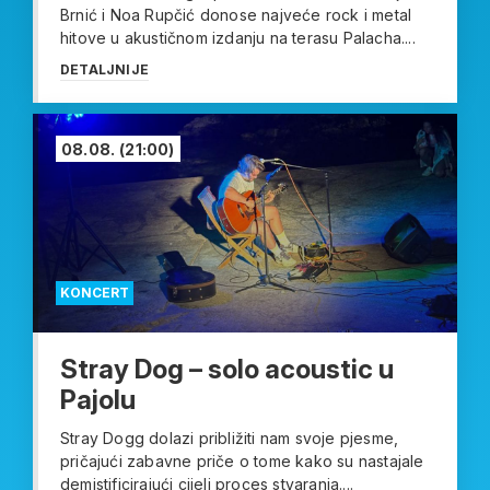
Brnić i Noa Rupčić donose najveće rock i metal
hitove u akustičnom izdanju na terasu Palacha....
DETALJNIJE
08.08.
(21:00)
KONCERT
Stray Dog – solo acoustic u
Pajolu
Stray Dogg dolazi približiti nam svoje pjesme,
pričajući zabavne priče o tome kako su nastajale
demistificirajući cijeli proces stvaranja....