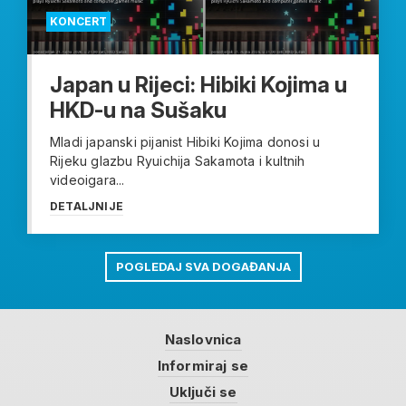
KONCERT
Japan u Rijeci: Hibiki Kojima u
HKD-u na Sušaku
Mladi japanski pijanist Hibiki Kojima donosi u
Rijeku glazbu Ryuichija Sakamota i kultnih
videoigara...
DETALJNIJE
POGLEDAJ SVA DOGAĐANJA
Naslovnica
Informiraj se
Uključi se