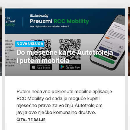
NOVA USLUGA
Do mjesečne karte Autotroleja
i putem mobitela
Putem nedavno pokrenute mobilne aplikacije
RCC Mobility od sada je moguće kupiti i
mjesečno pravo za vožnju Autotrolejom,
javlja ovo riječko komunalno društvo.
ČITAJTE DALJE