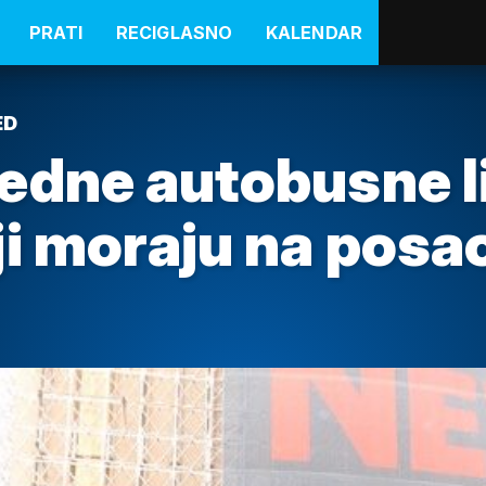
PRATI
RECIGLASNO
KALENDAR
ED
edne autobusne li
i moraju na posa