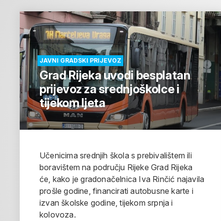
JAVNI GRADSKI PRIJEVOZ
Grad Rijeka uvodi besplatan
prijevoz za srednjoškolce i
tijekom ljeta
Učenicima srednjih škola s prebivalištem ili
boravištem na području Rijeke Grad Rijeka
će, kako je gradonačelnica Iva Rinčić najavila
prošle godine, financirati autobusne karte i
izvan školske godine, tijekom srpnja i
kolovoza.