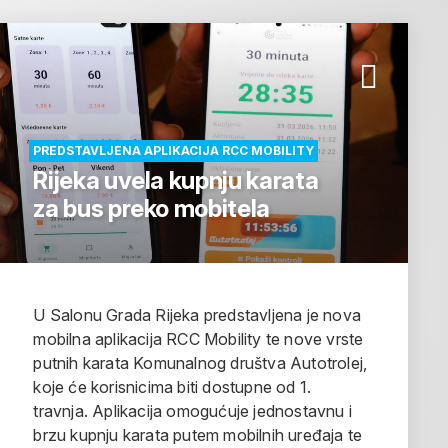
PREDSTAVLJENA APLIKACIJA RCC MOBILITY
Rijeka uvela kupnju karata
za bus preko mobitela
U Salonu Grada Rijeka predstavljena je nova
mobilna aplikacija RCC Mobility te nove vrste
putnih karata Komunalnog društva Autotrolej,
koje će korisnicima biti dostupne od 1.
travnja. Aplikacija omogućuje jednostavnu i
brzu kupnju karata putem mobilnih uređaja te