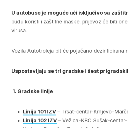
U autobuse je moguće ući isključivo sa zašt
budu koristili zaštitne maske, prijevoz će biti o
virusa.
Vozila Autotroleja bit će pojačano dezinficirana 
Uspostavljaju se tri gradske i šest prigradskih
1. Gradske linije
Linija 101 IZV
– Trsat-centar-Krnjevo-Marč
Linija 102 IZV
– Vežica-KBC Sušak-centar-