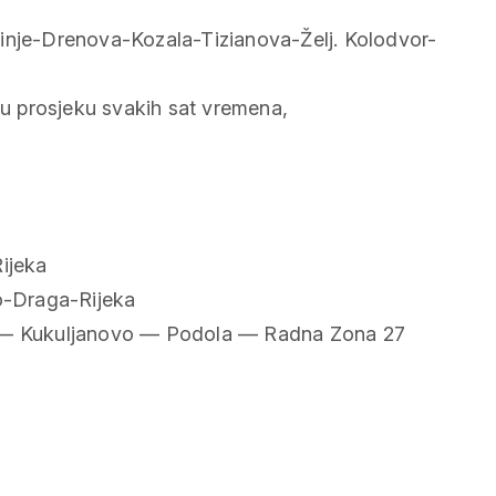
inje-Drenova-Kozala-Tizianova-Želj. Kolodvor-
u u prosjeku svakih sat vremena,
ijeka
o-Draga-Rijeka
 — Kukuljanovo — Podola — Radna Zona 27