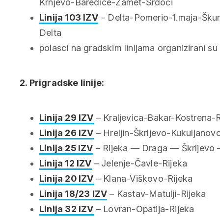
Krnjevo-Baredice-Zamet-Srdoči
Linija 103 IZV
– Delta-Pomerio-1.maja-Škur
Delta
polasci na gradskim linijama organizirani s
2. Prigradske linije:
Linija 29 IZV
– Kraljevica-Bakar-Kostrena-R
Linija 26 IZV
– Hreljin-Škrljevo-Kukuljanov
Linija 25 IZV
– Rijeka — Draga — Škrljevo
Linija 12 IZV
– Jelenje-Čavle-Rijeka
Linija 20 IZV
– Klana-Viškovo-Rijeka
Linija 18/23 IZV
– Kastav-Matulji-Rijeka
Linija 32 IZV
– Lovran-Opatija-Rijeka