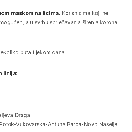
itnom maskom na licima.
Korisnicima koji ne
nemogućen, a u svrhu sprječavanja širenja korona
nekoliko puta tijekom dana.
 linija:
eljeva Draga
Potok-Vukovarska-Antuna Barca-Novo Naselje