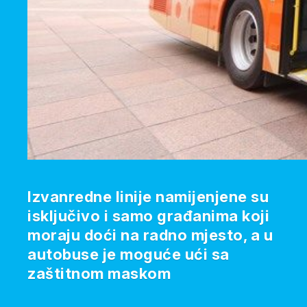
Izvanredne linije namijenjene su
isključivo i samo građanima koji
moraju doći na radno mjesto, a u
autobuse je moguće ući sa
zaštitnom maskom