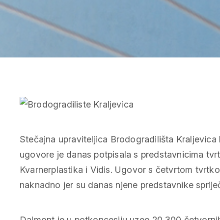
Stečajna upraviteljica Brodogradilišta Kraljevica
ugovore je danas potpisala s predstavnicima tvr
Kvarnerplastika i Vidis. Ugovor s četvrtom tvrtk
naknadno jer su danas njene predstavnike sprij
Dalmont je u potkoncesiju uzeo 20.300 četvorni