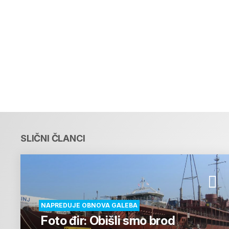
SLIČNI ČLANCI
NAPREDUJE OBNOVA GALEBA
Foto đir: Obišli smo brod