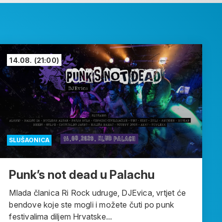
14.08.
(21:00)
SLUŠAONICA
Punk’s not dead u Palachu
Mlada članica Ri Rock udruge, DJEvica, vrtjet će
bendove koje ste mogli i možete čuti po punk
festivalima diljem Hrvatske...