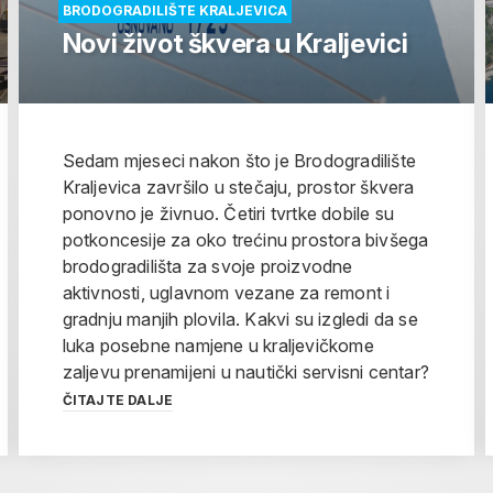
BRODOGRADILIŠTE KRALJEVICA
Novi život škvera u Kraljevici
Sedam mjeseci nakon što je Brodogradilište
Kraljevica završilo u stečaju, prostor škvera
ponovno je živnuo. Četiri tvrtke dobile su
potkoncesije za oko trećinu prostora bivšega
brodogradilišta za svoje proizvodne
aktivnosti, uglavnom vezane za remont i
gradnju manjih plovila. Kakvi su izgledi da se
luka posebne namjene u kraljevičkome
zaljevu prenamijeni u nautički servisni centar?
ČITAJTE DALJE