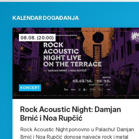
KALENDAR DOGAĐANJA
08.08.
(20:00)
KONCERT
Rock Acoustic Night: Damjan
Brnić i Noa Rupčić
Rock Acoustic Night ponovno u Palachu! Damjan
Brnić i Noa Rupčić donose najveće rock i metal