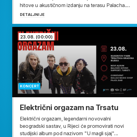
hitove u akustičnom izdanju na terasu Palacha....
DETALJNIJE
23.08.
(00:00)
KONCERT
Električni orgazam na Trsatu
Električni orgazam, legendarni novovalni
beogradski sastav, u Rijeci će promovirati novi
studijski album pod nazivom "U magli sjaj"...