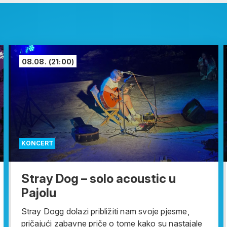
08.08.
(21:00)
KONCERT
Stray Dog – solo acoustic u
Pajolu
Stray Dogg dolazi približiti nam svoje pjesme,
pričajući zabavne priče o tome kako su nastajale