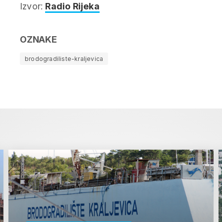
Izvor:
Radio Rijeka
OZNAKE
brodogradiliste-kraljevica