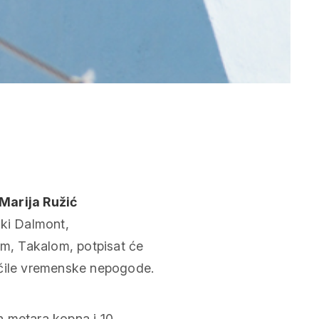
Marija Ružić
tki Dalmont,
om, Takalom, potpisat će
ečile vremenske nepogode.
h metara kopna i 10