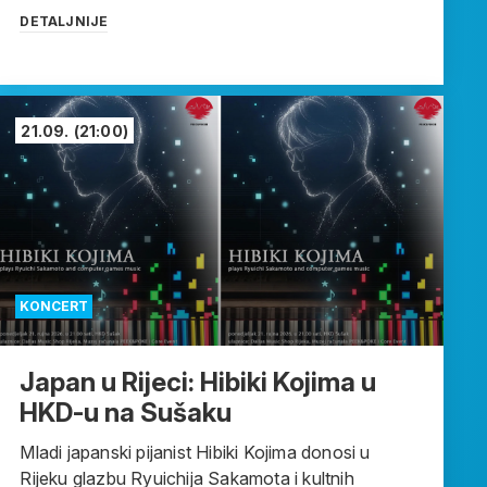
DETALJNIJE
21.09.
(21:00)
KONCERT
Japan u Rijeci: Hibiki Kojima u
HKD-u na Sušaku
Mladi japanski pijanist Hibiki Kojima donosi u
Rijeku glazbu Ryuichija Sakamota i kultnih