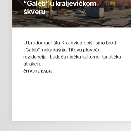
“Galeb” u kraljevičkom
škveru
U brodogradilištu Kraljevica obišli smo brod
„Galeb“, nekadašnju Titovu ploveću
rezidenciju i buduću riječku kulturno-turističku
atrakciju.
ČITAJTE DALJE