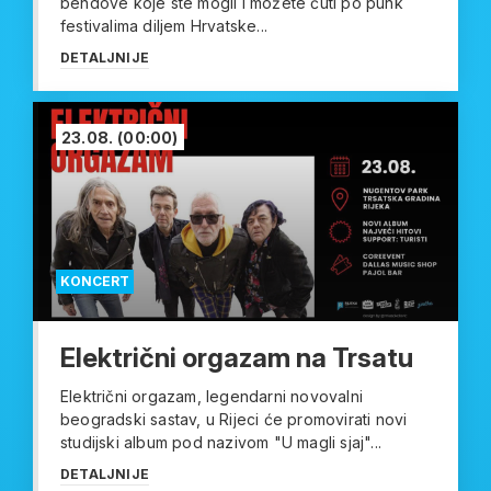
bendove koje ste mogli i možete čuti po punk
festivalima diljem Hrvatske...
DETALJNIJE
23.08.
(00:00)
KONCERT
Električni orgazam na Trsatu
Električni orgazam, legendarni novovalni
beogradski sastav, u Rijeci će promovirati novi
studijski album pod nazivom "U magli sjaj"...
DETALJNIJE