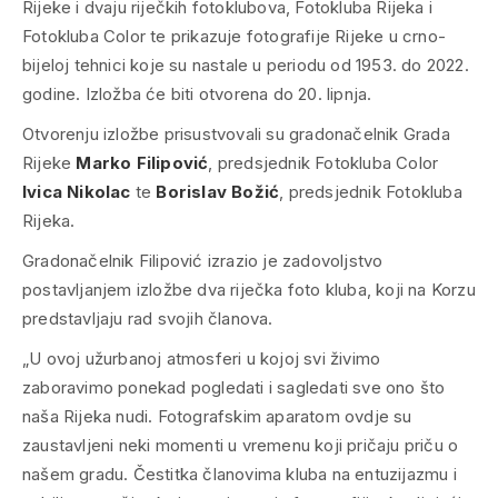
Rijeke i dvaju riječkih fotoklubova, Fotokluba Rijeka i
Fotokluba Color te prikazuje fotografije Rijeke u crno-
bijeloj tehnici koje su nastale u periodu od 1953. do 2022.
godine. Izložba će biti otvorena do 20. lipnja.
Otvorenju izložbe prisustvovali su gradonačelnik Grada
Rijeke
Marko Filipović
, predsjednik Fotokluba Color
Ivica Nikolac
te
Borislav Božić
, predsjednik Fotokluba
Rijeka.
Gradonačelnik Filipović izrazio je zadovoljstvo
postavljanjem izložbe dva riječka foto kluba, koji na Korzu
predstavljaju rad svojih članova.
„U ovoj užurbanoj atmosferi u kojoj svi živimo
zaboravimo ponekad pogledati i sagledati sve ono što
naša Rijeka nudi. Fotografskim aparatom ovdje su
zaustavljeni neki momenti u vremenu koji pričaju priču o
našem gradu. Čestitka članovima kluba na entuzijazmu i