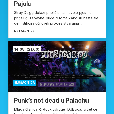
Pajolu
Stray Dogg dolazi približiti nam svoje pjesme,
pričajući zabavne priče o tome kako su nastajale
demistificirajući cijeli proces stvaranja....
DETALJNIJE
14.08.
(21:00)
SLUŠAONICA
Punk’s not dead u Palachu
Mlada članica Ri Rock udruge, DJEvica, vrtjet će