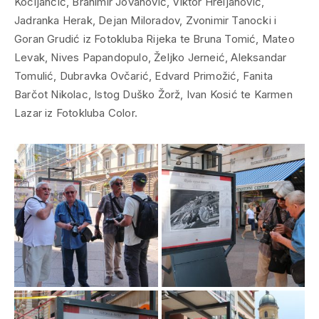
Kocijančić, Branimir Jovanović, Viktor Hreljanović,
Jadranka Herak, Dejan Miloradov, Zvonimir Tanocki i
Goran Grudić iz Fotokluba Rijeka te Bruna Tomić, Mateo
Levak, Nives Papandopulo, Željko Jerneić, Aleksandar
Tomulić, Dubravka Ovčarić, Edvard Primožić, Fanita
Barčot Nikolac, Istog Duško Žorž, Ivan Kosić te Karmen
Lazar iz Fotokluba Color.