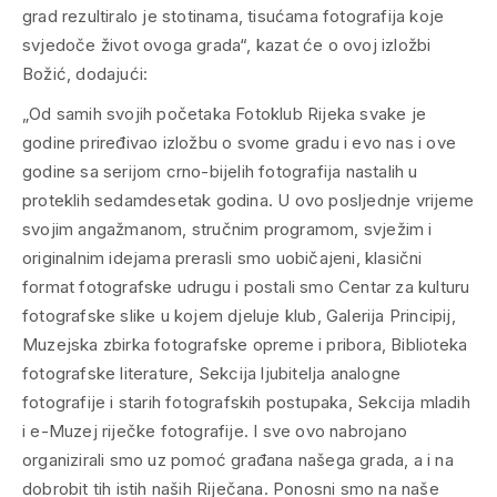
grad rezultiralo je stotinama, tisućama fotografija koje
svjedoče život ovoga grada“, kazat će o ovoj izložbi
Božić, dodajući:
„Od samih svojih početaka Fotoklub Rijeka svake je
godine priređivao izložbu o svome gradu i evo nas i ove
godine sa serijom crno-bijelih fotografija nastalih u
proteklih sedamdesetak godina. U ovo posljednje vrijeme
svojim angažmanom, stručnim programom, svježim i
originalnim idejama prerasli smo uobičajeni, klasični
format fotografske udrugu i postali smo Centar za kulturu
fotografske slike u kojem djeluje klub, Galerija Principij,
Muzejska zbirka fotografske opreme i pribora, Biblioteka
fotografske literature, Sekcija ljubitelja analogne
fotografije i starih fotografskih postupaka, Sekcija mladih
i e-Muzej riječke fotografije. I sve ovo nabrojano
organizirali smo uz pomoć građana našega grada, a i na
dobrobit tih istih naših Riječana. Ponosni smo na naše