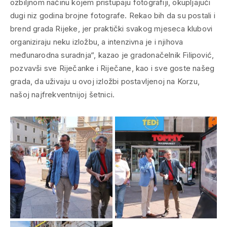
ozbiljnom načinu kojem pristupaju fotografiji, okupljajući
dugi niz godina brojne fotografe. Rekao bih da su postali i
brend grada Rijeke, jer praktički svakog mjeseca klubovi
organiziraju neku izložbu, a intenzivna je i njihova
međunarodna suradnja“, kazao je gradonačelnik Filipović,
pozvavši sve Riječanke i Riječane, kao i sve goste našeg
grada, da uživaju u ovoj izložbi postavljenoj na Korzu,
našoj najfrekventnijoj šetnici.