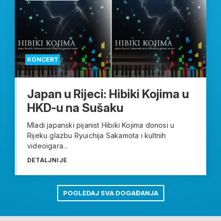
KONCERT
Japan u Rijeci: Hibiki Kojima u
HKD-u na Sušaku
Mladi japanski pijanist Hibiki Kojima donosi u
Rijeku glazbu Ryuichija Sakamota i kultnih
videoigara...
DETALJNIJE
POGLEDAJ SVA DOGAĐANJA