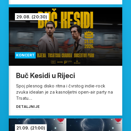
29.08.
(20:30)
KONCERT
Buč Kesidi u Rijeci
Spoj plesnog disko ritma i čvrstog indie-rock
zvuka idealan je za kasnoljetni open-air party na
Trsatu....
DETALJNIJE
21.09.
(21:00)