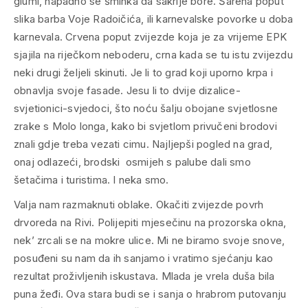
glumi, napadno se šminka da sakrije bore. Šarena poput
slika barba Voje Radoičića, ili karnevalske povorke u doba
karnevala. Crvena poput zvijezde koja je za vrijeme EPK
sjajila na riječkom neboderu, crna kada se tu istu zvijezdu
neki drugi željeli skinuti. Je li to grad koji uporno krpa i
obnavlja svoje fasade. Jesu li to dvije dizalice-
svjetionici-svjedoci, što noću šalju obojane svjetlosne
zrake s Molo longa, kako bi svjetlom privučeni brodovi
znali gdje treba vezati cimu. Najljepši pogled na grad,
onaj odlazeći, brodski osmijeh s palube dali smo
šetačima i turistima. I neka smo.
Valja nam razmaknuti oblake. Okačiti zvijezde povrh
drvoreda na Rivi. Polijepiti mjesečinu na prozorska okna,
nek’ zrcali se na mokre ulice. Mi ne biramo svoje snove,
posuđeni su nam da ih sanjamo i vratimo sjećanju kao
rezultat proživljenih iskustava. Mlada je vrela duša bila
puna žeđi. Ova stara budi se i sanja o hrabrom putovanju