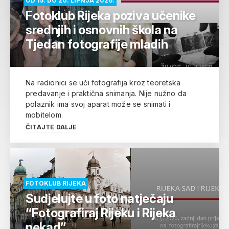
OD 15. DO 20. LIPNJA 2026.
Fotoklub Rijeka poziva učenike
srednjih i osnovnih škola na
Tjedan fotografije mladih
Na radionici se uči fotografija kroz teoretska
predavanje i praktična snimanja. Nije nužno da
polaznik ima svoj aparat može se snimati i
mobitelom.
ČITAJTE DALJE
FOTOKLUB RIJEKA
Sudjelujte u foto natječaju
“Fotografiraj Rijeku i Rijeka
nekad”