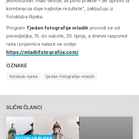
jednostavan: malo teorije, ali puno prakse – jer upravo ta
kombinacija daje najbolje rezultate”, zaključuju iz
Fotokluba Rijeka.
Program
Tjedan fotografije mladih
provodi se od
ponedjeljka, 15. do subote, 20. lipnja, a dnevni raspored
rada i prijavnica nalaze se ovdje:
https://mladiifotografija.com/
OZNAKE
fotoklub-rijeka
tjedan-fotografije-mladih
SLIČNI ČLANCI
FOTOKLUB RIJEKA