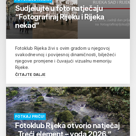
Sudjelujte u foto natječaju
“Fotografiraj Rijeku i Rijeka
nekad”
Fotoklub Rijeka živi s ovim gradom u njegovoj
svakodnevnoj i povijesnoj dinamičnosti, bilježeći
njegove promjene i čuvajući vizualnu memoriju
Rijeke.
ČITAJTE DALJE
FOTKAJ PRIČU!
Fotoklub Rijeka otvorio natječaj
„Treći element – voda 2026.“