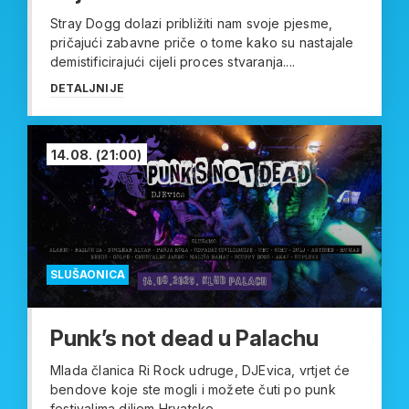
Stray Dogg dolazi približiti nam svoje pjesme,
pričajući zabavne priče o tome kako su nastajale
demistificirajući cijeli proces stvaranja....
DETALJNIJE
14.08.
(21:00)
SLUŠAONICA
Punk’s not dead u Palachu
Mlada članica Ri Rock udruge, DJEvica, vrtjet će
bendove koje ste mogli i možete čuti po punk
festivalima diljem Hrvatske...