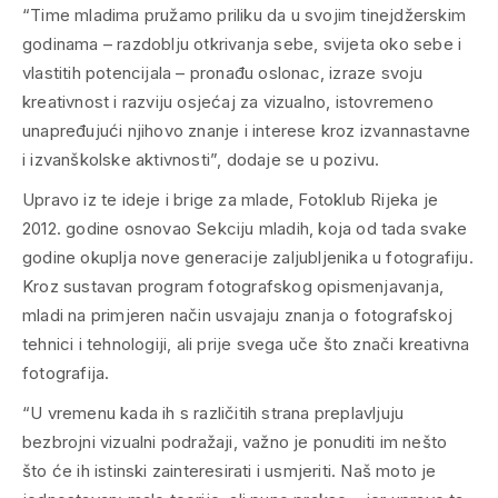
“Time mladima pružamo priliku da u svojim tinejdžerskim
godinama – razdoblju otkrivanja sebe, svijeta oko sebe i
vlastitih potencijala – pronađu oslonac, izraze svoju
kreativnost i razviju osjećaj za vizualno, istovremeno
unapređujući njihovo znanje i interese kroz izvannastavne
i izvanškolske aktivnosti”, dodaje se u pozivu.
Upravo iz te ideje i brige za mlade, Fotoklub Rijeka je
2012. godine osnovao Sekciju mladih, koja od tada svake
godine okuplja nove generacije zaljubljenika u fotografiju.
Kroz sustavan program fotografskog opismenjavanja,
mladi na primjeren način usvajaju znanja o fotografskoj
tehnici i tehnologiji, ali prije svega uče što znači kreativna
fotografija.
“U vremenu kada ih s različitih strana preplavljuju
bezbrojni vizualni podražaji, važno je ponuditi im nešto
što će ih istinski zainteresirati i usmjeriti. Naš moto je