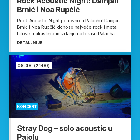
Rock Acoustic Night: Damjan
Brnić i Noa Rupčić
Rock Acoustic Night ponovno u Palachu! Damjan
Brnić i Noa Rupčić donose najveće rock i metal
hitove u akustičnom izdanju na terasu Palacha....
DETALJNIJE
08.08.
(21:00)
KONCERT
Stray Dog – solo acoustic u
Pajolu