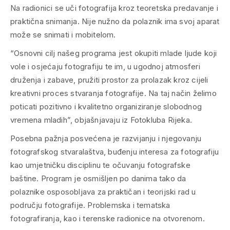
Na radionici se uči fotografija kroz teoretska predavanje i
praktična snimanja. Nije nužno da polaznik ima svoj aparat
može se snimati i mobitelom.
“Osnovni cilj našeg programa jest okupiti mlade ljude koji
vole i osjećaju fotografiju te im, u ugodnoj atmosferi
druženja i zabave, pružiti prostor za prolazak kroz cijeli
kreativni proces stvaranja fotografije. Na taj način želimo
poticati pozitivno i kvalitetno organiziranje slobodnog
vremena mladih”, objašnjavaju iz Fotokluba Rijeka.
Posebna pažnja posvećena je razvijanju i njegovanju
fotografskog stvaralaštva, buđenju interesa za fotografiju
kao umjetničku disciplinu te očuvanju fotografske
baštine. Program je osmišljen po danima tako da
polaznike osposobljava za praktičan i teorijski rad u
području fotografije. Problemska i tematska
fotografiranja, kao i terenske radionice na otvorenom.