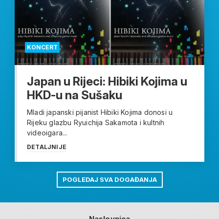
KONCERT
Japan u Rijeci: Hibiki Kojima u
HKD-u na Sušaku
Mladi japanski pijanist Hibiki Kojima donosi u
Rijeku glazbu Ryuichija Sakamota i kultnih
videoigara...
DETALJNIJE
POGLEDAJ SVA DOGAĐANJA
Naslovnica