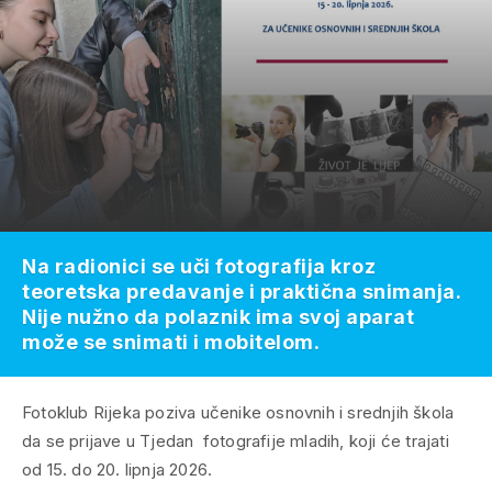
Na radionici se uči fotografija kroz
teoretska predavanje i praktična snimanja.
Nije nužno da polaznik ima svoj aparat
može se snimati i mobitelom.
Fotoklub Rijeka poziva učenike osnovnih i srednjih škola
da se prijave u Tjedan fotografije mladih, koji će trajati
od 15. do 20. lipnja 2026.