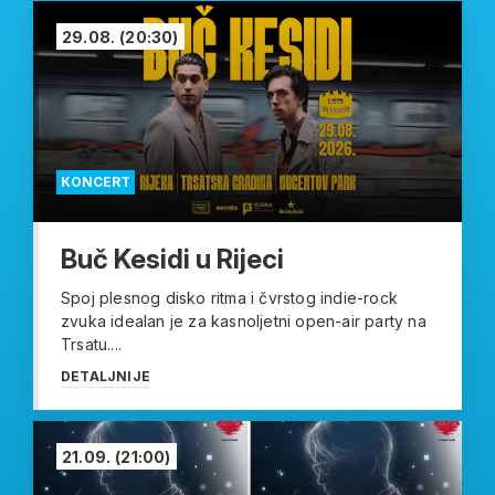
29.08.
(20:30)
KONCERT
Buč Kesidi u Rijeci
Spoj plesnog disko ritma i čvrstog indie-rock
zvuka idealan je za kasnoljetni open-air party na
Trsatu....
DETALJNIJE
21.09.
(21:00)