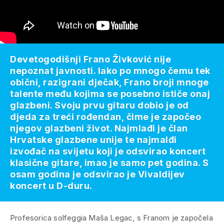
Devetogodišnji Frano Živković nije
nepoznat javnosti. Iako po mnogo čemu tek
obični, razigrani dječak, Frano broji mnoge
talente među kojima se posebno ističe onaj
glazbeni. Svoju prvu gitaru dobio je od
djeda za treći rođendan, čime je započeo
njegov glazbeni život. Najmlađi je član
Hrvatske glazbene unije te najmalđi
izvođač na svijetu koji je odsvirao koncert
klasične gitare, imao je samo pet godina. S
osam godina je odsvirao je Vivaldijev
koncert u D-duru.
Profesorica solfeggia Maša Legac, s Franom je započela