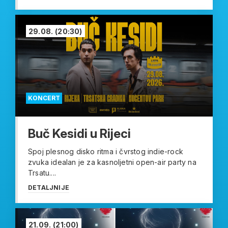
29.08.
(20:30)
KONCERT
Buč Kesidi u Rijeci
Spoj plesnog disko ritma i čvrstog indie-rock
zvuka idealan je za kasnoljetni open-air party na
Trsatu....
DETALJNIJE
21.09.
(21:00)