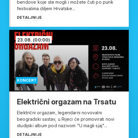
bendove koje ste mogli i možete čuti po punk
festivalima diljem Hrvatske...
DETALJNIJE
23.08.
(00:00)
KONCERT
Električni orgazam na Trsatu
Električni orgazam, legendarni novovalni
beogradski sastav, u Rijeci će promovirati novi
studijski album pod nazivom "U magli sjaj"...
DETALJNIJE