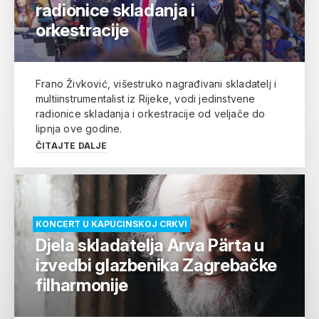
radionice skladanja i
orkestracije
Frano Živković, višestruko nagrađivani skladatelj i
multiinstrumentalist iz Rijeke, vodi jedinstvene
radionice skladanja i orkestracije od veljače do
lipnja ove godine.
ČITAJTE DALJE
KONCERT U KAPUCINSKOJ CRKVI
Djela skladatelja Arva Pärta u
izvedbi glazbenika Zagrebačke
filharmonije