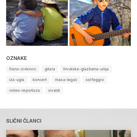
OZNAKE
frano-zivkovic
gitara
hrvatska-glazbena-unija
iza-ugla
koncert
masa-legac
solfeggio
video-reportaza
vivaldi
SLIČNI ČLANCI