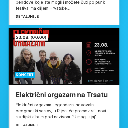
bendove koje ste mogli i možete čuti po punk
festivalima diljem Hrvatske...
DETALJNIJE
23.08.
(00:00)
KONCERT
Električni orgazam na Trsatu
Električni orgazam, legendarni novovalni
beogradski sastav, u Rijeci će promovirati novi
studijski album pod nazivom "U magli sjaj"...
DETALJNIJE