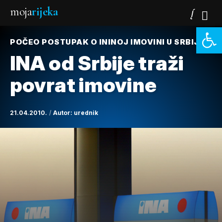
moja
rijeka
Open 
POČEO POSTUPAK O ININOJ IMOVINI U SRBIJI
INA od Srbije traži
povrat imovine
21.04.2010.
Autor:
urednik