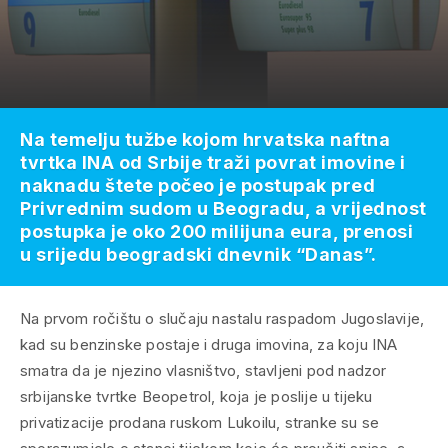
Na temelju tužbe kojom hrvatska naftna
tvrtka INA od Srbije traži povrat imovine i
naknadu štete počeo je postupak pred
Privrednim sudom u Beogradu, a vrijednost
postupka je oko 200 milijuna eura, prenosi
u srijedu beogradski dnevnik “Danas”.
Na prvom ročištu o slučaju nastalu raspadom Jugoslavije,
kad su benzinske postaje i druga imovina, za koju INA
smatra da je njezino vlasništvo, stavljeni pod nadzor
srbijanske tvrtke Beopetrol, koja je poslije u tijeku
privatizacije prodana ruskom Lukoilu, stranke su se