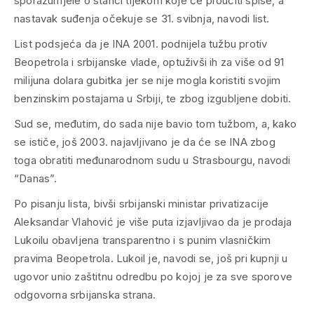
sporazumjele o stanci tijekom koje će proučiti spise, a
nastavak suđenja očekuje se 31. svibnja, navodi list.
List podsjeća da je INA 2001. podnijela tužbu protiv
Beopetrola i srbijanske vlade, optuživši ih za više od 91
milijuna dolara gubitka jer se nije mogla koristiti svojim
benzinskim postajama u Srbiji, te zbog izgubljene dobiti.
Sud se, međutim, do sada nije bavio tom tužbom, a, kako
se ističe, još 2003. najavljivano je da će se INA zbog
toga obratiti međunarodnom sudu u Strasbourgu, navodi
“Danas”.
Po pisanju lista, bivši srbijanski ministar privatizacije
Aleksandar Vlahović je više puta izjavljivao da je prodaja
Lukoilu obavljena transparentno i s punim vlasničkim
pravima Beopetrola. Lukoil je, navodi se, još pri kupnji u
ugovor unio zaštitnu odredbu po kojoj je za sve sporove
odgovorna srbijanska strana.