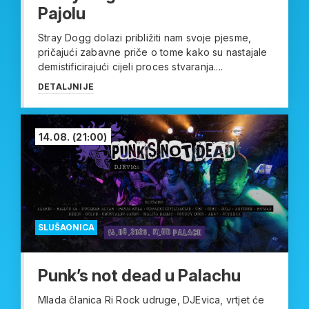
Pajolu
Stray Dogg dolazi približiti nam svoje pjesme,
pričajući zabavne priče o tome kako su nastajale
demistificirajući cijeli proces stvaranja....
DETALJNIJE
14.08.
(21:00)
SLUŠAONICA
Punk’s not dead u Palachu
Mlada članica Ri Rock udruge, DJEvica, vrtjet će