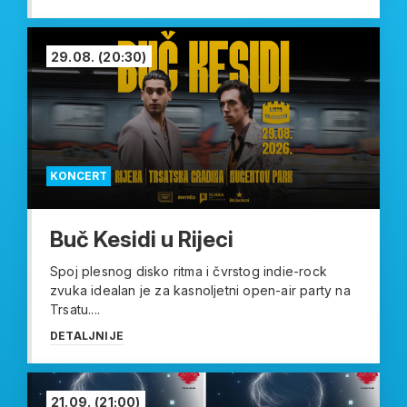
29.08.
(20:30)
KONCERT
Buč Kesidi u Rijeci
Spoj plesnog disko ritma i čvrstog indie-rock
zvuka idealan je za kasnoljetni open-air party na
Trsatu....
DETALJNIJE
21.09.
(21:00)