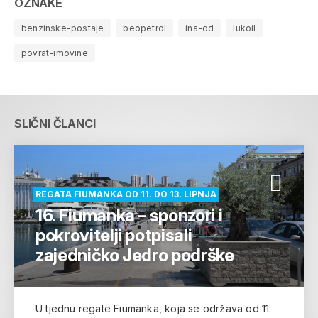
OZNAKE
benzinske-postaje
beopetrol
ina-dd
lukoil
povrat-imovine
SLIČNI ČLANCI
REGATA FIUMANKA OD 11. DO 13. LIPNJA
16. Fiumanka – sponzori i
pokrovitelji potpisali
zajedničko Jedro podrške
U tjednu regate Fiumanka, koja se održava od 11.