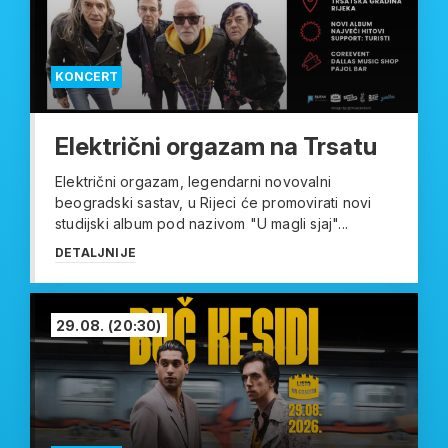
KONCERT
Električni orgazam na Trsatu
Električni orgazam, legendarni novovalni
beogradski sastav, u Rijeci će promovirati novi
studijski album pod nazivom "U magli sjaj"...
DETALJNIJE
29.08.
(20:30)