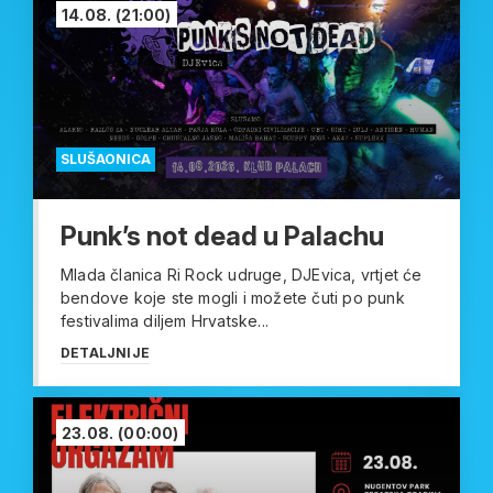
14.08.
(21:00)
SLUŠAONICA
Punk’s not dead u Palachu
Mlada članica Ri Rock udruge, DJEvica, vrtjet će
bendove koje ste mogli i možete čuti po punk
festivalima diljem Hrvatske...
DETALJNIJE
23.08.
(00:00)