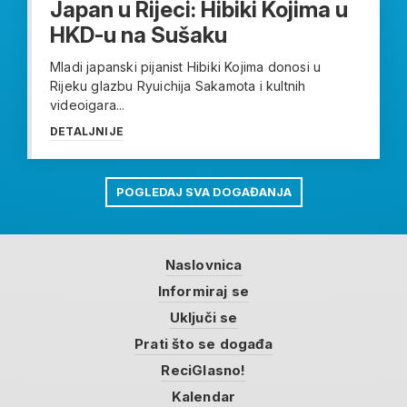
Japan u Rijeci: Hibiki Kojima u
HKD-u na Sušaku
Mladi japanski pijanist Hibiki Kojima donosi u
Rijeku glazbu Ryuichija Sakamota i kultnih
videoigara...
DETALJNIJE
POGLEDAJ SVA DOGAĐANJA
Naslovnica
Informiraj se
Uključi se
Prati što se događa
ReciGlasno!
Kalendar