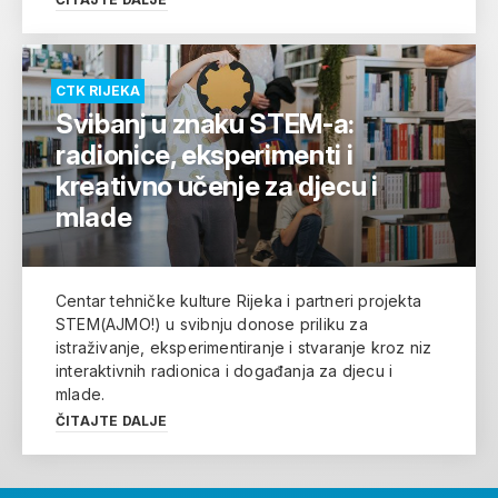
CTK RIJEKA
Svibanj u znaku STEM-a:
radionice, eksperimenti i
kreativno učenje za djecu i
mlade
Centar tehničke kulture Rijeka i partneri projekta
STEM(AJMO!) u svibnju donose priliku za
istraživanje, eksperimentiranje i stvaranje kroz niz
interaktivnih radionica i događanja za djecu i
mlade.
ČITAJTE DALJE