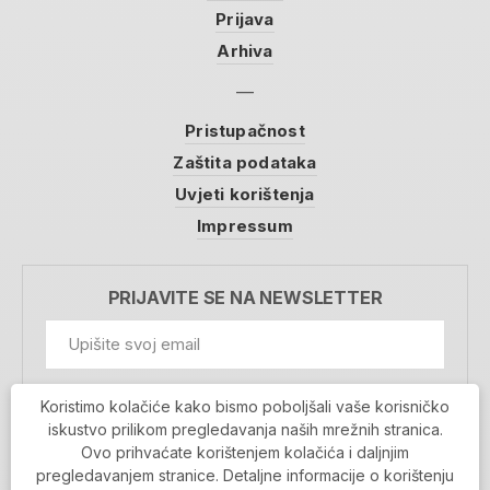
Prijava
Arhiva
Pristupačnost
Zaštita podataka
Uvjeti korištenja
Impressum
PRIJAVITE SE NA NEWSLETTER
GDPR Information
Koristimo kolačiće kako bismo poboljšali vaše korisničko
Prihvaćam da se moji podaci spremaju u bazu
iskustvo prilikom pregledavanja naših mrežnih stranica.
podataka i koriste u svrhu slanja MojaRijeka
Ovo prihvaćate korištenjem kolačića i daljnjim
newslettera
pregledavanjem stranice. Detaljne informacije o korištenju