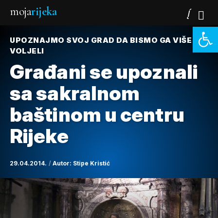
moja
rijeka
Open 
UPOZNAJMO SVOJ GRAD DA BISMO GA VIŠE
VOLJELI
Građani se upoznali
sa sakralnom
baštinom u centru
Rijeke
29.04.2014.
Autor:
Stipe Kristić