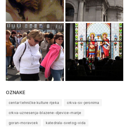
OZNAKE
centar tehničke kulture rijeka
crkva-sv-jeronima
crkva-uznesenja-blazene-djevice-marije
goran-moravcek
katedrala-svetog-vida