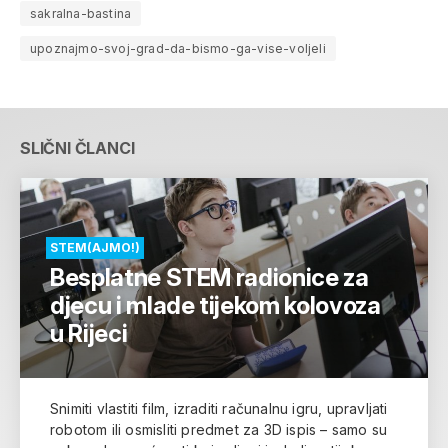
sakralna-bastina
upoznajmo-svoj-grad-da-bismo-ga-vise-voljeli
SLIČNI ČLANCI
STEM(AJMO!)
Besplatne STEM radionice za
djecu i mlade tijekom kolovoza
u Rijeci
Snimiti vlastiti film, izraditi računalnu igru, upravljati
robotom ili osmisliti predmet za 3D ispis – samo su