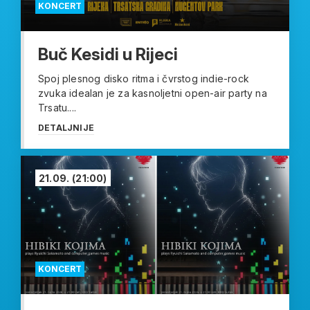
KONCERT
Buč Kesidi u Rijeci
Spoj plesnog disko ritma i čvrstog indie-rock
zvuka idealan je za kasnoljetni open-air party na
Trsatu....
DETALJNIJE
21.09.
(21:00)
KONCERT