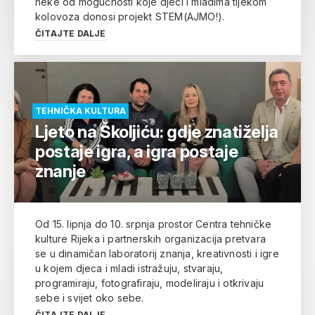
neke od mogućnosti koje djeci i mladima tijekom
kolovoza donosi projekt STEM(AJMO!).
ČITAJTE DALJE
TEHNIČKA KULTURA
Ljeto na Školjiću: gdje znatiželja
postaje igra, a igra postaje
znanje
Od 15. lipnja do 10. srpnja prostor Centra tehničke
kulture Rijeka i partnerskih organizacija pretvara
se u dinamičan laboratorij znanja, kreativnosti i igre
u kojem djeca i mladi istražuju, stvaraju,
programiraju, fotografiraju, modeliraju i otkrivaju
sebe i svijet oko sebe.
ČITAJTE DALJE