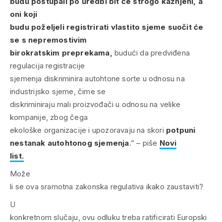
budu postupali po uredbi bit će strogo kažnjeni, a
oni koji
budu poželjeli registrirati vlastito sjeme suočit će
se s nepremostivim
birokratskim preprekama,
budući da predviđena
regulacija registracije
sjemenja diskriminira autohtone sorte u odnosu na
industrijsko sjeme, čime se
diskriminiraju mali proizvođači u odnosu na velike
kompanije, zbog čega
ekološke organizacije i upozoravaju na skori
potpuni
nestanak autohtonog sjemenja
.” – piše
Novi
list.
Može
li se ova sramotna zakonska regulativa ikako zaustaviti?
U
konkretnom slučaju, ovu odluku treba ratificirati Europski