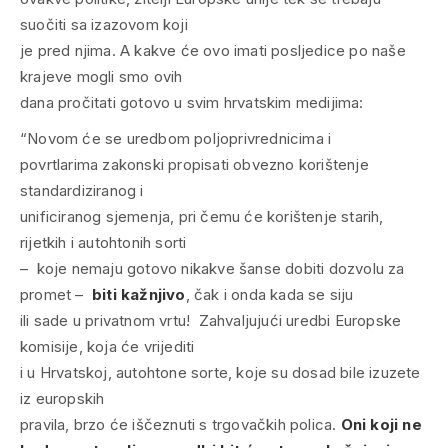
suočiti sa izazovom koji
je pred njima. A kakve će ovo imati posljedice po naše
krajeve mogli smo ovih
dana pročitati gotovo u svim hrvatskim medijima:
“Novom će se uredbom poljoprivrednicima i
povrtlarima zakonski propisati obvezno korištenje
standardiziranog i
unificiranog sjemenja, pri čemu će korištenje starih,
rijetkih i autohtonih sorti
– koje nemaju gotovo nikakve šanse dobiti dozvolu za
promet –
biti kažnjivo
, čak i onda kada se siju
ili sade u privatnom vrtu! Zahvaljujući uredbi Europske
komisije, koja će vrijediti
i u Hrvatskoj, autohtone sorte, koje su dosad bile izuzete
iz europskih
pravila, brzo će iščeznuti s trgovačkih polica.
Oni koji ne