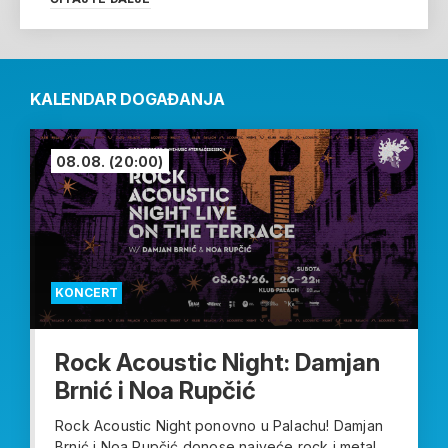
KALENDAR DOGAĐANJA
08.08.
(20:00)
KONCERT
Rock Acoustic Night: Damjan
Brnić i Noa Rupčić
Rock Acoustic Night ponovno u Palachu! Damjan
Brnić i Noa Rupčić donose najveće rock i metal