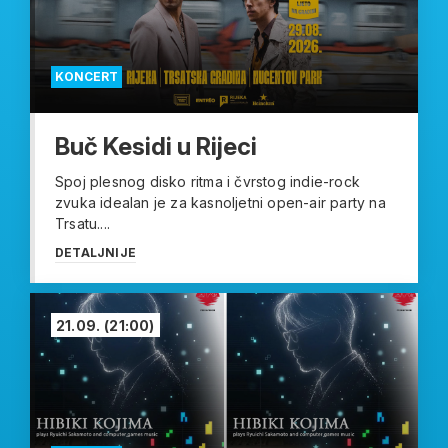
KONCERT
Buč Kesidi u Rijeci
Spoj plesnog disko ritma i čvrstog indie-rock
zvuka idealan je za kasnoljetni open-air party na
Trsatu....
DETALJNIJE
21.09.
(21:00)