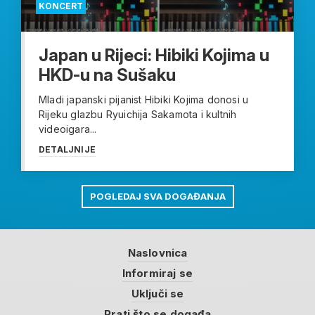
KONCERT
Japan u Rijeci: Hibiki Kojima u
HKD-u na Sušaku
Mladi japanski pijanist Hibiki Kojima donosi u
Rijeku glazbu Ryuichija Sakamota i kultnih
videoigara...
DETALJNIJE
POGLEDAJ SVA DOGAĐANJA
Naslovnica
Informiraj se
Uključi se
Prati što se događa