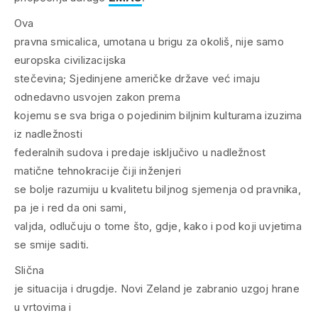
Ova
pravna smicalica, umotana u brigu za okoliš, nije samo
europska civilizacijska
stečevina; Sjedinjene američke države već imaju
odnedavno usvojen zakon prema
kojemu se sva briga o pojedinim biljnim kulturama izuzima
iz nadležnosti
federalnih sudova i predaje isključivo u nadležnost
matične tehnokracije čiji inženjeri
se bolje razumiju u kvalitetu biljnog sjemenja od pravnika,
pa je i red da oni sami,
valjda, odlučuju o tome što, gdje, kako i pod koji uvjetima
se smije saditi.
Slična
je situacija i drugdje. Novi Zeland je zabranio uzgoj hrane
u vrtovima i