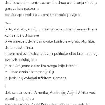
distribuciju sjemenja bez prethodnog odobrenja vlasti, a
gotovo ista nadzorna
politika sprovodi se u zemljama trećeg svijeta.
Sve
je to, dakako, u cilju unošenja reda u hranidbenom lancu
koji se još od pojave
prve amebe odvija van svake kontrole – glasi, otprilike,
diplomatska finta
kojom nadležni zakonodavci i političke elite brane razloge
ovakvih odluka, iako
je sasvim jasno da se iza svega krije interes
multinacionalnih kompanija čiji
je jedini cilj ovladati tržištem sjemena.
I
dok su stanovnici Amerike, Australije, Azije i Afrike već
osjetili posljedice
ovakve politike, žitelji Europske unije tek se trebaju