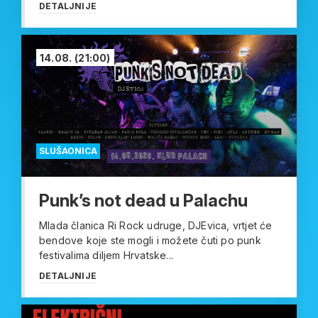
DETALJNIJE
14.08.
(21:00)
SLUŠAONICA
Punk’s not dead u Palachu
Mlada članica Ri Rock udruge, DJEvica, vrtjet će
bendove koje ste mogli i možete čuti po punk
festivalima diljem Hrvatske...
DETALJNIJE