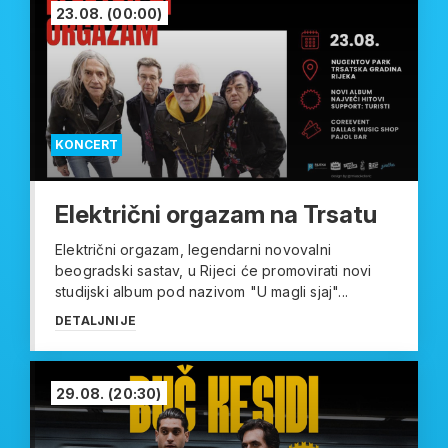
23.08.
(00:00)
KONCERT
Električni orgazam na Trsatu
Električni orgazam, legendarni novovalni
beogradski sastav, u Rijeci će promovirati novi
studijski album pod nazivom "U magli sjaj"...
DETALJNIJE
29.08.
(20:30)