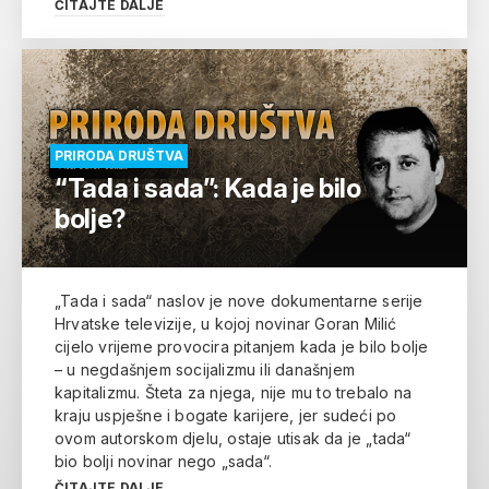
ČITAJTE DALJE
PRIRODA DRUŠTVA
“Tada i sada”: Kada je bilo
bolje?
„Tada i sada“ naslov je nove dokumentarne serije
Hrvatske televizije, u kojoj novinar Goran Milić
cijelo vrijeme provocira pitanjem kada je bilo bolje
– u negdašnjem socijalizmu ili današnjem
kapitalizmu. Šteta za njega, nije mu to trebalo na
kraju uspješne i bogate karijere, jer sudeći po
ovom autorskom djelu, ostaje utisak da je „tada“
bio bolji novinar nego „sada“.
ČITAJTE DALJE