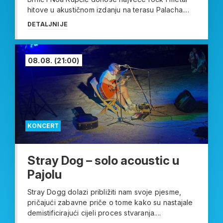
hitove u akustičnom izdanju na terasu Palacha....
DETALJNIJE
08.08.
(21:00)
KONCERT
Stray Dog – solo acoustic u
Pajolu
Stray Dogg dolazi približiti nam svoje pjesme,
pričajući zabavne priče o tome kako su nastajale
demistificirajući cijeli proces stvaranja....