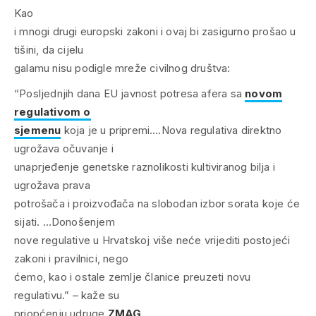
Kao
i mnogi drugi europski zakoni i ovaj bi zasigurno prošao u
tišini, da cijelu
galamu nisu podigle mreže civilnog društva:
“Posljednjih dana EU javnost potresa afera sa
novom
regulativom o
sjemenu
koja je u pripremi….Nova regulativa direktno
ugrožava očuvanje i
unaprjeđenje genetske raznolikosti kultiviranog bilja i
ugrožava prava
potrošača i proizvođača na slobodan izbor sorata koje će
sijati. …Donošenjem
nove regulative u Hrvatskoj više neće vrijediti postojeći
zakoni i pravilnici, nego
ćemo, kao i ostale zemlje članice preuzeti novu
regulativu.” – kaže su
priopćenju udruge
ZMAG
.