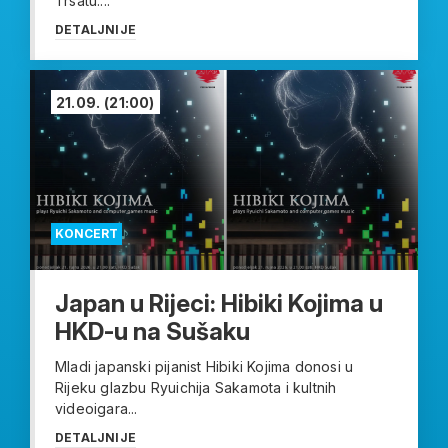
Trsatu....
DETALJNIJE
21.09.
(21:00)
KONCERT
Japan u Rijeci: Hibiki Kojima u
HKD-u na Sušaku
Mladi japanski pijanist Hibiki Kojima donosi u
Rijeku glazbu Ryuichija Sakamota i kultnih
videoigara...
DETALJNIJE