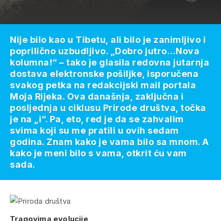
Nije bilo kao u Tibetu, ali bilo je zanimljivo i
poprilično uzbudljivo. „Dobro jutro…Nova
kolumna!“ – tako je glasila redovna jutarnja
dostava elektronske pošiljke, isporučena
svakog petka na redakcijski mail portala
Moja Rijeka. Ova današnja, zaključna i
posljednja u ciklusu Prirode društva, točka
je na „i“. Pa, eto, red je da se zahvalim
svima koji su me pratili u ovih sedam
godina. Znam kako je vama bilo sa mnom. A
kako je meni bilo s vama, otkrit ću vam
sada.
Tragovima evolucije