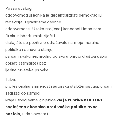
Posao svakog
odgovornog urednika je decentralizirati demokraciju
redakcije u granicama osobne
odgovornosti. U tako sređenoj koncepciji imao sam
široku slobodu misli, riječi i
djela, što se pozitivno odražavalo na moje moralno
političko i duhovno stanje,
pa sam svaku neprirodnu pojavu u prirodi društva uspio
opisati (zamislite) bez
ijedne hrvatske psovke.
Takvu
profesionalnu smirenost i autorsku staloženost uspio sam
zadržati do samog
kraja i zbog same činjenice
da je
rubrika KULTURE
naglašena okosnica uređivačke politike ovog
portala
, u doslovnom i