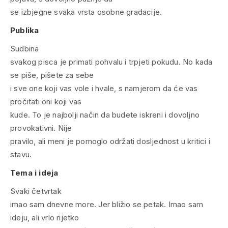
se izbjegne svaka vrsta osobne gradacije.
Publika
Sudbina
svakog pisca je primati pohvalu i trpjeti pokudu. No kada
se piše, pišete za sebe
i sve one koji vas vole i hvale, s namjerom da će vas
pročitati oni koji vas
kude. To je najbolji način da budete iskreni i dovoljno
provokativni. Nije
pravilo, ali meni je pomoglo održati dosljednost u kritici i
stavu.
Tema i ideja
Svaki četvrtak
imao sam dnevne more. Jer bližio se petak. Imao sam
ideju, ali vrlo rijetko