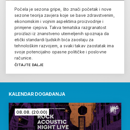
Počela je sezona gripe, što znači početak i nove
sezone teorija zavjera koje se bave zdravstvenim,
ekonomskim i vojnim aspektima proizvodnje i
primjene cjepiva. Takva tematska razgranatost
proizlazi iz znanstveno utemeljenih spoznaja da
etički standardi ljudskih bića zaostaju za
tehnološkim razvojem, a svaki takav zaostatak ima
svoje potencijalno opasne političke i poslovne
računice.
ČITAJTE DALJE
KALENDAR DOGAĐANJA
08.08.
(20:00)