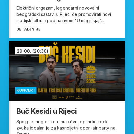
Električni orgazam, legendarni novovalni
beogradski sastav, u Rijeci će promovirati novi
studijski album pod nazivom "U magli sjaj"...
DETALJNIJE
29.08.
(20:30)
KONCERT
Buč Kesidi u Rijeci
Spoj plesnog disko ritma i čvrstog indie-rock
zvuka idealan je za kasnoljetni open-air party na