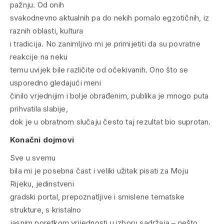
pažnju. Od onih
svakodnevno aktualnih pa do nekih pomalo egzotičnih, iz
raznih oblasti, kultura
i tradicija. No zanimljivo mi je primijetiti da su povratne
reakcije na neku
temu uvijek bile različite od očekivanih. Ono što se
usporedno gledajući meni
činilo vrjednijim i bolje obrađenim, publika je mnogo puta
prihvatila slabije,
dok je u obratnom slučaju često taj rezultat bio suprotan.
Konačni dojmovi
Sve u svemu
bila mi je posebna čast i veliki užitak pisati za Moju
Rijeku, jedinstveni
gradski portal, prepoznatljive i smislene tematske
strukture, s kristalno
jasnim poretkom vrijednosti u izboru sadržaja – nešto