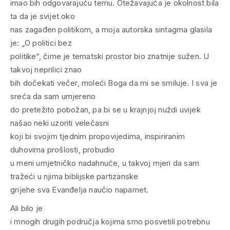
imao bih odgovarajuću temu. Otežavajuća je okolnost bila
ta da je svijet oko
nas zagađen politikom, a moja autorska sintagma glasila
je: „O politici bez
politike“, čime je tematski prostor bio znatnije sužen. U
takvoj neprilici znao
bih dočekati večer, moleći Boga da mi se smiluje. I sva je
sreća da sam umjereno
do pretežito pobožan, pa bi se u krajnjoj nuždi uvijek
našao neki uzoriti velečasni
koji bi svojim tjednim propovijedima, inspiriranim
duhovima prošlosti, probudio
u meni umjetničko nadahnuće, u takvoj mjeri da sam
tražeći u njima biblijske partizanske
grijehe sva Evanđelja naučio napamet.
Ali bilo je
i mnogih drugih područja kojima smo posvetili potrebnu