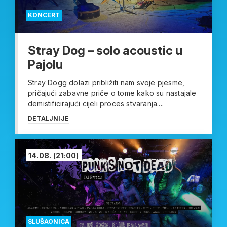
KONCERT
Stray Dog – solo acoustic u
Pajolu
Stray Dogg dolazi približiti nam svoje pjesme,
pričajući zabavne priče o tome kako su nastajale
demistificirajući cijeli proces stvaranja....
DETALJNIJE
14.08.
(21:00)
SLUŠAONICA