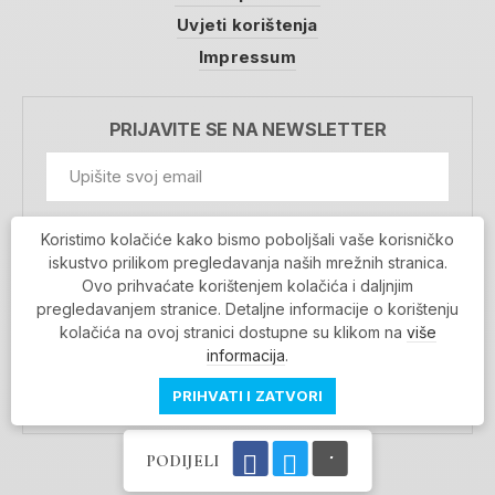
Uvjeti korištenja
Impressum
PRIJAVITE SE NA NEWSLETTER
GDPR Information
Koristimo kolačiće kako bismo poboljšali vaše korisničko
Prihvaćam da se moji podaci spremaju u bazu
iskustvo prilikom pregledavanja naših mrežnih stranica.
podataka i koriste u svrhu slanja MojaRijeka
Ovo prihvaćate korištenjem kolačića i daljnjim
newslettera
pregledavanjem stranice. Detaljne informacije o korištenju
MOJARIJEKA NEWSLETTER
kolačića na ovoj stranici dostupne su klikom na
više
PRIJAVI SE
informacija
.
PRIHVATI I ZATVORI
PODIJELI
Povratak na vrh