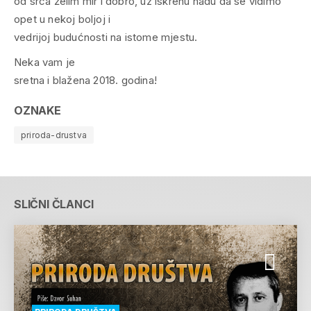
od srca želim mir i dobro, uz iskrenu nadu da se vidimo
opet u nekoj boljoj i
vedrijoj budućnosti na istome mjestu.
Neka vam je
sretna i blažena 2018. godina!
OZNAKE
priroda-drustva
SLIČNI ČLANCI