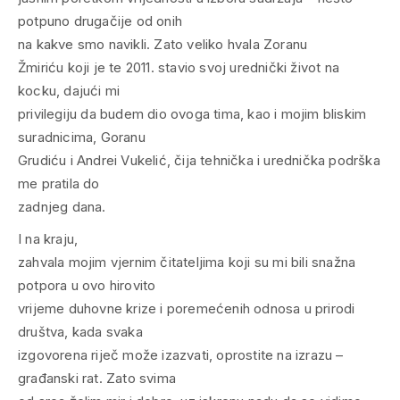
potpuno drugačije od onih
na kakve smo navikli. Zato veliko hvala Zoranu
Žmiriću koji je te 2011. stavio svoj urednički život na
kocku, dajući mi
privilegiju da budem dio ovoga tima, kao i mojim bliskim
suradnicima, Goranu
Grudiću i Andrei Vukelić, čija tehnička i urednička podrška
me pratila do
zadnjeg dana.
I na kraju,
zahvala mojim vjernim čitateljima koji su mi bili snažna
potpora u ovo hirovito
vrijeme duhovne krize i poremećenih odnosa u prirodi
društva, kada svaka
izgovorena riječ može izazvati, oprostite na izrazu –
građanski rat. Zato svima