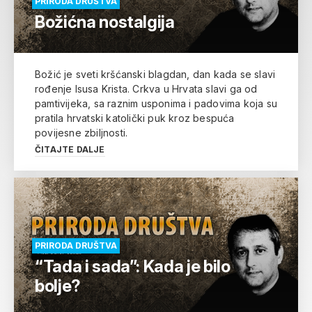
PRIRODA DRUŠTVA
Božićna nostalgija
Božić je sveti kršćanski blagdan, dan kada se slavi
rođenje Isusa Krista. Crkva u Hrvata slavi ga od
pamtivijeka, sa raznim usponima i padovima koja su
pratila hrvatski katolički puk kroz bespuća
povijesne zbiljnosti.
ČITAJTE DALJE
PRIRODA DRUŠTVA
“Tada i sada”: Kada je bilo
bolje?