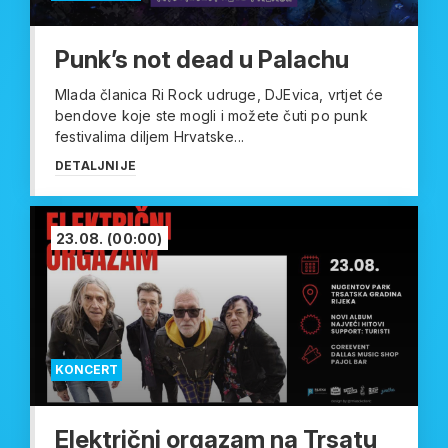
Punk’s not dead u Palachu
Mlada članica Ri Rock udruge, DJEvica, vrtjet će
bendove koje ste mogli i možete čuti po punk
festivalima diljem Hrvatske...
DETALJNIJE
23.08.
(00:00)
KONCERT
Električni orgazam na Trsatu