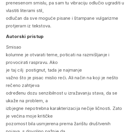
prenesenom smislu, pa sam tu vibraciju odlučio ugraditi u
vlastiti literarni stil,
odlučan da sve moguće pisane i štampane vulgarizme
protjeram iz tekstova.
Autorski pristup
Smisao
kolumne je otvarati teme, poticati na razmišljanje i
provocirati raspravu. Ako
je taj cilj postignut, tada je najmanje
važno što je pisac mislio reći. Ali način na koji je nešto
rečeno zahtjeva
određenu dozu senzibilnost u izražavanju stava, da se
ukaže na problem, a
izbjegne nepotrebna karakterizacija nečije ličnosti. Zato
je većina moje kritičke
pozornost bila usmjerena prema žarištu društvenih
pojava, s dovoljno pažnje da