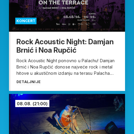
KONCERT
Rock Acoustic Night: Damjan
Brnić i Noa Rupčić
Rock Acoustic Night ponovno u Palachu! Damjan
Brnić i Noa Rupčić donose najveće rock i metal
hitove u akustičnom izdanju na terasu Palacha....
DETALJNIJE
08.08.
(21:00)