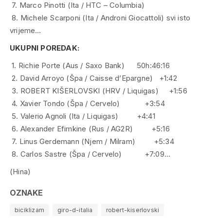
7. Marco Pinotti (Ita / HTC – Columbia)
8. Michele Scarponi (Ita / Androni Giocattoli) svi isto
vrijeme…
UKUPNI POREDAK:
1. Richie Porte (Aus / Saxo Bank) 50h:46:16
2. David Arroyo (Špa / Caisse d’Epargne) +1:42
3. ROBERT KIŠERLOVSKI (HRV / Liquigas) +1:56
4. Xavier Tondo (Špa / Cervelo) +3:54
5. Valerio Agnoli (Ita / Liquigas) +4:41
6. Alexander Efimkine (Rus / AG2R) +5:16
7. Linus Gerdemann (Njem / Milram) +5:34
8. Carlos Sastre (Špa / Cervelo) +7:09…
(Hina)
OZNAKE
biciklizam
giro-d-italia
robert-kiserlovski