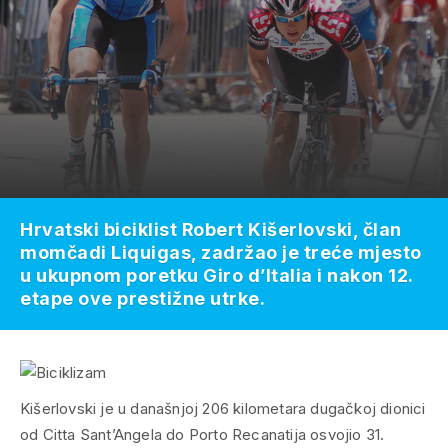
Hrvatski biciklist Robert Kišerlovski, član
momčadi Liquigas, zadržao je treće mjesto
u ukupnom poretku Giro d’Italia i nakon 12.
etape ove prestižne utrke.
Kišerlovski je u današnjoj 206 kilometara dugačkoj dionici
od Citta Sant’Angela do Porto Recanatija osvojio 31.