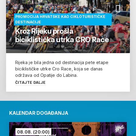
PROMOCIJA HRVATSKE KAO CIKLOTURISTIČKE
DESTINACIJE
Kroz Rijeku prošla
biciklistička utrka CRO Race
Rijeka je bila jedna od destinacija pete etape
biciklističke utrke Cro Race, koja se danas
održava od Opatije do Labina.
ČITAJTE DALJE
KALENDAR DOGAĐANJA
08.08.
(20:00)