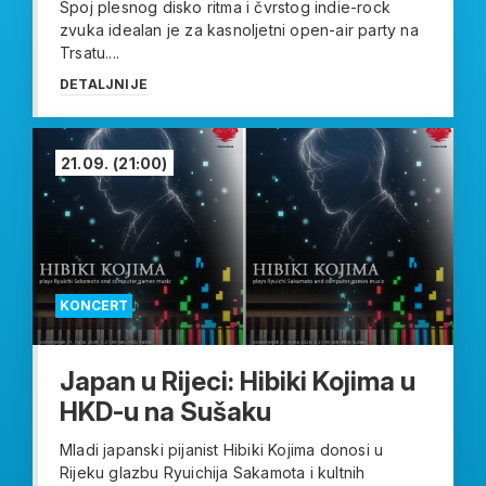
Spoj plesnog disko ritma i čvrstog indie-rock
zvuka idealan je za kasnoljetni open-air party na
Trsatu....
DETALJNIJE
21.09.
(21:00)
KONCERT
Japan u Rijeci: Hibiki Kojima u
HKD-u na Sušaku
Mladi japanski pijanist Hibiki Kojima donosi u
Rijeku glazbu Ryuichija Sakamota i kultnih