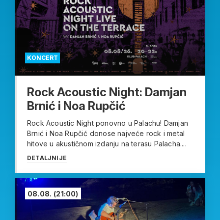
KONCERT
Rock Acoustic Night: Damjan
Brnić i Noa Rupčić
Rock Acoustic Night ponovno u Palachu! Damjan
Brnić i Noa Rupčić donose najveće rock i metal
hitove u akustičnom izdanju na terasu Palacha....
DETALJNIJE
08.08.
(21:00)