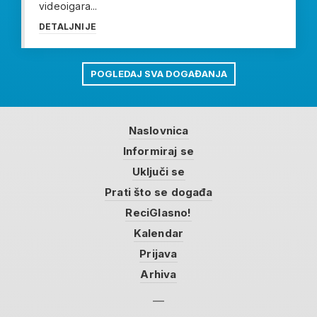
videoigara...
DETALJNIJE
POGLEDAJ SVA DOGAĐANJA
Naslovnica
Informiraj se
Uključi se
Prati što se događa
ReciGlasno!
Kalendar
Prijava
Arhiva