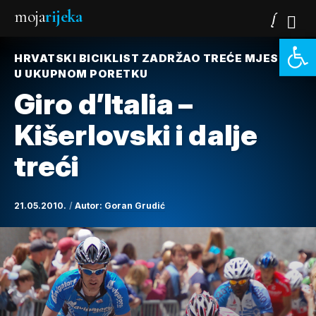
moja
rijeka
Open 
HRVATSKI BICIKLIST ZADRŽAO TREĆE MJESTO
U UKUPNOM PORETKU
Giro d’Italia –
Kišerlovski i dalje
treći
21.05.2010.
Autor:
Goran Grudić