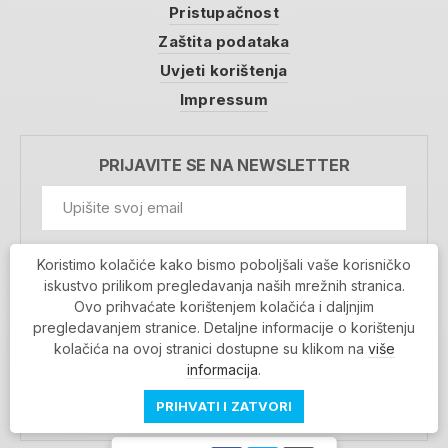
Pristupačnost
Zaštita podataka
Uvjeti korištenja
Impressum
PRIJAVITE SE NA NEWSLETTER
GDPR Information
Koristimo kolačiće kako bismo poboljšali vaše korisničko
Prihvaćam da se moji podaci spremaju u bazu
iskustvo prilikom pregledavanja naših mrežnih stranica.
podataka i koriste u svrhu slanja MojaRijeka
Ovo prihvaćate korištenjem kolačića i daljnjim
newslettera
pregledavanjem stranice. Detaljne informacije o korištenju
MOJARIJEKA NEWSLETTER
kolačića na ovoj stranici dostupne su klikom na
više
PRIJAVI SE
informacija
.
PRIHVATI I ZATVORI