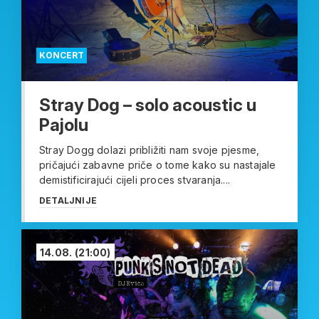
KONCERT
Stray Dog – solo acoustic u
Pajolu
Stray Dogg dolazi približiti nam svoje pjesme,
pričajući zabavne priče o tome kako su nastajale
demistificirajući cijeli proces stvaranja....
DETALJNIJE
14.08.
(21:00)