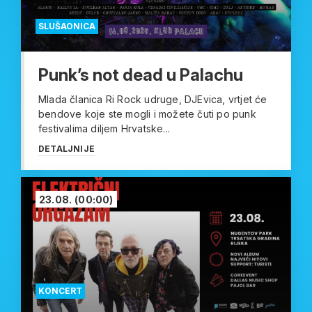
SLUŠAONICA
Punk’s not dead u Palachu
Mlada članica Ri Rock udruge, DJEvica, vrtjet će
bendove koje ste mogli i možete čuti po punk
festivalima diljem Hrvatske...
DETALJNIJE
23.08.
(00:00)
KONCERT