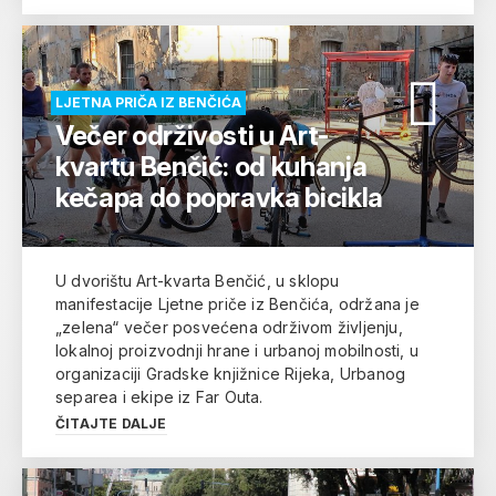
LJETNA PRIČA IZ BENČIĆA
Večer održivosti u Art-
kvartu Benčić: od kuhanja
kečapa do popravka bicikla
U dvorištu Art-kvarta Benčić, u sklopu
manifestacije Ljetne priče iz Benčića, održana je
„zelena“ večer posvećena održivom življenju,
lokalnoj proizvodnji hrane i urbanoj mobilnosti, u
organizaciji Gradske knjižnice Rijeka, Urbanog
separea i ekipe iz Far Outa.
ČITAJTE DALJE