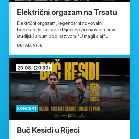
Električni orgazam na Trsatu
Električni orgazam, legendarni novovalni
beogradski sastav, u Rijeci će promovirati novi
studijski album pod nazivom "U magli sjaj"...
DETALJNIJE
29.08.
(20:30)
KONCERT
Buč Kesidi u Rijeci