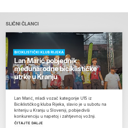
SLIČNI ČLANCI
BICIKLISTIČKI KLUB RIJEKA
Lan Marić pobjednik
međunarodne biciklističke
utrke u Kranju
Lan Marić, mladi vozač kategorije U15 iz
Biciklističkog kluba Rijeka, slavio je u subotu na
kriteriju u Kranju u Sloveniji, pobijedivši
konkurenciju u napetoj i zahtjevnoj vožnji.
ČITAJTE DALJE