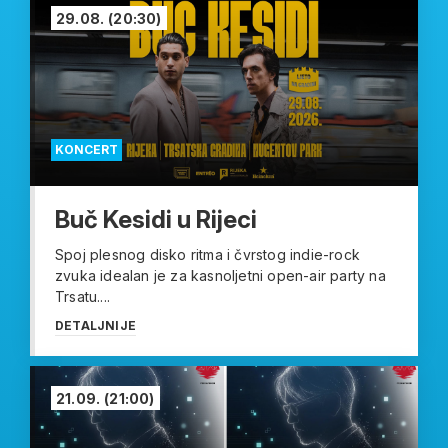
29.08.
(20:30)
KONCERT
Buč Kesidi u Rijeci
Spoj plesnog disko ritma i čvrstog indie-rock
zvuka idealan je za kasnoljetni open-air party na
Trsatu....
DETALJNIJE
21.09.
(21:00)