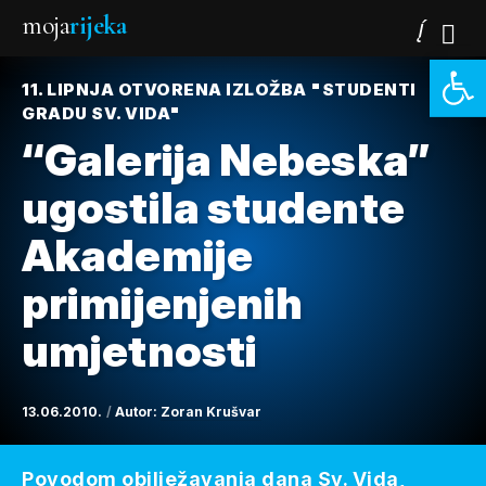
moja
rijeka
Open 
11. LIPNJA OTVORENA IZLOŽBA "STUDENTI
GRADU SV. VIDA"
“Galerija Nebeska”
ugostila studente
Akademije
primijenjenih
umjetnosti
13.06.2010.
Autor:
Zoran Krušvar
Povodom obilježavanja dana Sv. Vida,