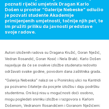
poznati riječki umjetnik Dragan Karlo
Došen u prostor “Galerije Nebeske” odlučio
je pozvati studente Akademije
primijenjenih umjetnosti, točnije njih pet, te
im pružiti priliku da javnosti predstave
svoje radove.
Autori izloženih radova su Dragana Kružić, Goran Nježić,
Vedran Rosandić, Goran Kosić i Nela Bralić. Karlo Došen
najavljuje da će se ovakve izložbe studenata redovito
održavati svake godine, povodom dana zaštitnika grada.
“Galerija Nebeska” nalazi se u Pionirskoj ulici na Kantridi
pa pozivamo čitatelje da posjete izložbu i daju podršku
studentima. Oni koji nisu u mogućnosti doći osobno,
mogu pogledati snimku izložbe i razgovora s Karlom
Došenom, Vedranom Rosandićem i Goranom Nježićem: