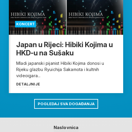
KONCERT
Japan u Rijeci: Hibiki Kojima u
HKD-u na Sušaku
Mladi japanski pijanist Hibiki Kojima donosi u
Rijeku glazbu Ryuichija Sakamota i kultnih
videoigara...
DETALJNIJE
POGLEDAJ SVA DOGAĐANJA
Naslovnica