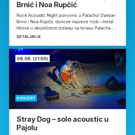
Brnić i Noa Rupčić
Rock Acoustic Night ponovno u Palachu! Damjan
Brnić i Noa Rupčić donose najveće rock i metal
hitove u akustičnom izdanju na terasu Palacha....
DETALJNIJE
08.08.
(21:00)
KONCERT
Stray Dog – solo acoustic u
Pajolu