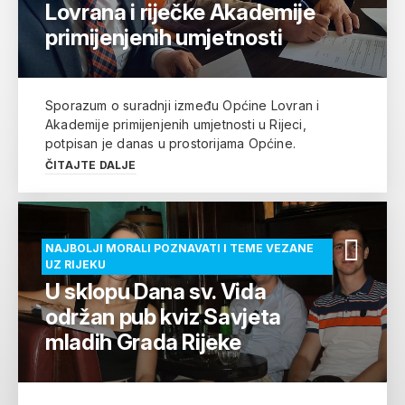
Lovrana i riječke Akademije
primijenjenih umjetnosti
Sporazum o suradnji između Općine Lovran i
Akademije primijenjenih umjetnosti u Rijeci,
potpisan je danas u prostorijama Općine.
ČITAJTE DALJE
NAJBOLJI MORALI POZNAVATI I TEME VEZANE
UZ RIJEKU
U sklopu Dana sv. Vida
održan pub kviz Savjeta
mladih Grada Rijeke