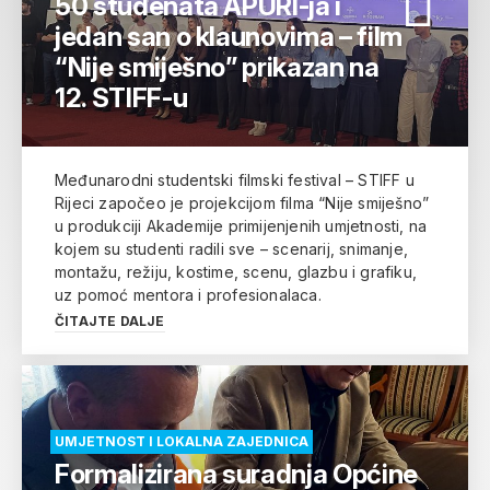
50 studenata APURI-ja i
jedan san o klaunovima – film
“Nije smiješno” prikazan na
12. STIFF-u
Međunarodni studentski filmski festival – STIFF u
Rijeci započeo je projekcijom filma “Nije smiješno”
u produkciji Akademije primijenjenih umjetnosti, na
kojem su studenti radili sve – scenarij, snimanje,
montažu, režiju, kostime, scenu, glazbu i grafiku,
uz pomoć mentora i profesionalaca.
ČITAJTE DALJE
UMJETNOST I LOKALNA ZAJEDNICA
Formalizirana suradnja Općine