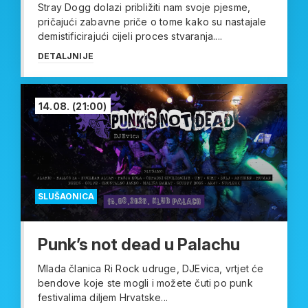
Stray Dogg dolazi približiti nam svoje pjesme,
pričajući zabavne priče o tome kako su nastajale
demistificirajući cijeli proces stvaranja....
DETALJNIJE
14.08.
(21:00)
SLUŠAONICA
Punk’s not dead u Palachu
Mlada članica Ri Rock udruge, DJEvica, vrtjet će
bendove koje ste mogli i možete čuti po punk
festivalima diljem Hrvatske...