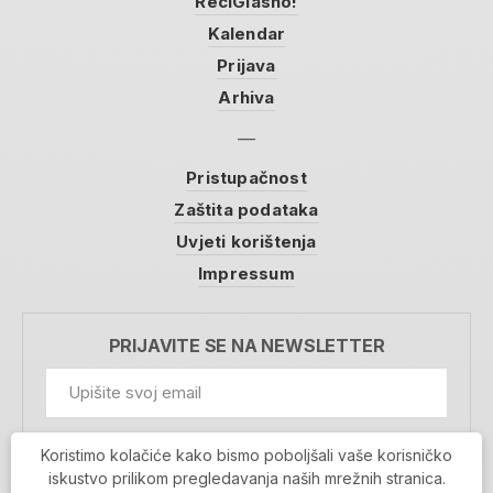
ReciGlasno!
Kalendar
Prijava
Arhiva
Pristupačnost
Zaštita podataka
Uvjeti korištenja
Impressum
PRIJAVITE SE NA NEWSLETTER
GDPR Information
Koristimo kolačiće kako bismo poboljšali vaše korisničko
Prihvaćam da se moji podaci spremaju u bazu
iskustvo prilikom pregledavanja naših mrežnih stranica.
podataka i koriste u svrhu slanja MojaRijeka