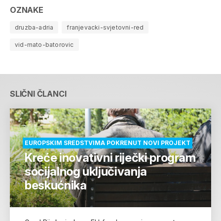
OZNAKE
druzba-adria
franjevacki-svjetovni-red
vid-mato-batorovic
SLIČNI ČLANCI
EUROPSKIM SREDSTVIMA POKRENUT NOVI PROJEKT
Kreće inovativni riječki program
socijalnog uključivanja
beskućnika