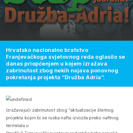
Hrvatsko nacionalno bratstvo
Franjevačkoga svjetovnog reda oglasilo se
danas priopćenjem u kojem izražava
zabrinutost zbog nekih najava ponovnog
pokretanja projekta “Družba Adria”.
Izražavajući zabrinutost zbog “aktualizacije štetnog
projekta kojim bi se ruska nafta izvozila preko naftnog
terminala u