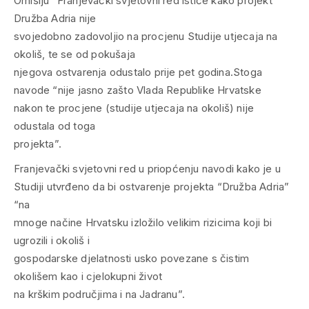
Omišlju” Franjevački svjetovni red ističe kako projekt
Družba Adria nije
svojedobno zadovoljio na procjenu Studije utjecaja na
okoliš, te se od pokušaja
njegova ostvarenja odustalo prije pet godina.Stoga
navode “nije jasno zašto Vlada Republike Hrvatske
nakon te procjene (studije utjecaja na okoliš) nije
odustala od toga
projekta”.
Franjevački svjetovni red u priopćenju navodi kako je u
Studiji utvrđeno da bi ostvarenje projekta “Družba Adria”
“na
mnoge načine Hrvatsku izložilo velikim rizicima koji bi
ugrozili i okoliš i
gospodarske djelatnosti usko povezane s čistim
okolišem kao i cjelokupni život
na krškim područjima i na Jadranu”.