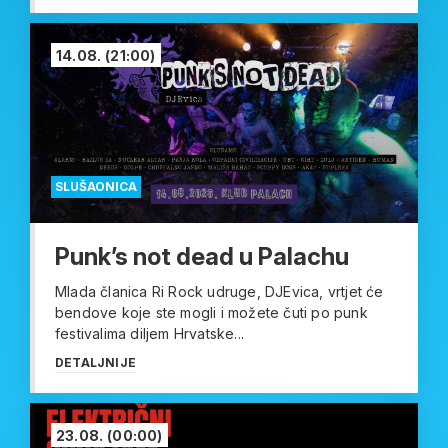
14.08.
(21:00)
SLUŠAONICA
Punk’s not dead u Palachu
Mlada članica Ri Rock udruge, DJEvica, vrtjet će
bendove koje ste mogli i možete čuti po punk
festivalima diljem Hrvatske...
DETALJNIJE
23.08.
(00:00)