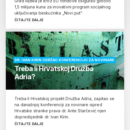
Grad Rijeka je kroz EU fondove osigurao gotovo
1,5 milijuna kuna za inovativni program socijalnog
uključivanja beskućnika „Novi put“.
ČITAJTE DALJE
DR. IVAN KIRIN ODRŽAO KONFERENCIJU ZA NOVINARE
Treba li Hrvatskoj Družba
Adria?
Treba li Hrvatskoj projekt Družba Adria, zapitao se
na današnjoj konferenciji za novinare ispred
Hrvatske stranke prava dr. Ante Starčević njen
dopredsjednik dr. Ivan Kirin.
ČITAJTE DALJE