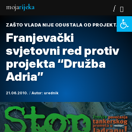
moja
rijeka
Open 
ZAŠTO VLADA NIJE ODUSTALA OD PROJEKTA?
Franjevački
svjetovni red protiv
projekta “Družba
Adria”
21.06.2010.
Autor:
urednik