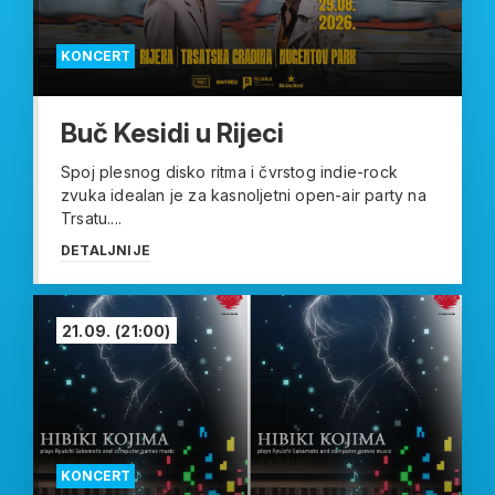
KONCERT
Buč Kesidi u Rijeci
Spoj plesnog disko ritma i čvrstog indie-rock
zvuka idealan je za kasnoljetni open-air party na
Trsatu....
DETALJNIJE
21.09.
(21:00)
KONCERT