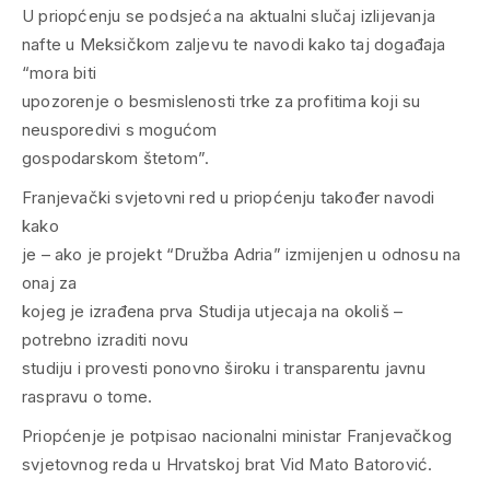
U priopćenju se podsjeća na aktualni slučaj izlijevanja
nafte u Meksičkom zaljevu te navodi kako taj događaja
“mora biti
upozorenje o besmislenosti trke za profitima koji su
neusporedivi s mogućom
gospodarskom štetom”.
Franjevački svjetovni red u priopćenju također navodi
kako
je – ako je projekt “Družba Adria” izmijenjen u odnosu na
onaj za
kojeg je izrađena prva Studija utjecaja na okoliš –
potrebno izraditi novu
studiju i provesti ponovno široku i transparentu javnu
raspravu o tome.
Priopćenje je potpisao nacionalni ministar Franjevačkog
svjetovnog reda u Hrvatskoj brat Vid Mato Batorović.