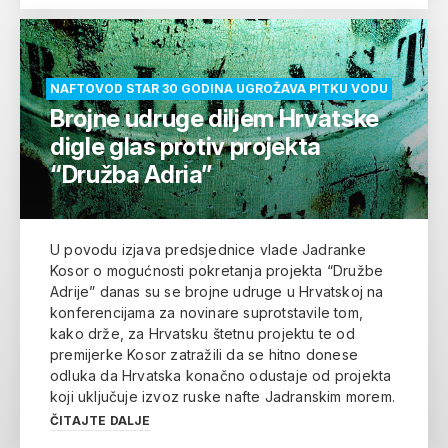
NAFTOVOD STAR 30 GODINA UGROŽAVA PITKU VODU
Brojne udruge diljem Hrvatske
digle glas protiv projekta
“Družba Adria”
U povodu izjava predsjednice vlade Jadranke
Kosor o mogućnosti pokretanja projekta “Družbe
Adrije” danas su se brojne udruge u Hrvatskoj na
konferencijama za novinare suprotstavile tom,
kako drže, za Hrvatsku štetnu projektu te od
premijerke Kosor zatražili da se hitno donese
odluka da Hrvatska konačno odustaje od projekta
koji uključuje izvoz ruske nafte Jadranskim morem.
ČITAJTE DALJE