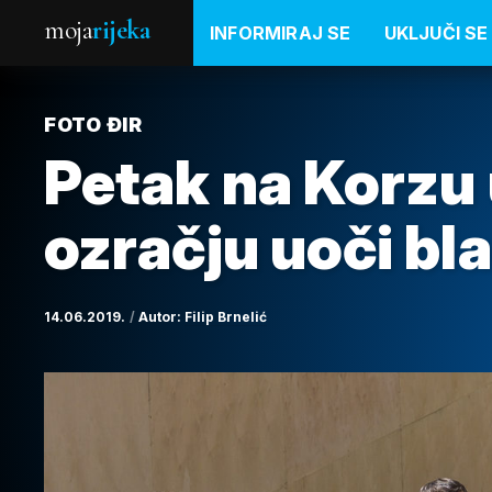
moja
rijeka
INFORMIRAJ SE
UKLJUČI SE
FOTO ĐIR
Petak na Korzu 
ozračju uoči bl
14.06.2019.
Autor:
Filip Brnelić