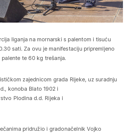
cija liganja na mornarski s palentom i tisuću
0.30 sati. Za ovu je manifestaciju pripremljeno
 palente te 60 kg trešanja.
rističkom zajednicom grada Rijeke, uz suradnju
.d., konoba Blato 1902 i
stvo Plodina d.d. Rijeka i
ječanima pridružio i gradonačelnik Vojko