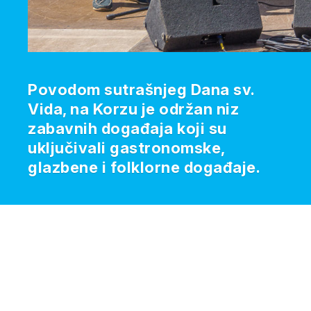
Povodom sutrašnjeg Dana sv.
Vida, na Korzu je održan niz
zabavnih događaja koji su
uključivali gastronomske,
glazbene i folklorne događaje.