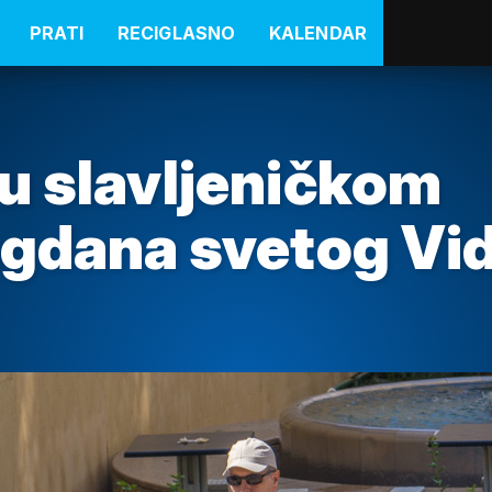
PRATI
RECIGLASNO
KALENDAR
u slavljeničkom
agdana svetog Vi