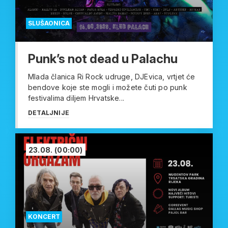
SLUŠAONICA
Punk’s not dead u Palachu
Mlada članica Ri Rock udruge, DJEvica, vrtjet će
bendove koje ste mogli i možete čuti po punk
festivalima diljem Hrvatske...
DETALJNIJE
23.08.
(00:00)
KONCERT