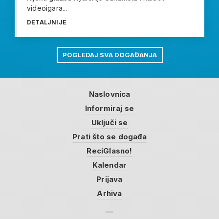
videoigara...
DETALJNIJE
POGLEDAJ SVA DOGAĐANJA
Naslovnica
Informiraj se
Uključi se
Prati što se događa
ReciGlasno!
Kalendar
Prijava
Arhiva