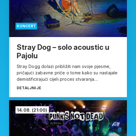
KONCERT
Stray Dog – solo acoustic u
Pajolu
Stray Dogg dolazi približiti nam svoje pjesme,
pričajući zabavne priče o tome kako su nastajale
demistificirajući cijeli proces stvaranja....
DETALJNIJE
14.08.
(21:00)