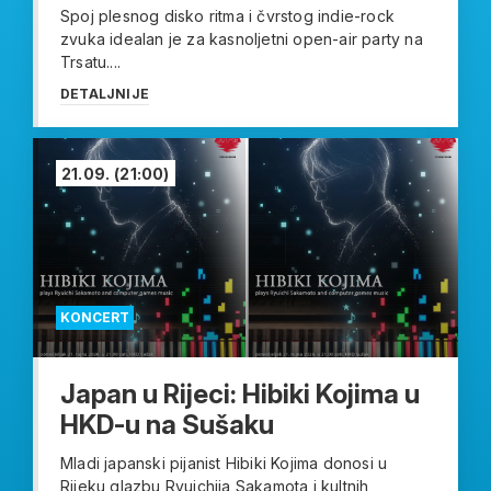
Spoj plesnog disko ritma i čvrstog indie-rock
zvuka idealan je za kasnoljetni open-air party na
Trsatu....
DETALJNIJE
21.09.
(21:00)
KONCERT
Japan u Rijeci: Hibiki Kojima u
HKD-u na Sušaku
Mladi japanski pijanist Hibiki Kojima donosi u
Rijeku glazbu Ryuichija Sakamota i kultnih