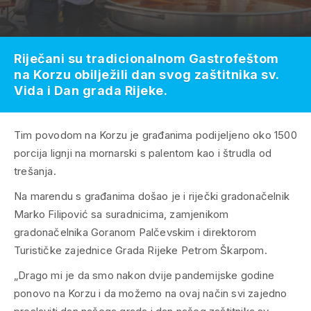
Riječani su tradicionalnom Gastrofeštom
na Korzu obilježili dan svog zaštitnika sv.
Vida i Dan grada Rijeke.
Tim povodom na Korzu je građanima podijeljeno oko 1500
porcija lignji na mornarski s palentom kao i štrudla od
trešanja.
Na marendu s građanima došao je i riječki gradonačelnik
Marko Filipović sa suradnicima, zamjenikom
gradonačelnika Goranom Palčevskim i direktorom
Turističke zajednice Grada Rijeke Petrom Škarpom.
„Drago mi je da smo nakon dvije pandemijske godine
ponovo na Korzu i da možemo na ovaj način svi zajedno