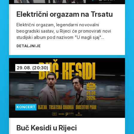
Električni orgazam na Trsatu
Električni orgazam, legendarni novovalni
beogradski sastav, u Rijeci će promovirati novi
studijski album pod nazivom "U magli sjaj"...
DETALJNIJE
29.08.
(20:30)
KONCERT
Buč Kesidi u Rijeci