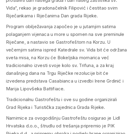
proslaviti dan našega grada i dan našeg zaštitnika sv.
Vida“, rekao je gradonačelnik Filipović i čestitao svim
Riječankama i Riječanima Dan grada Rijeke.
Program obilježavanja započeo je u jutarnjim satima
polaganjem vijenaca u more u spomen na sve preminule
Riječane, a nastavio se Gastrofeštom na Korzu. U
večernjim satima ispred Katedrale sv. Vida bit će održana
sveta misa, na Korzu će Bokeljska mornarica već
tradicionalno izvesti svoje kolo sv. Trifuna, a za kraj
današnjeg dana na Trgu Riječke rezolucije bit će
izvedena predstava Casabianca u izvedbi Irene Grdinić i
Marija Lipovšeka Battifiace.
Tradicionalnu Gastrofeštu i ove su godine organizirali
Grad Rijeka i Turistička zajednica Grada Rijeke.
Namirnice za ovogodišnju Gastrofeštu osigurao je Lidl
Hrvatska d.o.o., štrudlu od trešanja pripremio je PIK
Rijeka d.d., a pripremu obroka i podjelu hrane organizirao