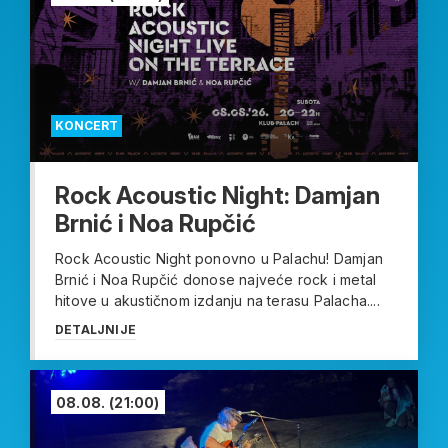
KONCERT
Rock Acoustic Night: Damjan
Brnić i Noa Rupčić
Rock Acoustic Night ponovno u Palachu! Damjan
Brnić i Noa Rupčić donose najveće rock i metal
hitove u akustičnom izdanju na terasu Palacha....
DETALJNIJE
08.08.
(21:00)