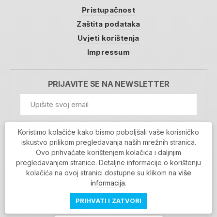
Pristupačnost
Zaštita podataka
Uvjeti korištenja
Impressum
PRIJAVITE SE NA NEWSLETTER
GDPR Information
Koristimo kolačiće kako bismo poboljšali vaše korisničko
Prihvaćam da se moji podaci spremaju u bazu
iskustvo prilikom pregledavanja naših mrežnih stranica.
podataka i koriste u svrhu slanja MojaRijeka
Ovo prihvaćate korištenjem kolačića i daljnjim
newslettera
pregledavanjem stranice. Detaljne informacije o korištenju
MOJARIJEKA NEWSLETTER
kolačića na ovoj stranici dostupne su klikom na
više
PRIJAVI SE
informacija
.
PRIHVATI I ZATVORI