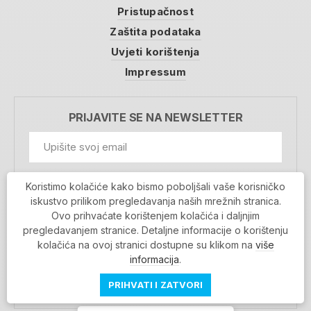
Pristupačnost
Zaštita podataka
Uvjeti korištenja
Impressum
PRIJAVITE SE NA NEWSLETTER
GDPR Information
Koristimo kolačiće kako bismo poboljšali vaše korisničko
Prihvaćam da se moji podaci spremaju u bazu
iskustvo prilikom pregledavanja naših mrežnih stranica.
podataka i koriste u svrhu slanja MojaRijeka
Ovo prihvaćate korištenjem kolačića i daljnjim
newslettera
pregledavanjem stranice. Detaljne informacije o korištenju
MOJARIJEKA NEWSLETTER
kolačića na ovoj stranici dostupne su klikom na
više
PRIJAVI SE
informacija
.
PRIHVATI I ZATVORI