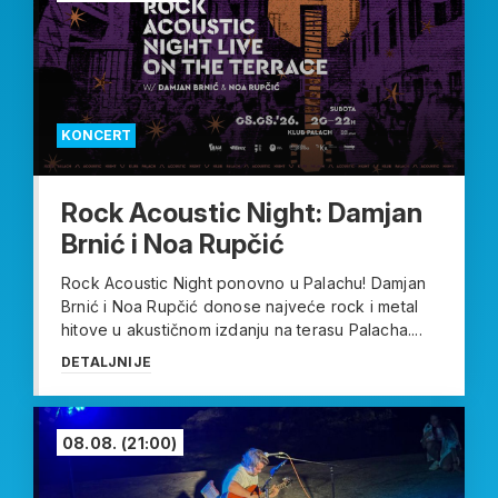
KONCERT
Rock Acoustic Night: Damjan
Brnić i Noa Rupčić
Rock Acoustic Night ponovno u Palachu! Damjan
Brnić i Noa Rupčić donose najveće rock i metal
hitove u akustičnom izdanju na terasu Palacha....
DETALJNIJE
08.08.
(21:00)