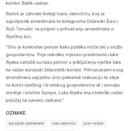
koridor Baltik-Jadran.
Radoš je zahvalio kolegi Ivanu Jakovčiću, koji je
supotpisnik amandmana te kolegicama Dubravki Šuici i
Ruži Tomašić na potpori u prihvaćanju amandmana o
Riječkoj luci.
“Ovo je konkretan primjer kako politika može biti u službi
gospodarstva. Prije nekoliko mjeseci predstavnici luke
Rijeka zatražili su našu pomoć u priključenju riječke luke
na važan europski željeznički koridor. Prihvaćanjem ovog
amandmana uspješno smo pokrenuli realizaciju te ideje
na korist riječkog i hrvatskog gospodarstva ali i zemalja
srednje i istočne Europe. Luka Rijeka ima strateški važan
položaj na sjeveru Jadrana.”
OZNAKE
europski-parlament
ivan-jakovcic
jozo-rados