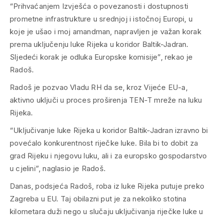
“Prihvaćanjem Izvješća o povezanosti i dostupnosti
prometne infrastrukture u srednjoj i istočnoj Europi, u
koje je ušao i moj amandman, napravljen je važan korak
prema uključenju luke Rijeka u koridor Baltik-Jadran.
Sljedeći korak je odluka Europske komisije”, rekao je
Radoš.
Radoš je pozvao Vladu RH da se, kroz Vijeće EU-a,
aktivno uključi u proces proširenja TEN-T mreže na luku
Rijeka.
“Uključivanje luke Rijeka u koridor Baltik-Jadran izravno bi
povećalo konkurentnost riječke luke. Bila bi to dobit za
grad Rijeku i njegovu luku, ali i za europsko gospodarstvo
u cjelini”, naglasio je Radoš.
Danas, podsjeća Radoš, roba iz luke Rijeka putuje preko
Zagreba u EU. Taj obilazni put je za nekoliko stotina
kilometara duži nego u slučaju uključivanja riječke luke u