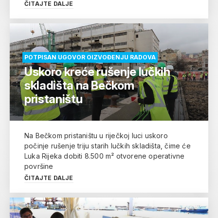
ČITAJTE DALJE
POTPISAN UGOVOR OIZVOĐENJU RADOVA
Uskoro kreće rušenje lučkih
skladišta na Bečkom
pristaništu
Na Bečkom pristaništu u riječkoj luci uskoro
počinje rušenje triju starih lučkih skladišta, čime će
Luka Rijeka dobiti 8.500 m² otvorene operativne
površine
ČITAJTE DALJE