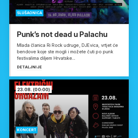
SLUŠAONICA
Punk’s not dead u Palachu
Mlada članica Ri Rock udruge, DJEvica, vrtjet će
bendove koje ste mogli i možete čuti po punk
festivalima diljem Hrvatske...
DETALJNIJE
23.08.
(00:00)
KONCERT