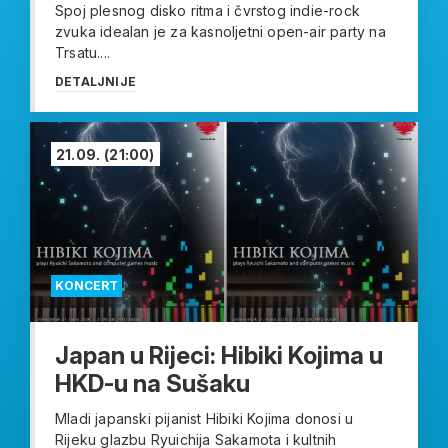
Spoj plesnog disko ritma i čvrstog indie-rock
zvuka idealan je za kasnoljetni open-air party na
Trsatu....
DETALJNIJE
21.09.
(21:00)
KONCERT
Japan u Rijeci: Hibiki Kojima u
HKD-u na Sušaku
Mladi japanski pijanist Hibiki Kojima donosi u
Rijeku glazbu Ryuichija Sakamota i kultnih