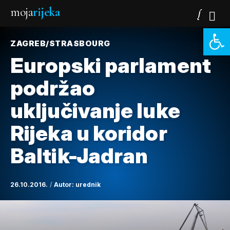
moja
rijeka
Open 
ZAGREB/STRASBOURG
Europski parlament
podržao
uključivanje luke
Rijeka u koridor
Baltik-Jadran
26.10.2016.
Autor:
urednik