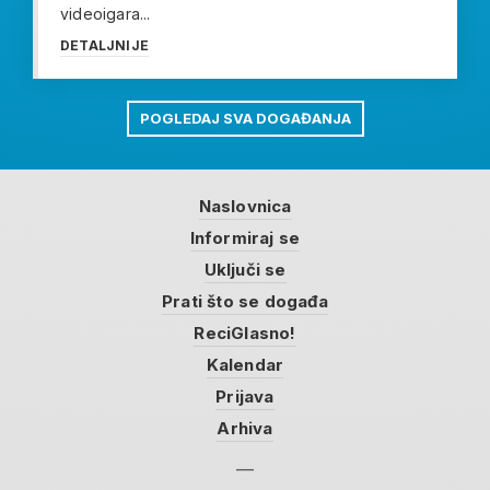
videoigara...
DETALJNIJE
POGLEDAJ SVA DOGAĐANJA
Naslovnica
Informiraj se
Uključi se
Prati što se događa
ReciGlasno!
Kalendar
Prijava
Arhiva