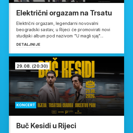
Električni orgazam na Trsatu
Električni orgazam, legendarni novovalni
beogradski sastav, u Rijeci će promovirati novi
studijski album pod nazivom "U magli sjaj"...
DETALJNIJE
29.08.
(20:30)
KONCERT
Buč Kesidi u Rijeci