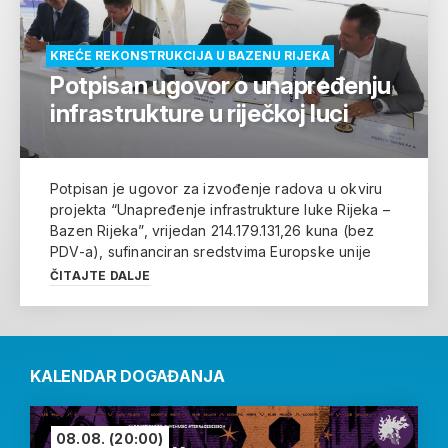
KREĆE REKONSTRUKCIJA U BAZENU RIJEKA
Potpisan ugovor o unapređenju
infrastrukture u riječkoj luci
Potpisan je ugovor za izvođenje radova u okviru
projekta “Unapređenje infrastrukture luke Rijeka –
Bazen Rijeka”, vrijedan 214.179.131,26 kuna (bez
PDV-a), sufinanciran sredstvima Europske unije
ČITAJTE DALJE
KALENDAR DOGAĐANJA
08.08.
(20:00)