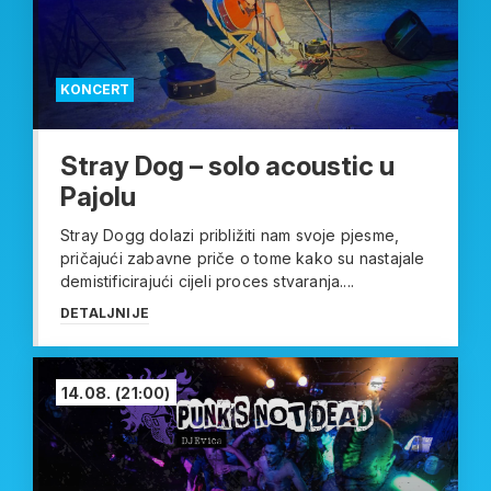
KONCERT
Stray Dog – solo acoustic u
Pajolu
Stray Dogg dolazi približiti nam svoje pjesme,
pričajući zabavne priče o tome kako su nastajale
demistificirajući cijeli proces stvaranja....
DETALJNIJE
14.08.
(21:00)