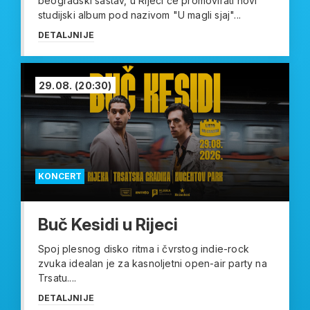
beogradski sastav, u Rijeci će promovirati novi
studijski album pod nazivom "U magli sjaj"...
DETALJNIJE
29.08.
(20:30)
KONCERT
Buč Kesidi u Rijeci
Spoj plesnog disko ritma i čvrstog indie-rock
zvuka idealan je za kasnoljetni open-air party na
Trsatu....
DETALJNIJE