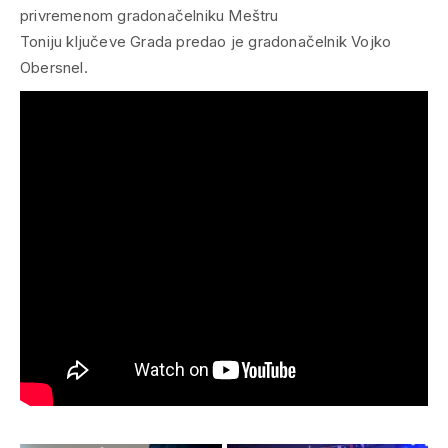
privremenom gradonačelniku Meštru
Toniju ključeve Grada predao je gradonačelnik Vojko
Obersnel.