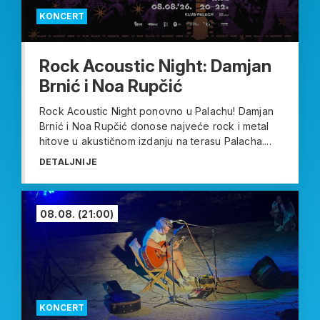
KONCERT
Rock Acoustic Night: Damjan
Brnić i Noa Rupčić
Rock Acoustic Night ponovno u Palachu! Damjan
Brnić i Noa Rupčić donose najveće rock i metal
hitove u akustičnom izdanju na terasu Palacha....
DETALJNIJE
08.08.
(21:00)
KONCERT