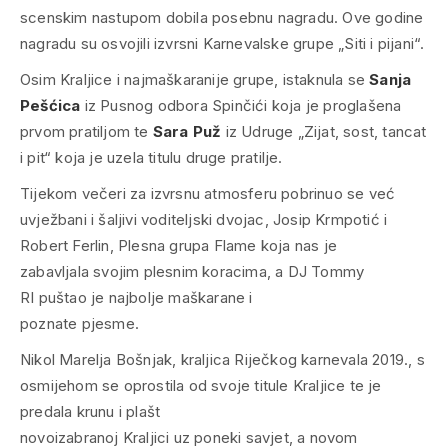
scenskim nastupom dobila posebnu nagradu. Ove godine
nagradu su osvojili izvrsni Karnevalske grupe „Siti i pijani“.
Osim Kraljice i najmaškaranije grupe, istaknula se
Sanja
Pešćica
iz Pusnog odbora Spinčići koja je proglašena
prvom pratiljom te
Sara Puž
iz Udruge „Zijat, sost, tancat
i pit“ koja je uzela titulu druge pratilje.
Tijekom večeri za izvrsnu atmosferu pobrinuo se već
uvježbani i šaljivi voditeljski dvojac, Josip Krmpotić i
Robert Ferlin, Plesna grupa Flame koja nas je
zabavljala svojim plesnim koracima, a DJ Tommy
RI puštao je najbolje maškarane i
poznate pjesme.
Nikol Marelja Bošnjak, kraljica Riječkog karnevala 2019., s
osmijehom se oprostila od svoje titule Kraljice te je
predala krunu i plašt
novoizabranoj Kraljici uz poneki savjet, a novom