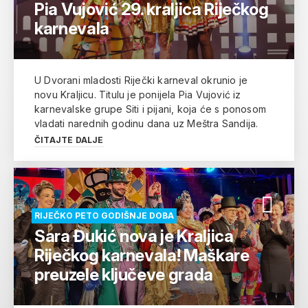
Pia Vujović 29. kraljica Riječkog
karnevala
U Dvorani mladosti Riječki karneval okrunio je
novu Kraljicu. Titulu je ponijela Pia Vujović iz
karnevalske grupe Siti i pijani, koja će s ponosom
vladati narednih godinu dana uz Meštra Sandija.
ČITAJTE DALJE
RIJEČKO PETO GODIŠNJE DOBA
Sara Đukić nova je Kraljica
Riječkog karnevala! Maškare
preuzele ključeve grada