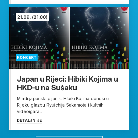
21.09.
(21:00)
KONCERT
Japan u Rijeci: Hibiki Kojima u
HKD-u na Sušaku
Mladi japanski pijanist Hibiki Kojima donosi u
Rijeku glazbu Ryuichija Sakamota i kultnih
videoigara...
DETALJNIJE