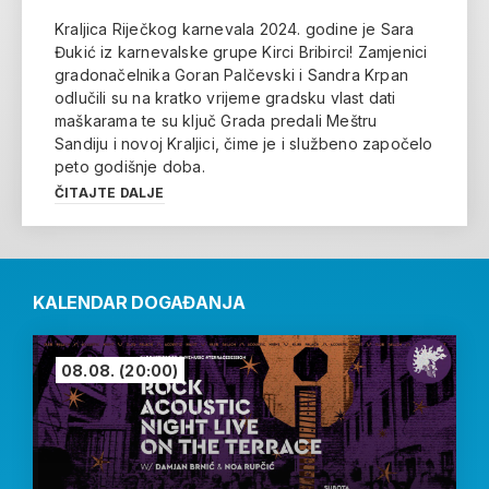
Kraljica Riječkog karnevala 2024. godine je Sara
Đukić iz karnevalske grupe Kirci Bribirci! Zamjenici
gradonačelnika Goran Palčevski i Sandra Krpan
odlučili su na kratko vrijeme gradsku vlast dati
maškarama te su ključ Grada predali Meštru
Sandiju i novoj Kraljici, čime je i službeno započelo
peto godišnje doba.
ČITAJTE DALJE
KALENDAR DOGAĐANJA
08.08.
(20:00)