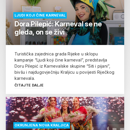
LJUDI KOJI ČINE KARNEVAL
Dora Pilepić: Karneval se ne
gleda, on se živi
Turistička zajednica grada Rijeke u sklopu
kampanje “Ljudi koji čine karneval”, predstavlja
Doru Pilepić iz Karnevalske skupine “Siti i pijani”,
bivšu i najdugovječniju Kraljicu u povijesti Riječkog
karnevala.
ČITAJTE DALJE
OKRUNJENA NOVA KRALJICA