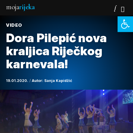
moja
rijeka
Open 
VIDEO
Dora Pilepić nova
kraljica Riječkog
karnevala!
19.01.2020.
Autor:
Sanja Kapidžić