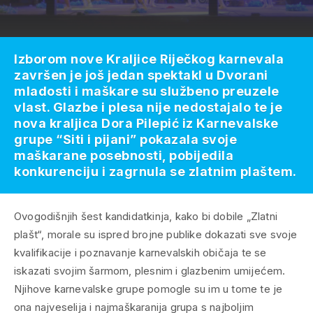
Izborom nove Kraljice Riječkog karnevala
završen je još jedan spektakl u Dvorani
mladosti i maškare su službeno preuzele
vlast. Glazbe i plesa nije nedostajalo te je
nova kraljica Dora Pilepić iz Karnevalske
grupe “Siti i pijani” pokazala svoje
maškarane posebnosti, pobijedila
konkurenciju i zagrnula se zlatnim plaštem.
Ovogodišnjih šest kandidatkinja, kako bi dobile „Zlatni
plašt“, morale su ispred brojne publike dokazati sve svoje
kvalifikacije i poznavanje karnevalskih običaja te se
iskazati svojim šarmom, plesnim i glazbenim umijećem.
Njihove karnevalske grupe pomogle su im u tome te je
ona najveselija i najmaškaranija grupa s najboljim