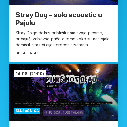
Stray Dog – solo acoustic u
Pajolu
Stray Dogg dolazi približiti nam svoje pjesme,
pričajući zabavne priče o tome kako su nastajale
demistificirajući cijeli proces stvaranja....
DETALJNIJE
14.08.
(21:00)
SLUŠAONICA