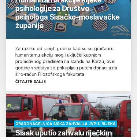
psihologije za Društvo
psihologa Sisačko-moslavačke
županije
Za razliku od ranijih godina kad su se građani u
humanitarnu akciju mogli uključiti kupnjom
promotivnog predmeta na štandu na Korzu, ove
godine sredstva se prikupljaju putem donacija na
žiro-račun Filozofskoga fakulteta
ČITAJTE DALJE
GRADONAČELNICA SISKA ZAHVALILA JVP-U RIJEKA
Sisak uputio zahvalu riječkim