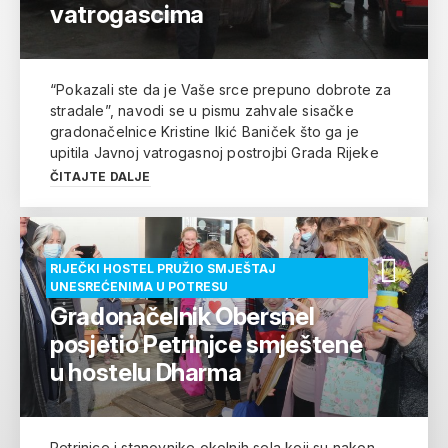
vatrogascima
“Pokazali ste da je Vaše srce prepuno dobrote za
stradale”, navodi se u pismu zahvale sisačke
gradonačelnice Kristine Ikić Baniček što ga je
upitila Javnoj vatrogasnoj postrojbi Grada Rijeke
ČITAJTE DALJE
RIJEČKI HOSTEL PRUŽIO SMJEŠTAJ
UNESREĆENIMA U POTRESU
Gradonačelnik Obersnel
posjetio Petrinjce smještene
u hostelu Dharma
Petrinjce i stanovnike okolnih sela koji su nakon