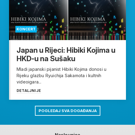
KONCERT
Japan u Rijeci: Hibiki Kojima u
HKD-u na Sušaku
Mladi japanski pijanist Hibiki Kojima donosi u
Rijeku glazbu Ryuichija Sakamota i kultnih
videoigara...
DETALJNIJE
POGLEDAJ SVA DOGAĐANJA
Naslovnica