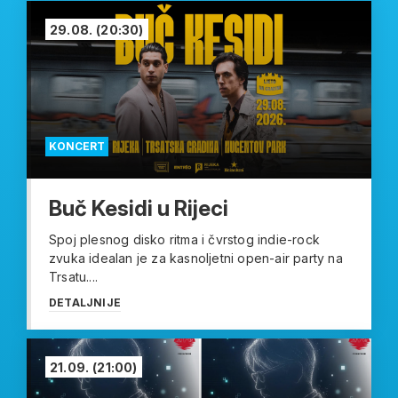
29.08.
(20:30)
KONCERT
Buč Kesidi u Rijeci
Spoj plesnog disko ritma i čvrstog indie-rock
zvuka idealan je za kasnoljetni open-air party na
Trsatu....
DETALJNIJE
21.09.
(21:00)