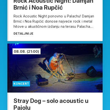
Rock Acoustic Night: Damjan
Brnić i Noa Rupčić
Rock Acoustic Night ponovno u Palachu! Damjan
Brnić i Noa Rupčić donose najveće rock i metal
hitove u akustičnom izdanju na terasu Palacha....
DETALJNIJE
08.08.
(21:00)
KONCERT
Stray Dog – solo acoustic u
Pajolu