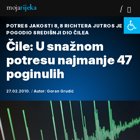
moja
rijeka
Open 
POTRES JAKOSTI 8,8 RICHTERA JUTROS JE
POGODIO SREDIŠNJI DIO ČILEA
Čile: U snažnom
potresu najmanje 47
poginulih
27.02.2010.
Autor:
Goran Grudić