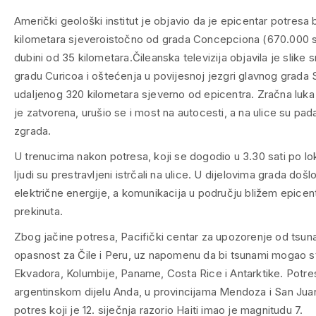
Američki geološki institut je objavio da je epicentar potresa 
kilometara sjeveroistočno od grada Concepciona (670.000 s
dubini od 35 kilometara.
Čileanska televizija objavila je slike 
gradu Curicoa i oštećenja u povijesnoj jezgri glavnog grada 
udaljenog 320 kilometara sjeverno od epicentra. Zračna luk
je zatvorena, urušio se i most na autocesti, a na ulice su padal
zgrada.
U trenucima nakon potresa, koji se dogodio u 3.30 sati po l
ljudi su prestravljeni istrčali na ulice. U dijelovima grada doš
električne energije, a komunikacija u području bližem epicent
prekinuta.
Zbog jačine potresa, Pacifički centar za upozorenje od tsuna
opasnost za Čile i Peru, uz napomenu da bi tsunami mogao sti
Ekvadora, Kolumbije, Paname, Costa Rice i Antarktike. Potres
argentinskom dijelu Anda, u provincijama Mendoza i San Jua
potres koji je 12. siječnja razorio Haiti imao je magnitudu 7.