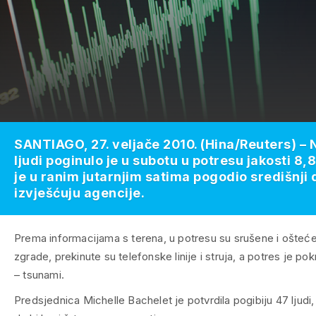
SANTIAGO, 27. veljače 2010. (Hina/Reuters) –
ljudi poginulo je u subotu u potresu jakosti 8,8
je u ranim jutarnjim satima pogodio središnji d
izvješćuju agencije.
Prema informacijama s terena, u potresu su srušene i ošteć
zgrade, prekinute su telefonske linije i struja, a potres je pok
– tsunami.
Predsjednica Michelle Bachelet je potvrdila pogibiju 47 ljudi,