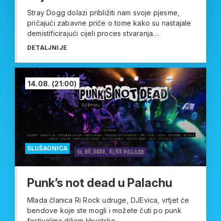
Stray Dogg dolazi približiti nam svoje pjesme,
pričajući zabavne priče o tome kako su nastajale
demistificirajući cijeli proces stvaranja....
DETALJNIJE
14.08.
(21:00)
SLUŠAONICA
Punk’s not dead u Palachu
Mlada članica Ri Rock udruge, DJEvica, vrtjet će
bendove koje ste mogli i možete čuti po punk
festivalima diljem Hrvatske...