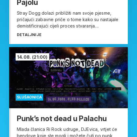
Pajolu
Stray Dogg dolazi približiti nam svoje pjesme,
pričajući zabavne priče o tome kako su nastajale
demistificirajući cijeli proces stvaranja....
DETALJNIJE
14.08.
(21:00)
SLUŠAONICA
Punk’s not dead u Palachu
Mlada članica Ri Rock udruge, DJEvica, vrtjet će
bendove koje ste mogli i možete čuti po punk