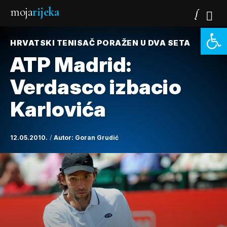
moja
rijeka
Open 
HRVATSKI TENISAČ PORAŽEN U DVA SETA
ATP Madrid:
Verdasco izbacio
Karlovića
12.05.2010.
Autor:
Goran Grudić