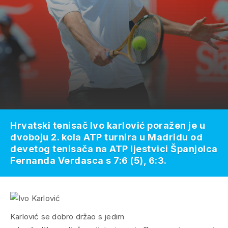
Hrvatski tenisač Ivo karlović poražen je u
dvoboju 2. kola ATP turnira u Madridu od
devetog tenisača na ATP ljestvici Španjolca
Fernanda Verdasca s 7:6 (5), 6:3.
Karlović se dobro držao s jedim