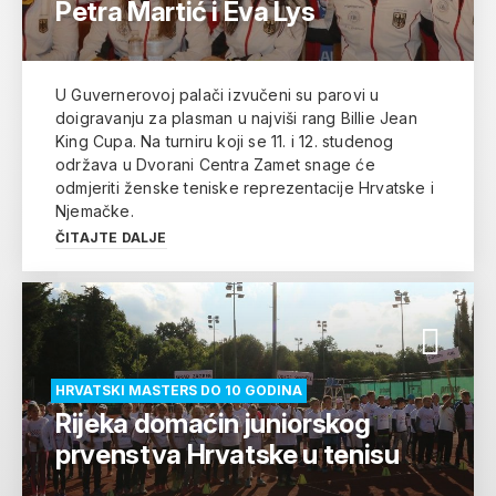
Petra Martić i Eva Lys
U Guvernerovoj palači izvučeni su parovi u
doigravanju za plasman u najviši rang Billie Jean
King Cupa. Na turniru koji se 11. i 12. studenog
održava u Dvorani Centra Zamet snage će
odmjeriti ženske teniske reprezentacije Hrvatske i
Njemačke.
ČITAJTE DALJE
HRVATSKI MASTERS DO 10 GODINA
Rijeka domaćin juniorskog
prvenstva Hrvatske u tenisu