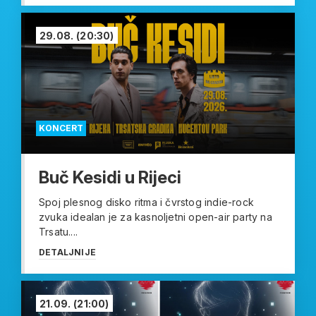
29.08.
(20:30)
KONCERT
Buč Kesidi u Rijeci
Spoj plesnog disko ritma i čvrstog indie-rock
zvuka idealan je za kasnoljetni open-air party na
Trsatu....
DETALJNIJE
21.09.
(21:00)